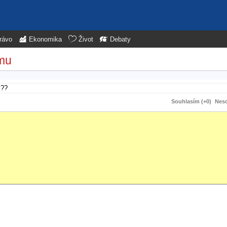
rávo
Ekonomika
Život
Debaty
smu
m??
Souhlasím (+0)
Neso