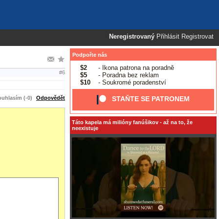
Neregistrovaný
Přihlásit
Registrovat
Podpořte nás
$2
- Ikona patrona na poradně
#6
$5
- Poradna bez reklam
$10
- Soukromé poradenství
uhlasím (-0)
Odpovědět
STAŇTE SE PATRONEM
Táto kapela má milióny fanúšikov - až na to, že
neexistuje