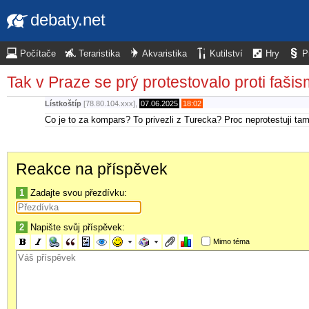
debaty.net
Počítače
Teraristika
Akvaristika
Kutilství
Hry
P
Tak v Praze se prý protestovalo proti faši
Lístkoštíp
[78.80.104.xxx],
07.06.2025
18:02
Co je to za kompars? To privezli z Turecka? Proc neprotestuji ta
Reakce na příspěvek
1
Zadajte svou přezdívku:
2
Napište svůj příspěvek:
Mimo téma