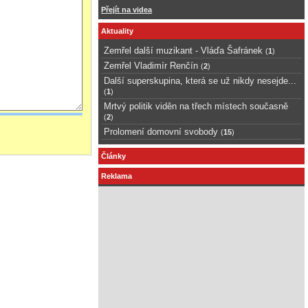
Přejít na videa
Aktuality
Zemřel další muzikant - Vláďa Šafránek
(
1
)
Zemřel Vladimír Renčín
(
2
)
Další superskupina, která se už nikdy nesejde...
(
1
)
Mrtvý politik viděn na třech místech současně
(
2
)
Prolomení domovní svobody
(
15
)
Články
Reklama