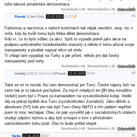
toho takové amatérské demonstrace.
Souhlasím (+0)
Nesouhlasím (-0)
Odpovědět
#4
Prasak
@
Jan Fiala
,
23.03.2025
21:57
Fašismus a nacismus v našich končinách tak nějak nevidím, resp. nic v
míře, kdy by kvůli tomu bylo třeba dělat demonstrace.
Kdo ví, co to bylo vůbec za akci. Spíš to vypadá právě jako akce na
podporu uvězněného Istanbulského starosty a někdo k tomu přisral svoje
transparenty a pisálek napsal něco od stolu.
Ti chlapi tam vypadají na Turky a jak píšeš, někdo jim dal český
transparenty pod nohy.
Souhlasím (+0)
Nesouhlasím (-0)
Odpovědět
#3
nerady
[109.81.119.xxx]
@
Prasak
,
23.03.2025
19:04
Také se mi to nezdá. Asi tam demonstrují jen Turci. České nápisy leží na
zemi tak je to takové pochybné. Za mých mladých let (80 léta minulého
století) jsem byl v Praze za kamarádem na vysokoškolské koleji. Vedle
něj na pokoji bydleli dva Turci (vysokoškoláci žurnalisti). Jako dělník a
absolvent ZVS kde pro nás byli Turci členy NATO a tím pádem nepřítel
jsem to moc nechápal. Otec mi pak vysvětlil jak v socialistických státech
studují odpůrci režimu a aby byli schopni o tom v příslušném
samizdatovém tisku psát. Ono to bude pořád stejné.
Souhlasím (+0)
Nesouhlasím (-0)
Odpovědět
#5
Yarda
,
17.04.2025
09:07