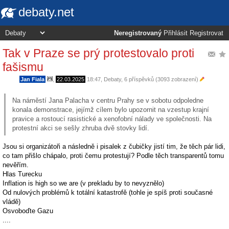
debaty.net
Neregistrovaný
Přihlásit
Registrovat
Tak v Praze se prý protestovalo proti
fašismu
Jan Fiala
,
22.03.2025
18:47
,
Debaty
, 6 příspěvků (3093 zobrazení)
Na náměstí Jana Palacha v centru Prahy se v sobotu odpoledne
konala demonstrace, jejímž cílem bylo upozornit na vzestup krajní
pravice a rostoucí rasistické a xenofobní nálady ve společnosti. Na
protestní akci se sešly zhruba dvě stovky lidí.
Jsou si organizátoři a následně i pisalek z čubičky jistí tim, že těch pár lidi,
co tam přišlo chápalo, proti čemu protestují? Podle těch transparentů tomu
nevěřím.
Hlas Turecku
Inflation is high so we are (v prekladu by to nevyznělo)
Od nulových problémů k totální katastrofě (tohle je spíš proti současné
vládě)
Osvoboďte Gazu
....