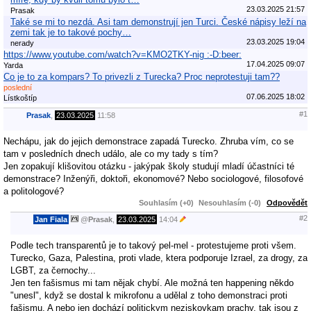
23.03.2025 21:57
Prasak
Také se mi to nezdá. Asi tam demonstrují jen Turci. České nápisy leží na
zemi tak je to takové pochy…
23.03.2025 19:04
nerady
https://www.youtube.com/watch?v=KMO2TKY-nig :-D:beer:
17.04.2025 09:07
Yarda
Co je to za kompars? To privezli z Turecka? Proc neprotestuji tam??
poslední
07.06.2025 18:02
Lístkoštíp
#1
Prasak
,
23.03.2025
11:58
Nechápu, jak do jejich demonstrace zapadá Turecko. Zhruba vím, co se
tam v posledních dnech událo, ale co my tady s tím?
Jen zopakují klišovitou otázku - jakýpak školy studují mladí účastníci té
demonstrace? Inženýři, doktoři, ekonomové? Nebo sociologové, filosofové
a politologové?
Souhlasím (+0)
Nesouhlasím (-0)
Odpovědět
#2
Jan Fiala
@
Prasak
,
23.03.2025
14:04
Podle tech transparentů je to takový pel-mel - protestujeme proti všem.
Turecko, Gaza, Palestina, proti vlade, ktera podporuje Izrael, za drogy, za
LGBT, za černochy...
Jen ten fašismus mi tam nějak chybí. Ale možná ten happening někdo
"unesl", když se dostal k mikrofonu a udělal z toho demonstraci proti
fašismu. A nebo jen dochází politickym neziskovkam prachy, tak jsou z