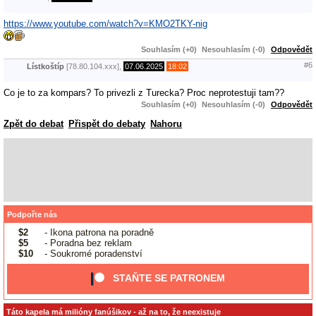
https://www.youtube.com/watch?v=KMO2TKY-nig
Souhlasím (+0)
Nesouhlasím (-0)
Odpovědět
#6
Lístkoštíp
[78.80.104.xxx],
07.06.2025
18:02
Co je to za kompars? To privezli z Turecka? Proc neprotestuji tam??
Souhlasím (+0)
Nesouhlasím (-0)
Odpovědět
Zpět do debat
Přispět do debaty
Nahoru
Podpořte nás
$2
- Ikona patrona na poradně
$5
- Poradna bez reklam
$10
- Soukromé poradenství
STAŇTE SE PATRONEM
Táto kapela má milióny fanúšikov - až na to, že neexistuje