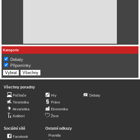
Kategorie
Debaty
Připomínky
Všechny poradny
Počítače
Hry
Debaty
Teraristika
Právo
Akvaristika
Ekonomika
Kutilství
Život
Sociální sítě
Ostatní odkazy
Pravidla
Facebook