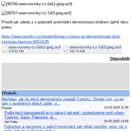
Prostě jak udelat z v podstatě protivládní demonstrace titulkem úplně něco
jiného
https://www.novinky.cz/clanek/domaci-v-praze-se-demonstrovalo-proti-
vzestupu-fasismu-40514195
www-novinky-cz-5e61-jpeg.avif
www-novinky-cz-7af3-jpeg.avif
179.81 KiB
342.70 KiB
Odpovědět
Předmět
Nechápu, jak do jejich demonstrace zapadá Turecko. Zhruba vím, co se
tam v posledních dnech událo, a…
23.03.2025 11:58
Prasak
Podle tech transparentů je to takový pel-mel - protestujeme proti všem.
Turecko, Gaza, Palestina, pr…
23.03.2025 14:04
Jan Fiala
Fašismus a nacismus v našich končinách tak nějak nevidím, resp. nic v
míře, kdy by kvůli tomu bylo t…