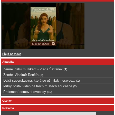
Přejít na videa
Aktuality
Zemřel další muzikant - Vláďa Šafránek
(
1
)
Zemřel Vladimír Renčín
(
2
)
Další superskupina, která se už nikdy nesejde...
(
1
)
Mrtvý politik viděn na třech místech současně
(
2
)
Prolomení domovní svobody
(
15
)
Články
Reklama