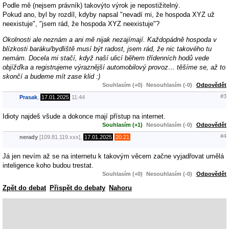
Podle mě (nejsem právník) takovýto výrok je nepostižitelný.
Pokud ano, byl by rozdíl, kdyby napsal "nevadí mi, že hospoda XYZ už
neexistuje", "jsem rád, že hospoda XYZ neexistuje"?
Okolnosti ale neznám a ani mě nijak nezajímají. Každopádně hospoda v
blízkosti baráku/bydliště musí být radost, jsem rád, že nic takového tu
nemám. Docela mi stačí, když naší ulicí během třídenních hodů vede
objížďka a registrujeme výraznější automobilový provoz… těšíme se, až to
skončí a budeme mít zase klid :)
Souhlasím (+0)
Nesouhlasím (-0)
Odpovědět
#3
Prasak
,
17.01.2025
11:44
Idioty najdeš všude a dokonce mají přístup na internet.
Souhlasím (+1)
Nesouhlasím (-0)
Odpovědět
#4
nerady
[109.81.119.xxx],
17.01.2025
20:21
Já jen nevím až se na internetu k takovým věcem začne vyjadřovat umělá
inteligence koho budou trestat.
Souhlasím (+0)
Nesouhlasím (-0)
Odpovědět
Zpět do debat
Přispět do debaty
Nahoru