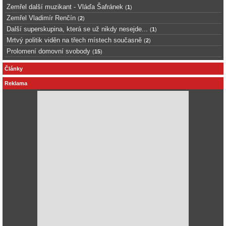
Zemřel další muzikant - Vláďa Šafránek
(
1
)
Zemřel Vladimír Renčín
(
2
)
Další superskupina, která se už nikdy nesejde...
(
1
)
Mrtvý politik viděn na třech místech současně
(
2
)
Prolomení domovní svobody
(
15
)
Články
Reklama