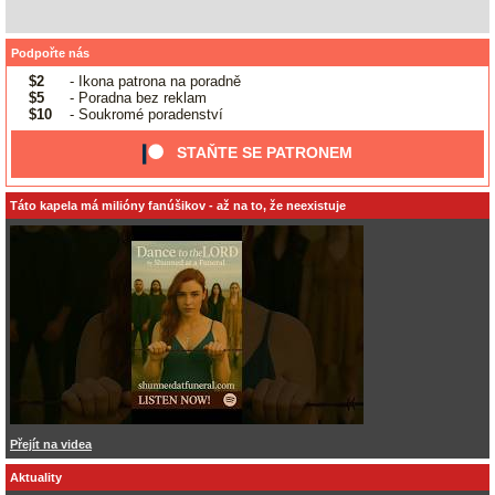
Podpořte nás
$2
- Ikona patrona na poradně
$5
- Poradna bez reklam
$10
- Soukromé poradenství
STAŇTE SE PATRONEM
Táto kapela má milióny fanúšikov - až na to, že neexistuje
Přejít na videa
Aktuality