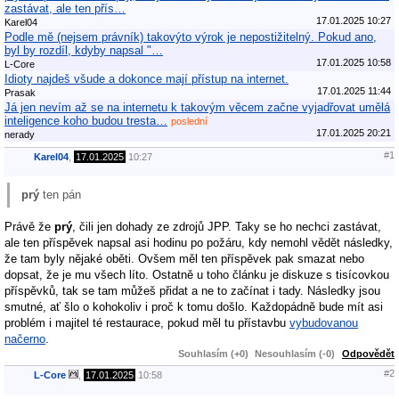
zastávat, ale ten přís…
17.01.2025 10:27
Karel04
Podle mě (nejsem právník) takovýto výrok je nepostižitelný. Pokud ano,
byl by rozdíl, kdyby napsal "…
17.01.2025 10:58
L-Core
Idioty najdeš všude a dokonce mají přístup na internet.
17.01.2025 11:44
Prasak
Já jen nevím až se na internetu k takovým věcem začne vyjadřovat umělá
inteligence koho budou tresta…
poslední
17.01.2025 20:21
nerady
#1
Karel04
,
17.01.2025
10:27
prý
ten pán
Právě že
prý
, čili jen dohady ze zdrojů JPP. Taky se ho nechci zastávat,
ale ten příspěvek napsal asi hodinu po požáru, kdy nemohl vědět následky,
že tam byly nějaké oběti. Ovšem měl ten příspěvek pak smazat nebo
dopsat, že je mu všech líto. Ostatně u toho článku je diskuze s tisícovkou
příspěvků, tak se tam můžeš přidat a ne to začínat i tady. Následky jsou
smutné, ať šlo o kohokoliv i proč k tomu došlo. Každopádně bude mít asi
problém i majitel té restaurace, pokud měl tu přístavbu
vybudovanou
načerno
.
Souhlasím (+0)
Nesouhlasím (-0)
Odpovědět
#2
L-Core
,
17.01.2025
10:58