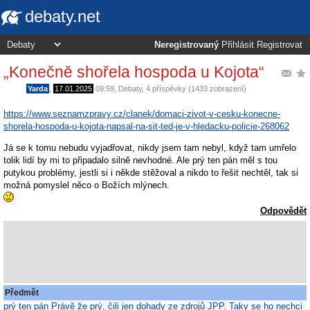
debaty.net
Neregistrovaný
Přihlásit
Registrovat
„Konečně shořela hospoda u Kojota“
Yarda
,
17.01.2025
09:59
,
Debaty
, 4 příspěvky (1433 zobrazení)
https://www.seznamzpravy.cz/clanek/domaci-zivot-v-cesku-konecne-
shorela-hospoda-u-kojota-napsal-na-sit-ted-je-v-hledacku-policie-268062
Já se k tomu nebudu vyjadřovat, nikdy jsem tam nebyl, když tam umřelo
tolik lidí by mi to připadalo silně nevhodné. Ale prý ten pán měl s tou
putykou problémy, jestli si i někde stěžoval a nikdo to řešit nechtěl, tak si
možná pomyslel něco o Božích mlýnech.
Odpovědět
Předmět
prý ten pán Právě že prý, čili jen dohady ze zdrojů JPP. Taky se ho nechci