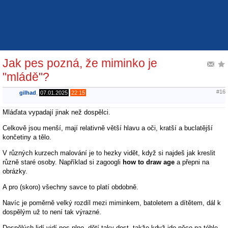
Jak pes pozná, že miminko je
"mládě"?
#16
gilhad
,
07.01.2025
22:15
Mláďata vypadají jinak než dospělci.
Celkově jsou menší, mají relativně větší hlavu a oči, kratší a buclatější
končetiny a tělo.
V různých kurzech malování je to hezky vidět, když si najdeš jak kreslit
různě staré osoby. Například si zagoogli
how to draw age
a přepni na
obrázky.
A pro (skoro) všechny savce to platí obdobně.
Navíc je poměrně velký rozdíl mezi miminkem, batoletem a dítětem, dál k
dospělým už to není tak výrazné.
Dospělých lidí vidí pes plno, dětí taky dost, takže když jde něco na téhle