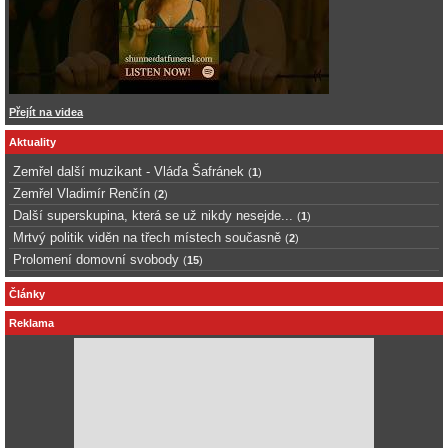
Přejít na videa
Aktuality
Zemřel další muzikant - Vláďa Šafránek
(
1
)
Zemřel Vladimír Renčín
(
2
)
Další superskupina, která se už nikdy nesejde...
(
1
)
Mrtvý politik viděn na třech místech současně
(
2
)
Prolomení domovní svobody
(
15
)
Články
Reklama