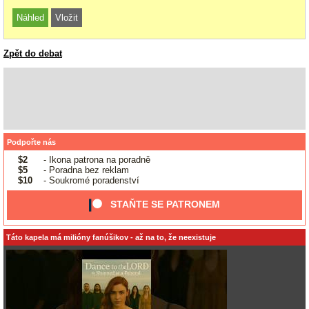
Zpět do debat
Podpořte nás
$2
- Ikona patrona na poradně
$5
- Poradna bez reklam
$10
- Soukromé poradenství
STAŇTE SE PATRONEM
Táto kapela má milióny fanúšikov - až na to, že neexistuje