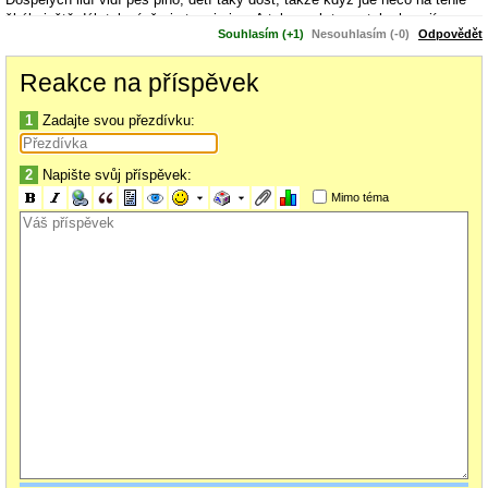
škále ještě dál, tak ví, že je to mimino. A taky se k tomu tak chovají
Souhlasím (+1)
Nesouhlasím (-0)
Odpovědět
všichni okolo.
A kojenci musí mít úplně jinou vůni, kvůli mateřskému mléku které pijí,
Reakce na příspěvek
natrávené blinkají i kvůli produktům jeho zpracování a určitě se to promítne
i do metabolizmu celkově. Psi mají citlivý čuch a mléko je výrazné.
1
Zadajte svou přezdívku:
Pokud se to hýbe, tak ty pohyby taky mají u malého dítěte jinou dynamiku
než u dospělého. A hlas je taky jiný.
2
Napište svůj příspěvek:
Mláďata jsou prostě celkem snadno odlišitelná obecně, i když ti někdo
Mimo téma
ukáže nějaký živočišný druh, který jsi v životě neviděl a bude tam otec,
matka, malé dítě, tak to dítě poznáš hned :)