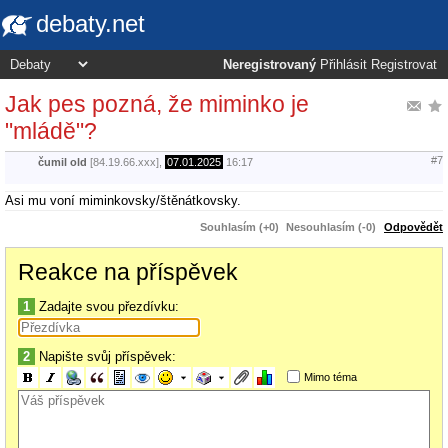
debaty.net
Neregistrovaný
Přihlásit
Registrovat
Jak pes pozná, že miminko je
"mládě"?
#7
čumil old
[84.19.66.xxx],
07.01.2025
16:17
Asi mu voní miminkovsky/štěnátkovsky.
Souhlasím (+0)
Nesouhlasím (-0)
Odpovědět
Reakce na příspěvek
1
Zadajte svou přezdívku:
2
Napište svůj příspěvek:
Mimo téma