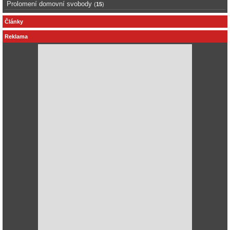
Prolomení domovní svobody
(
15
)
Články
Reklama