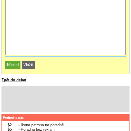
Zpět do debat
Podpořte nás
$2
- Ikona patrona na poradně
$5
- Poradna bez reklam