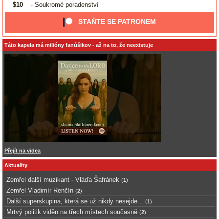
$10
- Soukromé poradenství
STAŇTE SE PATRONEM
Táto kapela má milióny fanúšikov - až na to, že neexistuje
Přejít na videa
Aktuality
Zemřel další muzikant - Vláďa Šafránek
(
1
)
Zemřel Vladimír Renčín
(
2
)
Další superskupina, která se už nikdy nesejde...
(
1
)
Mrtvý politik viděn na třech místech současně
(
2
)