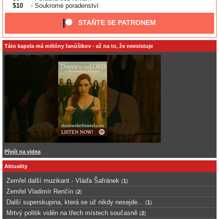
$10
- Soukromé poradenství
STAŇTE SE PATRONEM
Táto kapela má milióny fanúšikov - až na to, že neexistuje
Přejít na videa
Aktuality
Zemřel další muzikant - Vláďa Šafránek
(
1
)
Zemřel Vladimír Renčín
(
2
)
Další superskupina, která se už nikdy nesejde...
(
1
)
Mrtvý politik viděn na třech místech současně
(
2
)