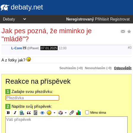
debaty.net
Neregistrovaný
Přihlásit
Registrovat
Jak pes pozná, že miminko je
"mládě"?
#3
L-Core
@
Pavel
,
07.01.2025
12:00
A z fotky jak?
Souhlasím (+0)
Nesouhlasím (-0)
Odpovědět
Reakce na příspěvek
1
Zadajte svou přezdívku:
2
Napište svůj příspěvek:
Mimo téma