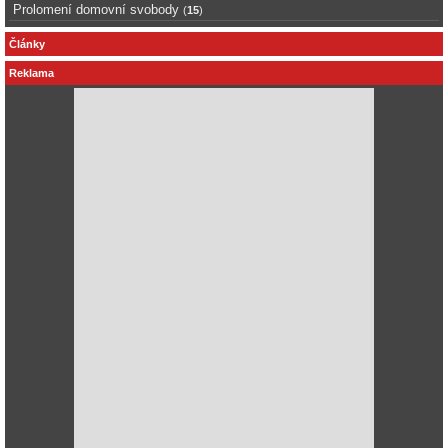
Prolomení domovní svobody
(
15
)
Články
Reklama