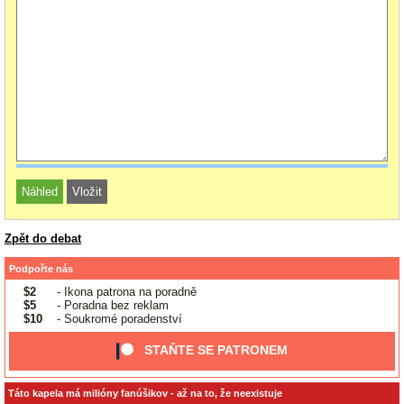
Zpět do debat
Podpořte nás
$2
- Ikona patrona na poradně
$5
- Poradna bez reklam
$10
- Soukromé poradenství
STAŇTE SE PATRONEM
Táto kapela má milióny fanúšikov - až na to, že neexistuje