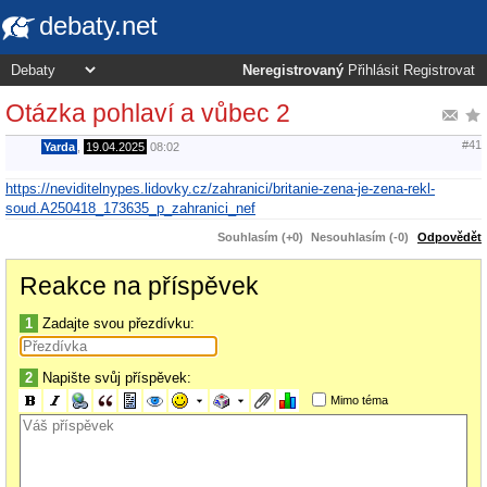
debaty.net
Neregistrovaný
Přihlásit
Registrovat
Otázka pohlaví a vůbec 2
#41
Yarda
,
19.04.2025
08:02
https://neviditelnypes.lidovky.cz/zahranici/britanie-zena-je-zena-rekl-
soud.A250418_173635_p_zahranici_nef
Souhlasím (+0)
Nesouhlasím (-0)
Odpovědět
Reakce na příspěvek
1
Zadajte svou přezdívku:
2
Napište svůj příspěvek:
Mimo téma