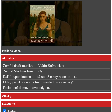
Přejít na videa
Aktuality
Zemřel další muzikant - Vláďa Šafránek
(
1
)
Zemřel Vladimír Renčín
(
2
)
Další superskupina, která se už nikdy nesejde...
(
1
)
Mrtvý politik viděn na třech místech současně
(
2
)
Prolomení domovní svobody
(
15
)
Články
Kategorie
Debaty