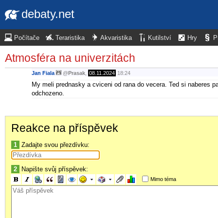
debaty.net
Počítače
Teraristika
Akvaristika
Kutilství
Hry
P
Atmosféra na univerzitách
Jan Fiala
@
Prasak
,
08.11.2024
18:24
My meli prednasky a cviceni od rana do vecera. Ted si naberes pa
odchozeno.
Reakce na příspěvek
1
Zadajte svou přezdívku:
2
Napište svůj příspěvek:
Mimo téma