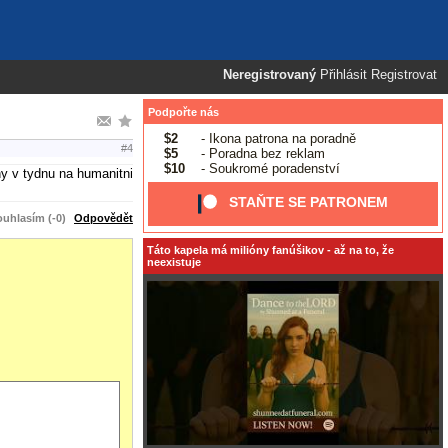
Neregistrovaný
Přihlásit
Registrovat
Podpořte nás
$2
- Ikona patrona na poradně
#4
$5
- Poradna bez reklam
$10
- Soukromé poradenství
ny v tydnu na humanitni
STAŇTE SE PATRONEM
uhlasím (-0)
Odpovědět
Táto kapela má milióny fanúšikov - až na to, že
neexistuje