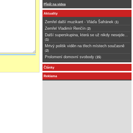
Přejít na videa
Aktuality
Zemřel další muzikant - Vláďa Šafránek
(
1
)
Zemřel Vladimír Renčín
(
2
)
Další superskupina, která se už nikdy nesejde...
(
1
)
Mrtvý politik viděn na třech místech současně
(
2
)
Prolomení domovní svobody
(
15
)
Články
Reklama