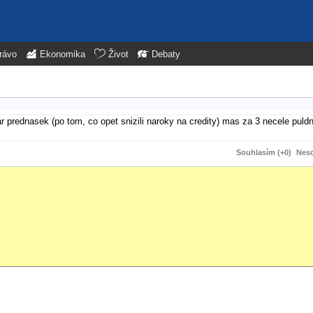
rávo
Ekonomika
Život
Debaty
r prednasek (po tom, co opet snizili naroky na credity) mas za 3 necele puld
Souhlasím (+0)
Neso