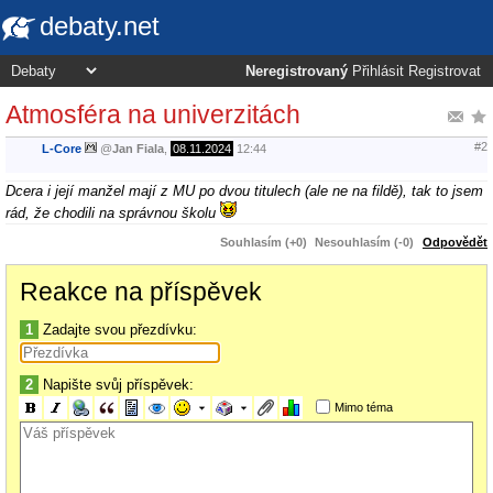
debaty.net
Neregistrovaný
Přihlásit
Registrovat
Atmosféra na univerzitách
#2
L-Core
@
Jan Fiala
,
08.11.2024
12:44
Dcera i její manžel mají z MU po dvou titulech (ale ne na fildě), tak to jsem
rád, že chodili na správnou školu
Souhlasím (+0)
Nesouhlasím (-0)
Odpovědět
Reakce na příspěvek
1
Zadajte svou přezdívku:
2
Napište svůj příspěvek:
Mimo téma