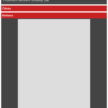
Prolomení domovní svobody
(
15
)
Články
Reklama