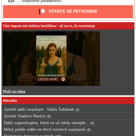
$10
- Soukromé poradenství
STAŇTE SE PATRONEM
Táto kapela má milióny fanúšikov - až na to, že neexistuje
Přejít na videa
Aktuality
Zemřel další muzikant - Vláďa Šafránek
(
1
)
Zemřel Vladimír Renčín
(
2
)
Další superskupina, která se už nikdy nesejde...
(
1
)
Mrtvý politik viděn na třech místech současně
(
2
)