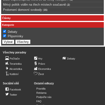
Mrtvý politik viděn na třech místech současně
(
2
)
Prolomení domovní svobody
(
15
)
Články
Kategorie
Debaty
Připomínky
Všechny poradny
Počítače
Hry
Debaty
Teraristika
Právo
Akvaristika
Ekonomika
Kutilství
Život
Sociální sítě
Ostatní odkazy
Pravidla
Facebook
Reklama
Twitter
Podpořte nás
FAQ