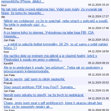
nejnovějšího IPhone, dědict…
04.11.2024 15:10
host
No tak toto ešte vyzerá relatívne fajn. Videl som maily, čo vyzerali tak
hlúpo, že tomu by neuverilo…
04.11.2024 17:27
Ale
Někdy jen zvědavost, co že to spáchali, nebo strach z policajtů a soudů.
Na tohle ty podvody sází, n…
04.11.2024 17:46
Prasak
A co teprve kdyz to otevres. Vykouknou na tebe loga FBI, CIA,
Interpolu...
04.11.2024 18:21
Jan Fiala
... a ještě to odesílá ředitel kriminálky Jiří Zlý, to už samo o sobě nahání
hrůzu. ]:)
04.11.2024 18:50
host
Ale razítko dole se jménem má pěkně a je vlastně hodný, když v
Předvolání k soudu jen prosí o odpově…
05.11.2024 09:19
Karel04
Ale je to predvolani k soudu "pro průzkum". Treba jak jsi spokojeny s
provozovanim kyberpornografie.
05.11.2024 10:28
Jan Fiala
Tak to nevím, páč jsem to nikdy neotevřel.
04.11.2024 20:52
Prasak
Staci pouzit prohlizec PDF typu FoxIT, Sumatra...
04.11.2024 21:05
Jan Fiala
Neměl jsem odvahu to otevřít, ne že bych to nedokázal.
04.11.2024 21:45
Prasak
Chapu, proto jsem psal o pdf prohlizecich, ktere ti ukazou obsah bez
toho, ze by spoustely nejaky ak…
05.11.2024 05:33
Jan Fiala