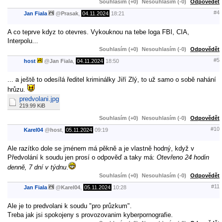
Souhlasím (+0)
Nesouhlasím (-0)
Odpovědět
#4
Jan Fiala
@
Prasak
,
04.11.2024
18:21
A co teprve kdyz to otevres. Vykouknou na tebe loga FBI, CIA,
Interpolu...
Souhlasím (+0)
Nesouhlasím (-0)
Odpovědět
#5
host
@
Jan Fiala
,
04.11.2024
18:50
... a ještě to odesílá ředitel kriminálky Jiří Zlý, to už samo o sobě nahání
hrůzu.
predvolani.jpg
219.99 KiB
Souhlasím (+0)
Nesouhlasím (-0)
Odpovědět
#10
Karel04
@
host
,
05.11.2024
09:19
Ale razítko dole se jménem má pěkně a je vlastně hodný, když v
Předvolání k soudu jen prosí o odpověď a taky má:
Otevřeno 24 hodin
denně, 7 dní v týdnu
.
Souhlasím (+0)
Nesouhlasím (-0)
Odpovědět
#11
Jan Fiala
@
Karel04
,
05.11.2024
10:28
Ale je to predvolani k soudu "pro průzkum".
Treba jak jsi spokojeny s provozovanim kyberpornografie.