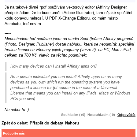
Já na takové divné *pdf používám vektorový editor (Affinity Designer,
předpokládám, že to bude umět i Adobe Illustrator), tam nějaké spuštění
kódu opravdu nehrozí. U PDF X-Change Editoru, co mám místo
Acrobatu, teď nevím.
-----
Mimochodem teď nedávno jsem od studia Serif (tvůrce Affinity programů
(Photo, Designer, Publisher) dostal nabídku, která se neodmítá: speciální
trvalou licenci na všechny jejich programy (verze 2), na PC, Mac i iPad,
celkem za 780 Kč. Navíc za těchto podmínek:
How many devices can I install Affinity apps on?
As a private individual you can install Affinity apps on as many
devices as you own which run the operating system you have
purchased a license for (of course in the case of a Universal
License that means you can install on any iPads, Macs or Windows
PCs you own).
No neber to :)
Souhlasím (+0)
Nesouhlasím (-0)
Odpovědět
Zpět do debat
Přispět do debaty
Nahoru
Podpořte nás