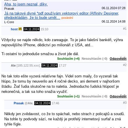
Aha, to jsem neznal, díky.
06.11.2024 07:28
Prasak
Já na takové divné *pdf používám vektorový editor (Affinity Designer,
předpokládám, že to bude umět…
poslední
06.11.2024 14:08
L-Core
#1
host
,
04.11.2024
15:10
Vždycky se najde někdo, kdo zareaguje. To je jako falešní bankéři, výhra
nejnovějšího IPhone, dědictví po milionáři z USA, atd...
Ti ostatní to jednoduše smažou a život jde dál.
Souhlasím (+4)
Nesouhlasím (-0)
Odpovědět
#2
Ale
[185.122.55.xxx],
04.11.2024
17:27
No tak toto ešte vyzerá relatívne fajn. Videl som maily, čo vyzerali tak
hlúpo, že tomu by neuverilo ani 4 ročné decko, ani dement v najhoršom
štádiu. Žiaľ ľudia skutočne na to naletia. Jednoducho ľudská hlúposť je
nekonečná, a tak sa toho snažia využiť.
Souhlasím (+1)
Nesouhlasím (-0)
Odpovědět
#3
Prasak
@
Ale
,
04.11.2024
17:46
Někdy jen zvědavost, co že to spáchali, nebo strach z policajtů a soudů.
Na tohle ty podvody sází, ne každý je protřelý internetový surfař a zná
tyhle fígle.