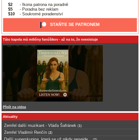
$2
- Ikona patrona na poradně
$5
- Poradna bez reklam
$10
- Soukromé poradenství
STAŇTE SE PATRONEM
Táto kapela má milióny fanúšikov - až na to, že neexistuje
Přejít na videa
Aktuality
Zemřel další muzikant - Vláďa Šafránek
(
1
)
Zemřel Vladimír Renčín
(
2
)
Další superskupina, která se už nikdy nesejde...
(
1
)