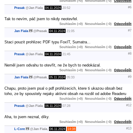
Souhlasím (+0)
Nesouhlasím (-0)
Odpovědět
#6
Prasak
@
Jan Fiala
,
04.11.2024
20:52
Tak to nevím, páč jsem to nikdy neotevřel.
Souhlasím (+0)
Nesouhlasím (-0)
Odpovědět
#7
Jan Fiala
@
Prasak
,
04.11.2024
21:05
Staci pouzit prohlizec PDF typu FoxIT, Sumatra...
Souhlasím (+0)
Nesouhlasím (-0)
Odpovědět
#8
Prasak
@
Jan Fiala
,
04.11.2024
21:45
Neměl jsem odvahu to otevřít, ne že bych to nedokázal.
Souhlasím (+0)
Nesouhlasím (-0)
Odpovědět
#9
Jan Fiala
@
Prasak
,
05.11.2024
05:33
Chapu, proto jsem psal o pdf prohlizecich, ktere ti ukazou obsah bez
toho, ze by spoustely nejaky aktivni obsah na rozdil od adobe Readeru
Souhlasím (+0)
Nesouhlasím (-0)
Odpovědět
#12
Prasak
@
Jan Fiala
,
06.11.2024
07:28
Aha, to jsem neznal, díky.
Souhlasím (+0)
Nesouhlasím (-0)
Odpovědět
#13
L-Core
@
Jan Fiala
,
06.11.2024
14:08