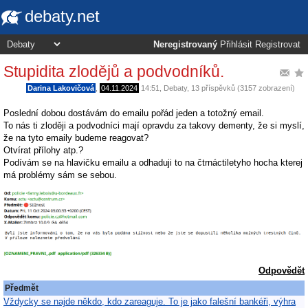
debaty.net
Neregistrovaný
Přihlásit
Registrovat
Stupidita zlodějů a podvodníků.
Darina Lakovičová
,
04.11.2024
14:51
,
Debaty
, 13 příspěvků (3157 zobrazení)
Poslední dobou dostávám do emailu pořád jeden a totožný email.
To nás ti zloději a podvodníci mají opravdu za takovy dementy, že si myslí,
že na tyto emaily budeme reagovat?
Otvírat přílohy atp.?
Podívám se na hlavičku emailu a odhaduji to na čtrnáctiletyho hocha kterej
má problémy sám se sebou.
Odpovědět
Předmět
Vždycky se najde někdo, kdo zareaguje. To je jako falešní bankéři, výhra