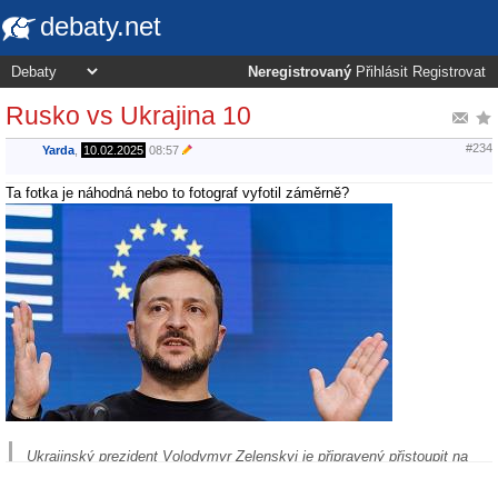
debaty.net
Neregistrovaný
Přihlásit
Registrovat
Rusko vs Ukrajina 10
#234
Yarda
,
10.02.2025
08:57
Ta fotka je náhodná nebo to fotograf vyfotil záměrně?
Ukrajinský prezident Volodymyr Zelenskyj je připravený přistoupit na
podmínku Donalda Trumpa pro další vojenskou pomoc napadené
zemi. Americký prezident žádá po Kyjevu vzácné nerosty.