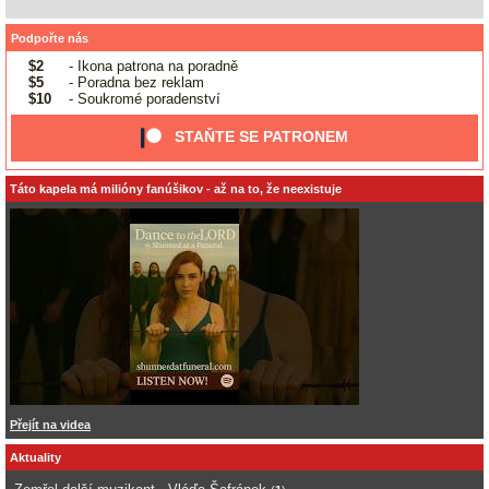
Podpořte nás
$2
- Ikona patrona na poradně
$5
- Poradna bez reklam
$10
- Soukromé poradenství
STAŇTE SE PATRONEM
Táto kapela má milióny fanúšikov - až na to, že neexistuje
Přejít na videa
Aktuality