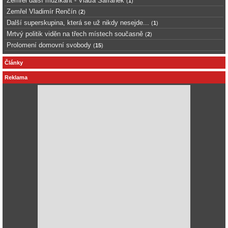
Zemřel další muzikant - Vláďa Šafránek
(
1
)
Zemřel Vladimír Renčín
(
2
)
Další superskupina, která se už nikdy nesejde...
(
1
)
Mrtvý politik viděn na třech místech současně
(
2
)
Prolomení domovní svobody
(
15
)
Články
Reklama