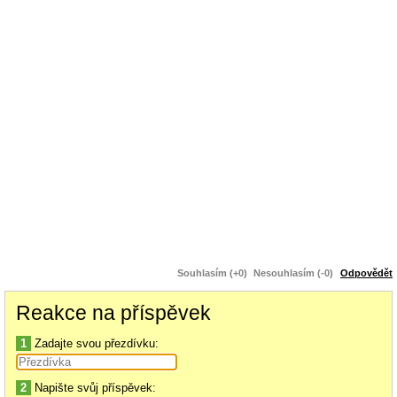
Pan Trump je chytrý prezident, škoda že my takového nemáme.
https://tn.nova.cz/zpravodajstvi/clanek/596937-zelenskyj-chce-pristoupit-
na-trumpovu-podminku-ukrajinu-to-bude-stat-draho
zel.jpg
10.62 KiB
Souhlasím (+0)
Nesouhlasím (-0)
Odpovědět
Reakce na příspěvek
1
Zadajte svou přezdívku:
2
Napište svůj příspěvek: