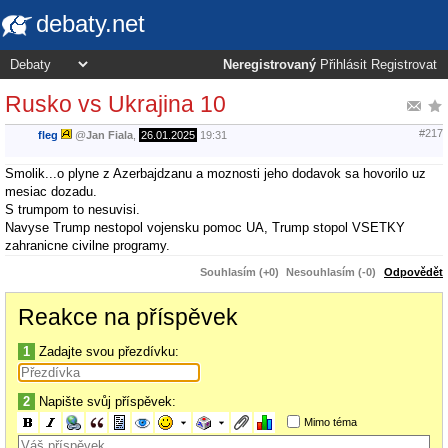
debaty.net
Neregistrovaný
Přihlásit
Registrovat
Rusko vs Ukrajina 10
#217
fleg
@
Jan Fiala
,
26.01.2025
19:31
Smolik...o plyne z Azerbajdzanu a moznosti jeho dodavok sa hovorilo uz
mesiac dozadu.
S trumpom to nesuvisi.
Navyse Trump nestopol vojensku pomoc UA, Trump stopol VSETKY
zahranicne civilne programy.
Souhlasím (+0)
Nesouhlasím (-0)
Odpovědět
Reakce na příspěvek
1
Zadajte svou přezdívku:
2
Napište svůj příspěvek:
Mimo téma