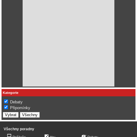
Kategorie
Debaty
Připomínky
Všechny poradny
Počítače
Hry
Debaty