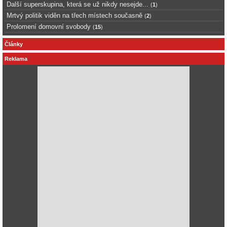
Další superskupina, která se už nikdy nesejde...
(
1
)
Mrtvý politik viděn na třech místech současně
(
2
)
Prolomení domovní svobody
(
15
)
Články
Reklama