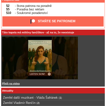
$2
- Ikona patrona na poradně
$5
- Poradna bez reklam
$10
- Soukromé poradenství
STAŇTE SE PATRONEM
Táto kapela má milióny fanúšikov - až na to, že neexistuje
Přejít na videa
Aktuality
Zemřel další muzikant - Vláďa Šafránek
(
1
)
Zemřel Vladimír Renčín
(
2
)