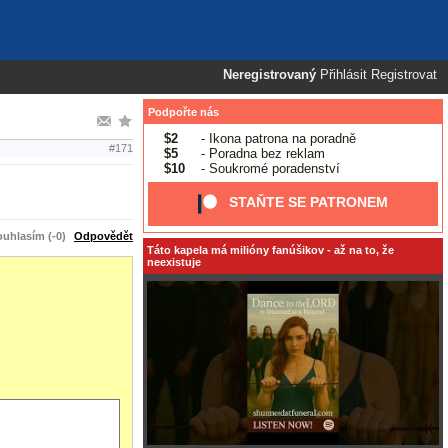
Neregistrovaný
Přihlásit
Registrovat
Podpořte nás
$2
- Ikona patrona na poradně
#171
$5
- Poradna bez reklam
$10
- Soukromé poradenství
STAŇTE SE PATRONEM
uhlasím (-0)
Odpovědět
Táto kapela má milióny fanúšikov - až na to, že
neexistuje