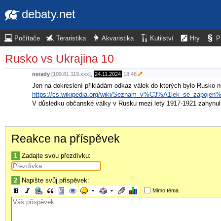
debaty.net
Počítače
Teraristika
Akvaristika
Kutilství
Hry
P
Rusko vs Ukrajina 10
nerady
[109.81.119.xxx],
24.11.2024
18:46
Jen na dokreslení přikládám odkaz válek do kterých bylo Rusko
https://cs.wikipedia.org/wiki/Seznam_v%C3%A1lek_se_zapoj
V důsledku občanské války v Rusku mezi lety 1917-1921 zahynulo m
Reakce na příspěvek
1
Zadajte svou přezdívku:
2
Napište svůj příspěvek:
Mimo téma