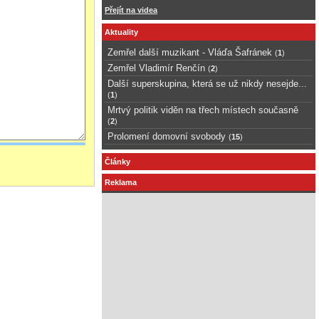
Přejít na videa
Aktuality
Zemřel další muzikant - Vláďa Šafránek
(
1
)
Zemřel Vladimír Renčín
(
2
)
Další superskupina, která se už nikdy nesejde...
(
1
)
Mrtvý politik viděn na třech místech současně
(
2
)
Prolomení domovní svobody
(
15
)
Články
Reklama