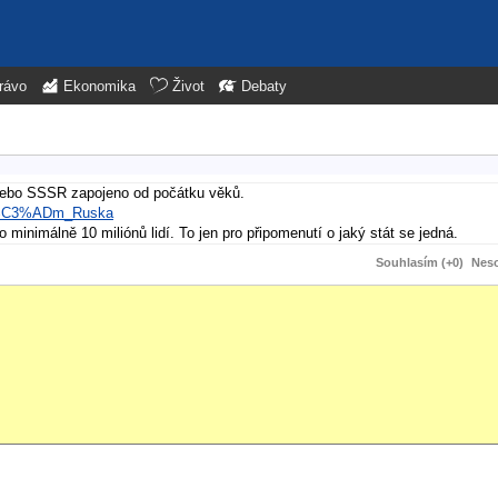
rávo
Ekonomika
Život
Debaty
 nebo SSSR zapojeno od počátku věků.
en%C3%ADm_Ruska
inimálně 10 miliónů lidí. To jen pro připomenutí o jaký stát se jedná.
Souhlasím (+0)
Neso