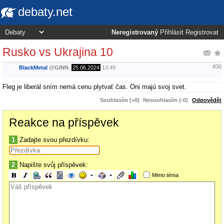
debaty.net
Neregistrovaný
Přihlásit
Registrovat
Rusko vs Ukrajina 10
#30
BlackMetal
@
GINN
,
25.06.2024
13:49
Fleg je liberál sním nemá cenu plytvať čas. Oni majú svoj svet.
Souhlasím (+0)
Nesouhlasím (-0)
Odpovědět
Reakce na příspěvek
1
Zadajte svou přezdívku:
2
Napište svůj příspěvek:
Mimo téma