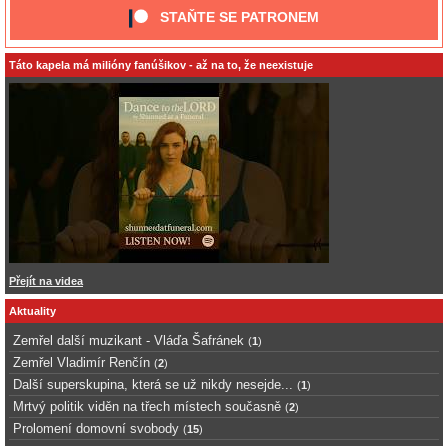
STAŇTE SE PATRONEM
Táto kapela má milióny fanúšikov - až na to, že neexistuje
Přejít na videa
Aktuality
Zemřel další muzikant - Vláďa Šafránek
(
1
)
Zemřel Vladimír Renčín
(
2
)
Další superskupina, která se už nikdy nesejde...
(
1
)
Mrtvý politik viděn na třech místech současně
(
2
)
Prolomení domovní svobody
(
15
)