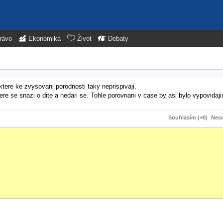
rávo
Ekonomika
Život
Debaty
tere ke zvysovani porodnosti taky neprispivaji.
re se snazi o dite a nedari se. Tohle porovnani v case by asi bylo vypovidajic
Souhlasím (+0)
Neso