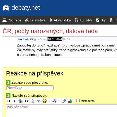
debaty.net
Počítače
Teraristika
Akvaristika
Kutilství
Hry
P
ČR, počty narozených, datová řada
Jan Fiala
@
L-Core
,
04.11.2024
09:12
Zapocitej do toho "nezdrave" (prumyslove zpracovane) potraviny, k
Zajimave by byly statistiky treba z gynekologie o poctech paru, kte
narusta nebo je to konspirace.
Reakce na příspěvek
1
Zadajte svou přezdívku:
2
Napište svůj příspěvek:
Mimo téma