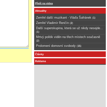
Přejít na videa
Aktuality
Zemřel další muzikant - Vláďa Šafránek
(
1
)
Zemřel Vladimír Renčín
(
2
)
Další superskupina, která se už nikdy nesejde...
(
1
)
Mrtvý politik viděn na třech místech současně
(
2
)
Prolomení domovní svobody
(
15
)
Články
Reklama