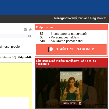
Neregistrovaný
Přihlásit
Registrovat
Podpořte nás
$2
- Ikona patrona na poradně
#45
$5
- Poradna bez reklam
$10
- Soukromé poradenství
i, jestli problem
STAŇTE SE PATRONEM
uhlasím (-0)
Odpovědět
Táto kapela má milióny fanúšikov - až na to, že
neexistuje