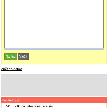
Zpět do debat
Podpořte nás
$2
- Ikona patrona na poradně