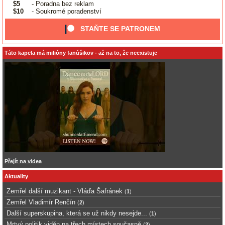
$5
- Poradna bez reklam
$10
- Soukromé poradenství
STAŇTE SE PATRONEM
Táto kapela má milióny fanúšikov - až na to, že neexistuje
Přejít na videa
Aktuality
Zemřel další muzikant - Vláďa Šafránek
(
1
)
Zemřel Vladimír Renčín
(
2
)
Další superskupina, která se už nikdy nesejde...
(
1
)
Mrtvý politik viděn na třech místech současně
(
2
)