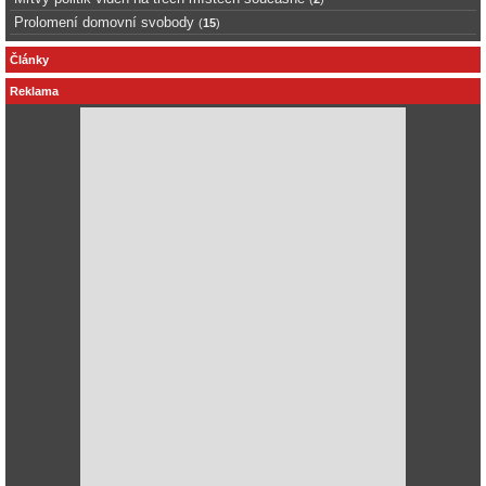
Prolomení domovní svobody
(
15
)
Články
Reklama