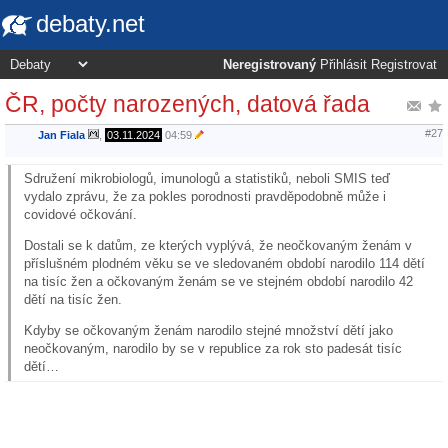
debaty.net
Neregistrovaný
Přihlásit
Registrovat
ČR, počty narozených, datová řada
#27
Jan Fiala
,
03.11.2024
04:59
Sdružení mikrobiologů, imunologů a statistiků, neboli SMIS teď
vydalo zprávu, že za pokles porodnosti pravděpodobně může i
covidové očkování.
Dostali se k datům, ze kterých vyplývá, že neočkovaným ženám v
příslušném plodném věku se ve sledovaném období narodilo 114 dětí
na tisíc žen a očkovaným ženám se ve stejném období narodilo 42
dětí na tisíc žen.
Kdyby se očkovaným ženám narodilo stejné množství dětí jako
neočkovaným, narodilo by se v republice za rok sto padesát tisíc
dětí…