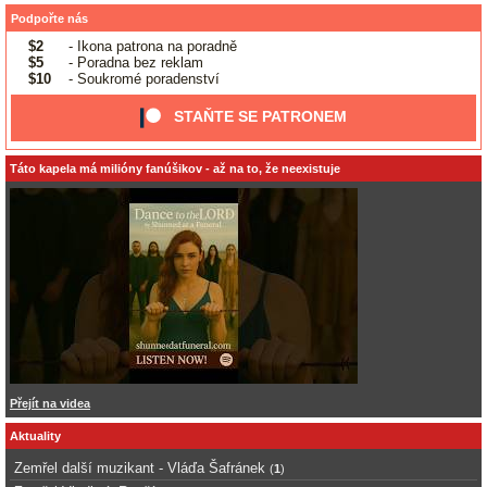
Podpořte nás
$2
- Ikona patrona na poradně
$5
- Poradna bez reklam
$10
- Soukromé poradenství
STAŇTE SE PATRONEM
Táto kapela má milióny fanúšikov - až na to, že neexistuje
Přejít na videa
Aktuality
Zemřel další muzikant - Vláďa Šafránek
(
1
)