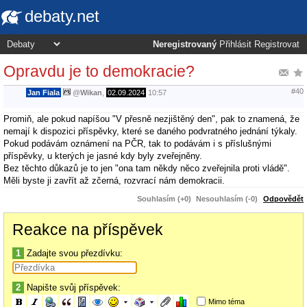
debaty.net
Neregistrovaný
Přihlásit
Registrovat
Opravdu je to demokracie?
#40
Jan Fiala
@
Wikan
,
02.09.2024
10:57
Promiň, ale pokud napíšou "V přesně nezjištěný den", pak to znamená, že
nemají k dispozici příspěvky, které se daného podvratného jednání týkaly.
Pokud podávám oznámení na PČR, tak to podávám i s příslušnými
příspěvky, u kterých je jasné kdy byly zveřejněny.
Bez těchto důkazů je to jen "ona tam někdy něco zveřejnila proti vládě".
Měli byste ji zavřít až zčerná, rozvrací nám demokracii.
Souhlasím (+0)
Nesouhlasím (-0)
Odpovědět
Reakce na příspěvek
1
Zadajte svou přezdívku:
2
Napište svůj příspěvek:
Mimo téma