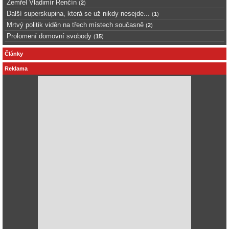
Zemřel Vladimír Renčín
(
2
)
Další superskupina, která se už nikdy nesejde...
(
1
)
Mrtvý politik viděn na třech místech současně
(
2
)
Prolomení domovní svobody
(
15
)
Články
Reklama