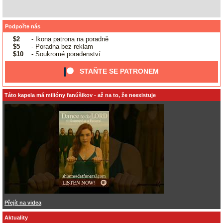
Podpořte nás
$2
- Ikona patrona na poradně
$5
- Poradna bez reklam
$10
- Soukromé poradenství
STAŇTE SE PATRONEM
Táto kapela má milióny fanúšikov - až na to, že neexistuje
Přejít na videa
Aktuality