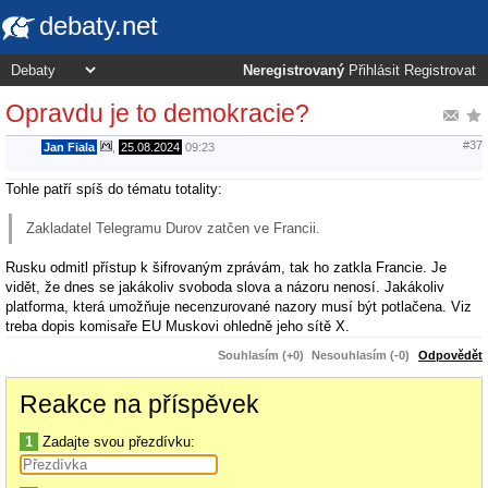
debaty.net
Neregistrovaný
Přihlásit
Registrovat
Opravdu je to demokracie?
#37
Jan Fiala
,
25.08.2024
09:23
Tohle patří spíš do tématu totality:
Zakladatel Telegramu Durov zatčen ve Francii.
Rusku odmitl přístup k šifrovaným zprávám, tak ho zatkla Francie. Je
vidět, že dnes se jakákoliv svoboda slova a názoru nenosí. Jakákoliv
platforma, která umožňuje necenzurované nazory musí být potlačena. Viz
treba dopis komisaře EU Muskovi ohledně jeho sítě X.
Souhlasím (+0)
Nesouhlasím (-0)
Odpovědět
Reakce na příspěvek
1
Zadajte svou přezdívku: