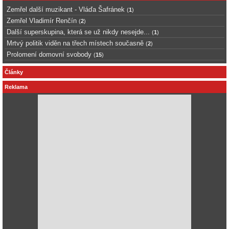
Zemřel další muzikant - Vláďa Šafránek
(
1
)
Zemřel Vladimír Renčín
(
2
)
Další superskupina, která se už nikdy nesejde...
(
1
)
Mrtvý politik viděn na třech místech současně
(
2
)
Prolomení domovní svobody
(
15
)
Články
Reklama