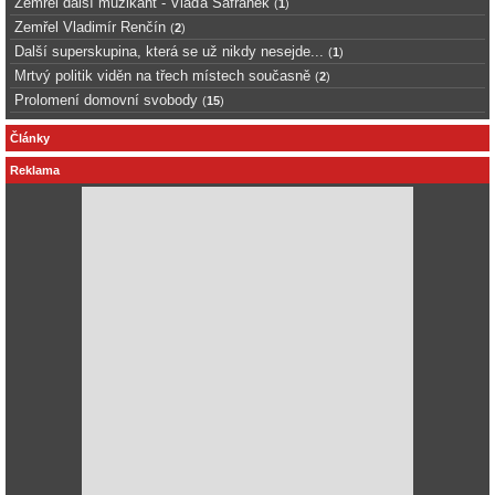
Zemřel další muzikant - Vláďa Šafránek
(
1
)
Zemřel Vladimír Renčín
(
2
)
Další superskupina, která se už nikdy nesejde...
(
1
)
Mrtvý politik viděn na třech místech současně
(
2
)
Prolomení domovní svobody
(
15
)
Články
Reklama