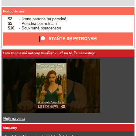
Podpořte nás
$2
- Ikona patrona na poradně
$5
- Poradna bez reklam
$10
- Soukromé poradenství
STAŇTE SE PATRONEM
Táto kapela má milióny fanúšikov - až na to, že neexistuje
Přejít na videa
Aktuality