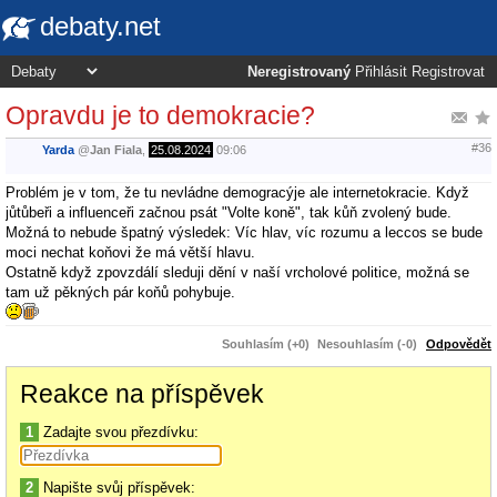
debaty.net
Neregistrovaný
Přihlásit
Registrovat
Opravdu je to demokracie?
#36
Yarda
@
Jan Fiala
,
25.08.2024
09:06
Problém je v tom, že tu nevládne demogracýje ale internetokracie. Když
jůtůbeři a influenceři začnou psát "Volte koně", tak kůň zvolený bude.
Možná to nebude špatný výsledek: Víc hlav, víc rozumu a leccos se bude
moci nechat koňovi že má větší hlavu.
Ostatně když zpovzdálí sleduji dění v naší vrcholové politice, možná se
tam už pěkných pár koňů pohybuje.
Souhlasím (+0)
Nesouhlasím (-0)
Odpovědět
Reakce na příspěvek
1
Zadajte svou přezdívku:
2
Napište svůj příspěvek: