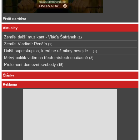
Přejít na videa
Aktuality
Zemřel další muzikant - Vláďa Šafránek
(
1
)
Zemřel Vladimír Renčín
(
2
)
Další superskupina, která se už nikdy nesejde...
(
1
)
Mrtvý politik viděn na třech místech současně
(
2
)
Prolomení domovní svobody
(
15
)
Články
Reklama