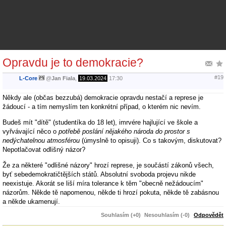
Opravdu je to demokracie?
#19
L-Core
@
Jan Fiala
,
19.03.2024
17:30
Někdy ale (občas bezzubá) demokracie opravdu nestačí a represe je
žádoucí - a tím nemyslím ten konkrétní případ, o kterém nic nevím.
Budeš mít "dítě" (studentíka do 18 let), imrvére hajlující ve škole a
vyřvávající něco o
potřebě poslání nějakého národa do prostor s
nedýchatelnou atmosférou
(úmyslně to opisuji). Co s takovým, diskutovat?
Nepotlačovat odlišný názor?
Že za některé "odlišné názory" hrozí represe, je součástí zákonů všech,
byť sebedemokratičtějších států. Absolutní svoboda projevu nikde
neexistuje. Akorát se liší míra tolerance k těm "obecně nežádoucím"
názorům. Někde tě napomenou, někde ti hrozí pokuta, někde tě zabásnou
a někde ukamenují.
Souhlasím (+0)
Nesouhlasím (-0)
Odpovědět