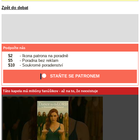
Zpět do debat
Podpořte nás
$2
- Ikona patrona na poradně
$5
- Poradna bez reklam
$10
- Soukromé poradenství
STAŇTE SE PATRONEM
Táto kapela má milióny fanúšikov - až na to, že neexistuje