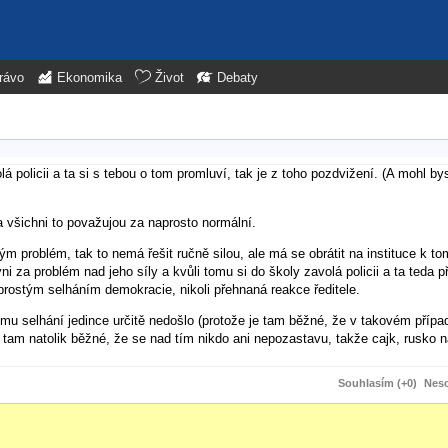
rávo
Ekonomika
Život
Debaty
 policii a ta si s tebou o tom promluví, tak je z toho pozdvižení. (A mohl bys
a všichni to považujou za naprosto normální.
 problém, tak to nemá řešit ručně silou, ale má se obrátit na instituce k t
 za problém nad jeho síly a kvůli tomu si do školy zavolá policii a ta teda při
naprostým selháním demokracie, nikoli přehnaná reakce ředitele.
u selhání jedince určitě nedošlo (protože je tam běžné, že v takovém přípa
to tam natolik běžné, že se nad tím nikdo ani nepozastavu, takže cajk, rusko 
Souhlasím (+0)
Neso