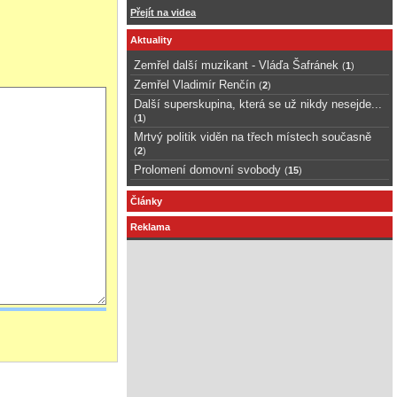
Přejít na videa
Aktuality
Zemřel další muzikant - Vláďa Šafránek
(
1
)
Zemřel Vladimír Renčín
(
2
)
Další superskupina, která se už nikdy nesejde...
(
1
)
Mrtvý politik viděn na třech místech současně
(
2
)
Prolomení domovní svobody
(
15
)
Články
Reklama