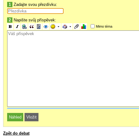
1
Zadajte svou přezdívku:
2
Napište svůj příspěvek:
Mimo téma
Zpět do debat