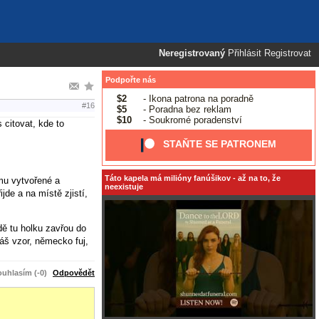
Neregistrovaný
Přihlásit
Registrovat
Podpořte nás
$2
- Ikona patrona na poradně
#16
$5
- Poradna bez reklam
$10
- Soukromé poradenství
 citovat, kde to
STAŇTE SE PATRONEM
Táto kapela má milióny fanúšikov - až na to, že
omu vytvořené a
neexistuje
jde a na místě zjistí,
dě tu holku zavřou do
náš vzor, německo fuj,
uhlasím (-0)
Odpovědět