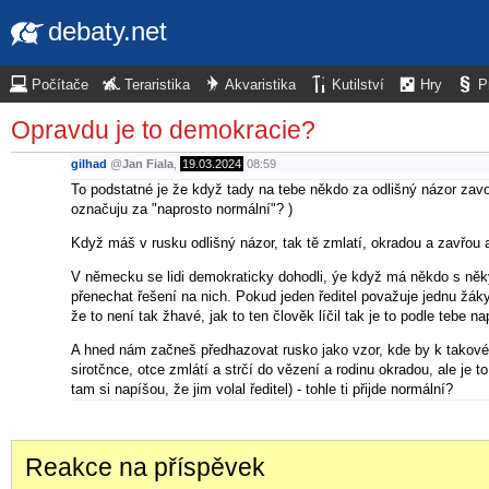
debaty.net
Počítače
Teraristika
Akvaristika
Kutilství
Hry
P
Opravdu je to demokracie?
gilhad
@
Jan Fiala
,
19.03.2024
08:59
To podstatné je že když tady na tebe někdo za odlišný názor zavolá
označuju za "naprosto normální"? )
Když máš v rusku odlišný názor, tak tě zmlatí, okradou a zavřou 
V německu se lidi demokraticky dohodli, ýe když má někdo s někým
přenechat řešení na nich. Pokud jeden ředitel považuje jednu žákyni
že to není tak žhavé, jak to ten člověk líčil tak je to podle tebe 
A hned nám začneš předhazovat rusko jako vzor, kde by k takovém
sirotčnce, otce zmlátí a strčí do vězení a rodinu okradou, ale je 
tam si napíšou, že jim volal ředitel) - tohle ti přijde normální?
Reakce na příspěvek