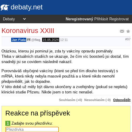
debaty.net
Neregistrovaný
Přihlásit
Registrovat
Koronavirus XXIII
#97
Jan Fiala
@
fleg
,
15.05.2024
12:11
Otázkou, kterou jsi pominul je, zda ty vakcíny opravdu pomáhaly.
Třeba v aktuálních studiích se ukazuje, že čím víc boosterů jsi dostal, tím
snadněji jsi se covidem následně nakazil.
Porovnáváš obyčejné vakcíny (které se před tím dlouho testovaly) s
mRNA, která nikdy nebyla masově použitá a u které nikdo nemohl
předpovědět, jak to dopadne.
V této době už měly být dávno ukončeny a zveřejněny (pokud se nepletu)
klinické studie Pfizeru. Nikde jsem o tom nic nenašel.
Souhlasím (+0)
Nesouhlasím (-0)
Odpovědět
Reakce na příspěvek
1
Zadajte svou přezdívku: