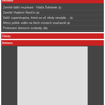
Aktuality
Zemřel další muzikant - Vláďa Šafránek
(
1
)
Zemřel Vladimír Renčín
(
2
)
Další superskupina, která se už nikdy nesejde...
(
1
)
Mrtvý politik viděn na třech místech současně
(
2
)
Prolomení domovní svobody
(
15
)
Články
Reklama