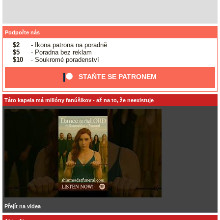
Podpořte nás
$2
- Ikona patrona na poradně
$5
- Poradna bez reklam
$10
- Soukromé poradenství
STAŇTE SE PATRONEM
Táto kapela má milióny fanúšikov - až na to, že neexistuje
Přejít na videa