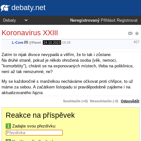
debaty.net
Neregistrovaný
Přihlásit
Registrovat
Koronavirus XXIII
#27
L-Core
@
Pavel
,
24.10.2023
19:28
Zatím to nijak divoce nevypadá a věřím, že to tak i zůstane.
Na druhé straně, pokud je někdo ohrožená osoba (věk, nemoci,
"komorbitity"), chránit se na exponovaných místech, třeba na poliklinice,
není až tak nerozumné, ne?
My se každoročně s manželkou necháváme očkovat proti chřipce, to už
máme za sebou. A začátkem listopadu si pravděpodobně zajdeme i na
aktualizovaného
fajzra
.
Souhlasím (+0)
Nesouhlasím (-0)
Odpovědět
Reakce na příspěvek
1
Zadajte svou přezdívku: