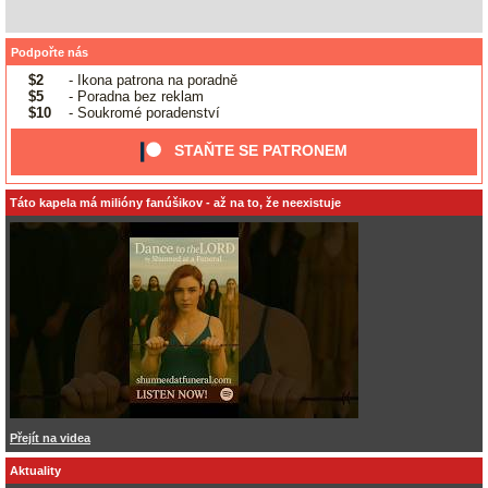
Podpořte nás
$2
- Ikona patrona na poradně
$5
- Poradna bez reklam
$10
- Soukromé poradenství
STAŇTE SE PATRONEM
Táto kapela má milióny fanúšikov - až na to, že neexistuje
Přejít na videa
Aktuality