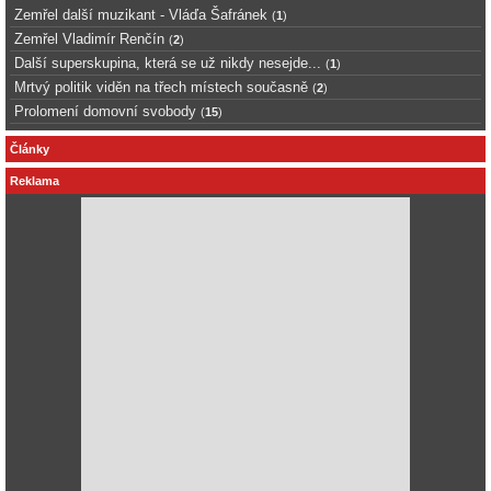
Zemřel další muzikant - Vláďa Šafránek
(
1
)
Zemřel Vladimír Renčín
(
2
)
Další superskupina, která se už nikdy nesejde...
(
1
)
Mrtvý politik viděn na třech místech současně
(
2
)
Prolomení domovní svobody
(
15
)
Články
Reklama