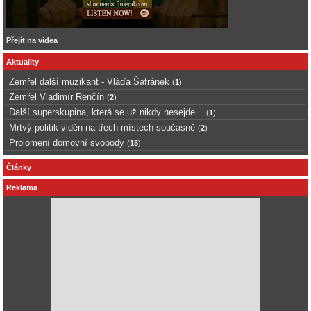
Přejít na videa
Aktuality
Zemřel další muzikant - Vláďa Šafránek
(
1
)
Zemřel Vladimír Renčín
(
2
)
Další superskupina, která se už nikdy nesejde...
(
1
)
Mrtvý politik viděn na třech místech současně
(
2
)
Prolomení domovní svobody
(
15
)
Články
Reklama