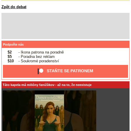
Zpět do debat
Podpořte nás
$2
- Ikona patrona na poradně
$5
- Poradna bez reklam
$10
- Soukromé poradenství
STAŇTE SE PATRONEM
Táto kapela má milióny fanúšikov - až na to, že neexistuje