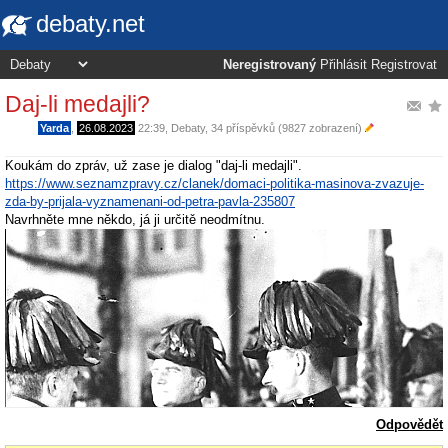
debaty.net
Neregistrovaný
Přihlásit
Registrovat
Daj-li medajli?
Yarda
,
26.08.2023
22:39
,
Debaty
, 34 příspěvků (9827 zobrazení)
Koukám do zpráv, už zase je dialog "daj-li medajli".
https://www.seznamzpravy.cz/clanek/domaci-politika-masinova-zvazuje-
zda-by-prijala-vyznamenani-od-petra-pavla-235807
Navrhněte mne někdo, já ji určitě neodmítnu.
Odpovědět