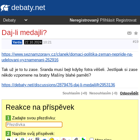
debaty.net
Neregistrovaný
Přihlásit
Registrovat
Daj-li medajli?
#19
Yarda
,
22.10.2024
10:21
https://www.seznamzpravy.cz/clanek/domaci-politika-zeman-neprijde-na-
udelovani-vyznamenani-262916
Tak už je to tu zase. Sranda musí bejt kdyby fotra věšeli. Jestlipak si zase
někdo vzpomene na bratry Mašíny blahé paměti?
https://debaty.net/discussions/2879476-daj-li-medajli#r2953136
Souhlasím (+0)
Nesouhlasím (-0)
Odpovědět
Reakce na příspěvek
1
Zadajte svou přezdívku:
2
Napište svůj příspěvek:
Mimo téma