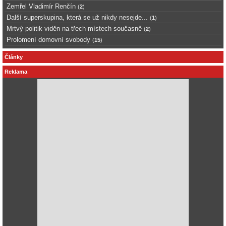
Zemřel Vladimír Renčín
(
2
)
Další superskupina, která se už nikdy nesejde...
(
1
)
Mrtvý politik viděn na třech místech současně
(
2
)
Prolomení domovní svobody
(
15
)
Články
Reklama