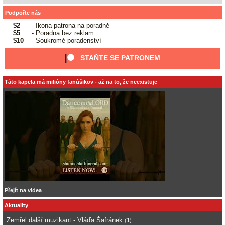
Podpořte nás
$2
- Ikona patrona na poradně
$5
- Poradna bez reklam
$10
- Soukromé poradenství
STAŇTE SE PATRONEM
Táto kapela má milióny fanúšikov - až na to, že neexistuje
Přejít na videa
Aktuality
Zemřel další muzikant - Vláďa Šafránek
(
1
)