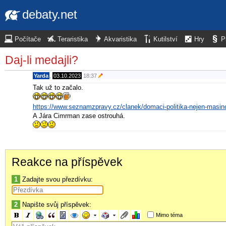
debaty.net
Počítače
Teraristika
Akvaristika
Kutilství
Hry
P
Daj-li medajli?
Yarda
,
03.10.2023
18:37
Tak už to začalo.
https://www.seznamzpravy.cz/clanek/domaci-politika-nejen-masin
A Jára Cimrman zase ostrouhá.
Reakce na příspěvek
1
Zadajte svou přezdívku:
2
Napište svůj příspěvek:
Mimo téma