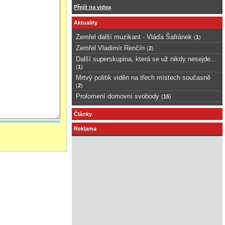
Přejít na videa
Aktuality
Zemřel další muzikant - Vláďa Šafránek
(
1
)
Zemřel Vladimír Renčín
(
2
)
Další superskupina, která se už nikdy nesejde...
(
1
)
Mrtvý politik viděn na třech místech současně
(
2
)
Prolomení domovní svobody
(
15
)
Články
Reklama