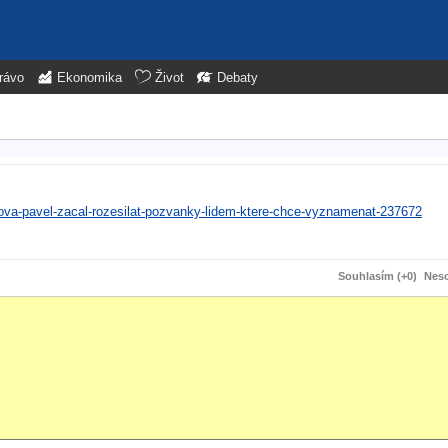
rávo
Ekonomika
Život
Debaty
ova-pavel-zacal-rozesilat-pozvanky-lidem-ktere-chce-vyznamenat-237672
Souhlasím (+0)
Neso