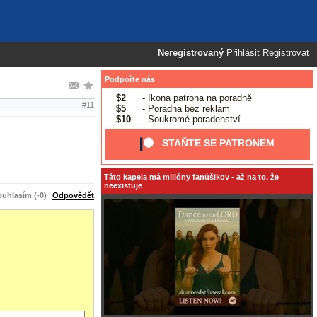
Neregistrovaný
Přihlásit
Registrovat
Podpořte nás
$2
- Ikona patrona na poradně
#11
$5
- Poradna bez reklam
$10
- Soukromé poradenství
STAŇTE SE PATRONEM
Táto kapela má milióny fanúšikov - až na to, že
neexistuje
uhlasím (-0)
Odpovědět