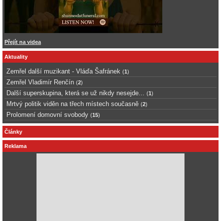
Přejít na videa
Aktuality
Zemřel další muzikant - Vláďa Šafránek
(
1
)
Zemřel Vladimír Renčín
(
2
)
Další superskupina, která se už nikdy nesejde...
(
1
)
Mrtvý politik viděn na třech místech současně
(
2
)
Prolomení domovní svobody
(
15
)
Články
Reklama