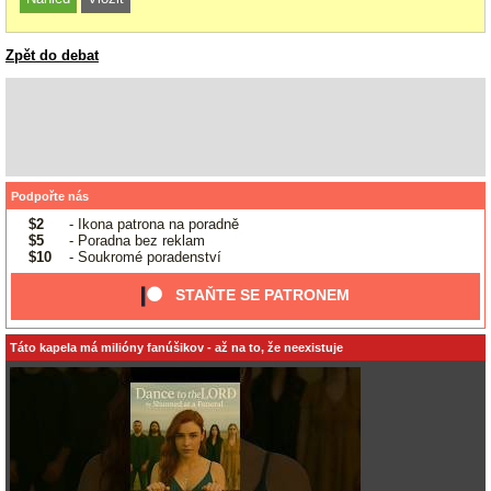
Zpět do debat
Podpořte nás
$2
- Ikona patrona na poradně
$5
- Poradna bez reklam
$10
- Soukromé poradenství
STAŇTE SE PATRONEM
Táto kapela má milióny fanúšikov - až na to, že neexistuje