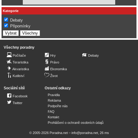
Kategorie
Debaty
Připomínky
Všechny poradny
Počítače
Hry
Debaty
Teraristika
Právo
Akvaristika
Ekonomika
Kutilství
Život
Sociální sítě
Ostatní odkazy
Pravidla
Facebook
Reklama
Twitter
Podpořte nás
FAQ
Kontakt
Prohlášení o ochraně osobních údajů
© 2005-2026 Poradna.net –
info@poradna.net
,
26 ms