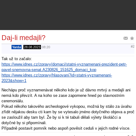
Daj-li medajli?
#2
Yarda
,
28.08.2023
08:20
Tak už to začalo:
https://www.idnes.cz/zpravy/domaci/statni-vyznamenani-prezident-petr-
pavel-snemovna-senat.A230826_151625_domaci_kop
https://www.idnes.cz/zpravy/hlasovani?id=statni-vyznamenani-
2023&show=1
Nechápu proč vyznamenávat někoho kdo je už dávno mrtvý a medajli ani
nemá kdo převzít. A na koho se zase zapomene hned po slavnostním
ceremoniálu.
Pokud někoho takového archeologové vykopou, možná by stálo za úvahu
zřídit nějakou desku cti kam by se vytesalo jméno dotyčného objeva a proč
se zasloužil aby tam byl. Že by si k té tabuli dělali výlety školáčci a
dotyčné by si připomínali.
Případně postavit pomník nebo aspoň pověsit ceduli v jejich rodné vísce.
https://goo.gl/maps/s8tHZgL8ck2Ju1Cw7