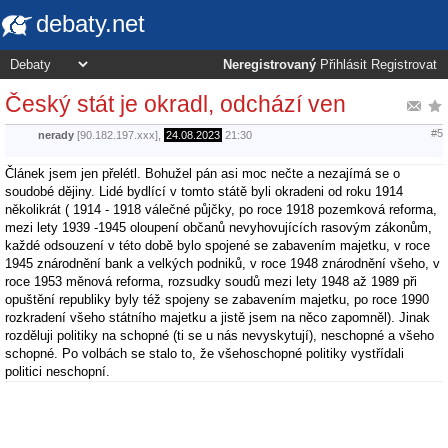
debaty.net
Neregistrovaný
Přihlásit
Registrovat
Český stát je okradl, odchází ven
#5
nerady
[90.182.197.xxx],
24.08.2023
21:30
Článek jsem jen přelétl. Bohužel pán asi moc nečte a nezajímá se o
soudobé dějiny. Lidé bydlící v tomto státě byli okradeni od roku 1914
několikrát ( 1914 - 1918 válečné půjčky, po roce 1918 pozemková reforma,
mezi lety 1939 -1945 oloupení občanů nevyhovujících rasovým zákonům,
každé odsouzení v této době bylo spojené se zabavením majetku, v roce
1945 znárodnění bank a velkých podniků, v roce 1948 znárodnění všeho, v
roce 1953 měnová reforma, rozsudky soudů mezi lety 1948 až 1989 při
opuštění republiky byly též spojeny se zabavením majetku, po roce 1990
rozkradení všeho státního majetku a jistě jsem na něco zapomněl). Jinak
rozděluji politiky na schopné (ti se u nás nevyskytují), neschopné a všeho
schopné. Po volbách se stalo to, že všehoschopné politiky vystřídali
politici neschopní.