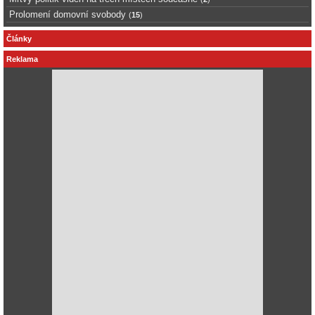
Prolomení domovní svobody
(
15
)
Články
Reklama