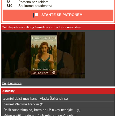
$5
- Poradna bez reklam
$10
- Soukromé poradenství
STAŇTE SE PATRONEM
Táto kapela má milióny fanúšikov - až na to, že neexistuje
Přejít na videa
Aktuality
Zemřel další muzikant - Vláďa Šafránek
(
1
)
Zemřel Vladimír Renčín
(
2
)
Další superskupina, která se už nikdy nesejde...
(
1
)
Mrtvý politik viděn na třech místech současně
(
2
)