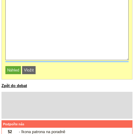
Zpět do debat
Podpořte nás
$2
- Ikona patrona na poradně