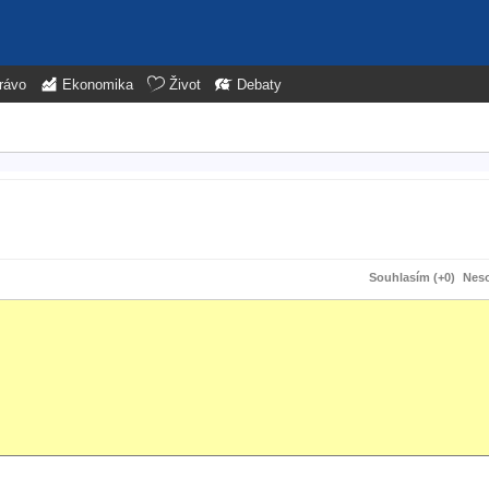
rávo
Ekonomika
Život
Debaty
Souhlasím (+0)
Neso