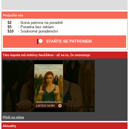
Podpořte nás
$2
- Ikona patrona na poradně
$5
- Poradna bez reklam
$10
- Soukromé poradenství
STAŇTE SE PATRONEM
Táto kapela má milióny fanúšikov - až na to, že neexistuje
Přejít na videa
Aktuality