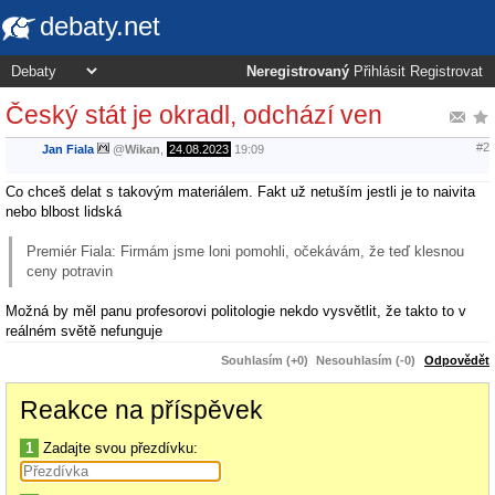
debaty.net
Neregistrovaný
Přihlásit
Registrovat
Český stát je okradl, odchází ven
#2
Jan Fiala
@
Wikan
,
24.08.2023
19:09
Co chceš delat s takovým materiálem. Fakt už netuším jestli je to naivita
nebo blbost lidská
Premiér Fiala: Firmám jsme loni pomohli, očekávám, že teď klesnou
ceny potravin
Možná by měl panu profesorovi politologie nekdo vysvětlit, že takto to v
reálném světě nefunguje
Souhlasím (+0)
Nesouhlasím (-0)
Odpovědět
Reakce na příspěvek
1
Zadajte svou přezdívku: