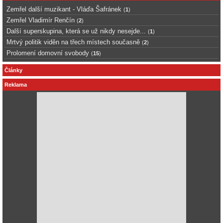
Zemřel další muzikant - Vláďa Šafránek
(
1
)
Zemřel Vladimír Renčín
(
2
)
Další superskupina, která se už nikdy nesejde...
(
1
)
Mrtvý politik viděn na třech místech současně
(
2
)
Prolomení domovní svobody
(
15
)
Články
Reklama