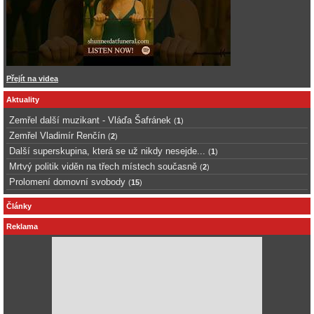
Přejít na videa
Aktuality
Zemřel další muzikant - Vláďa Šafránek
(
1
)
Zemřel Vladimír Renčín
(
2
)
Další superskupina, která se už nikdy nesejde...
(
1
)
Mrtvý politik viděn na třech místech současně
(
2
)
Prolomení domovní svobody
(
15
)
Články
Reklama