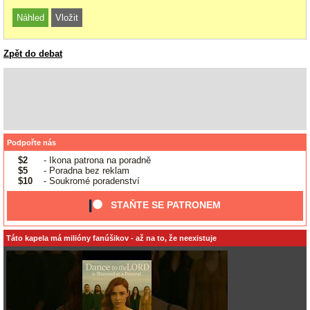
Zpět do debat
Podpořte nás
$2
- Ikona patrona na poradně
$5
- Poradna bez reklam
$10
- Soukromé poradenství
STAŇTE SE PATRONEM
Táto kapela má milióny fanúšikov - až na to, že neexistuje