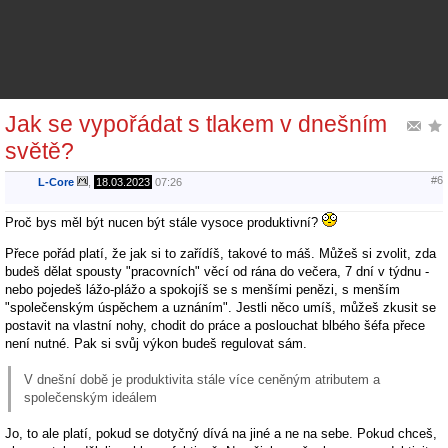
Jak se vypořádat s tlakem v dnešním
světě?
#6
L-Core
,
18.03.2023
07:26
Proč bys měl být nucen být stále vysoce produktivní?
Přece pořád platí, že jak si to zařídíš, takové to máš. Můžeš si zvolit, zda
budeš dělat spousty "pracovních" věcí od rána do večera, 7 dní v týdnu -
nebo pojedeš lážo-plážo a spokojíš se s menšími penězi, s menším
"společenským úspěchem a uznáním". Jestli něco umíš, můžeš zkusit se
postavit na vlastní nohy, chodit do práce a poslouchat blbého šéfa přece
není nutné. Pak si svůj výkon budeš regulovat sám.
V dnešní době je produktivita stále více ceněným atributem a
společenským ideálem
Jo, to ale platí, pokud se dotyčný dívá na jiné a ne na sebe. Pokud chceš,