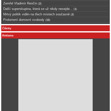
Zemřel Vladimír Renčín
(
2
)
Další superskupina, která se už nikdy nesejde...
(
1
)
Mrtvý politik viděn na třech místech současně
(
2
)
Prolomení domovní svobody
(
15
)
Články
Reklama