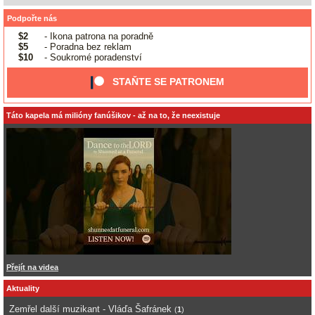
Podpořte nás
$2
- Ikona patrona na poradně
$5
- Poradna bez reklam
$10
- Soukromé poradenství
STAŇTE SE PATRONEM
Táto kapela má milióny fanúšikov - až na to, že neexistuje
Přejít na videa
Aktuality
Zemřel další muzikant - Vláďa Šafránek
(
1
)