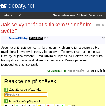
debaty.net
Neregistrovaný
Přihlásit
Registrovat
Jak se vypořádat s tlakem v dnešním
světě?
#2
Dwane Dibbley
,
18.03.2023
00:21
Jsou nuceni? Spis se nechaji byt nuceni. Problem je jen a pouze ve tve
mysli, jaka je tva mysl, takovy je tvuj svet. To cemu rikas tlak je jen tva
iluze, ty jsi jeho stvoritel. Produktivita ci uspech jsou taktez jen konstrukty
tve mysli zalozene na dualnim vnimani sveta. Reseni je celkem
jednoduche, staci se zabit.
Souhlasím (+1)
Nesouhlasím (-0)
Odpovědět
Reakce na příspěvek
1
Zadajte svou přezdívku:
2
Napište svůj příspěvek: