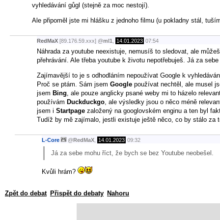
vyhledávání gůgl (stejně za moc nestojí).
Ale připoměl jste mi hlášku z jednoho filmu (u pokladny stál, tuš
RedMaX
[89.176.59.xxx]
@
ml1
,
14.01.2023
07:54
Náhrada za youtube neexistuje, nemusíš to sledovat, ale můžeš 
přehrávání. Ale třeba youtube k životu nepotřebuješ. Já za seb
Zajímavější to je s odhodláním nepoužívat Google k vyhledáván
Proč se ptám. Sám jsem
Google
používat nechtěl, ale musel j
jsem
Bing
, ale pouze anglicky psané weby mi to házelo relevan
používám
Duckduckgo
, ale výsledky jsou o něco méně relevan
jsem i
Startpage
založený na googlovském enginu a ten byl fakt
Tudíž by mě zajímalo, jestli existuje ještě něco, co by stálo za 
L-Core
@
RedMaX
,
14.01.2023
09:32
Já za sebe mohu říct, že bych se bez Youtube neobešel.
Kvůli hrám?
Zpět do debat
Přispět do debaty
Nahoru