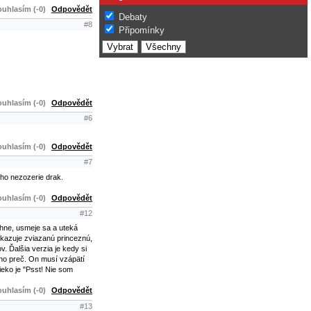
uhlasím (-0)
Odpovědět
Debaty
#8
Připomínky
uhlasím (-0)
Odpovědět
#6
uhlasím (-0)
Odpovědět
#7
 ho nezozerie drak.
uhlasím (-0)
Odpovědět
#12
chne, usmeje sa a uteká
 Ukazuje zviazanú princeznú,
v. Ďalšia verzia je kedy si
 ho preč. On musí vzápätí
ieko je "Psst! Nie som
uhlasím (-0)
Odpovědět
#13