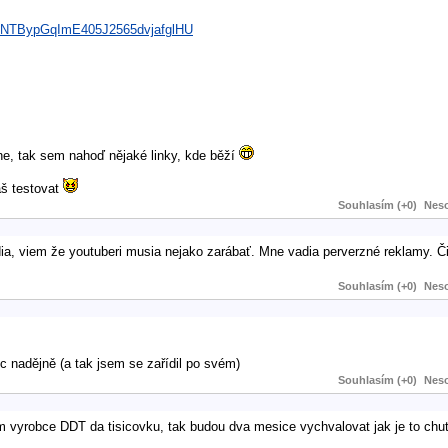
XNTBypGqImE405J2565dvjafglHU
 ne, tak sem nahoď nějaké linky, kde běží
áš testovat
Souhlasím (+0)
Neso
a, viem že youtuberi musia nejako zarábať. Mne vadia perverzné reklamy. Či
Souhlasím (+0)
Neso
c nadějně (a tak jsem se zařídil po svém)
Souhlasím (+0)
Neso
im vyrobce DDT da tisicovku, tak budou dva mesice vychvalovat jak je to chu