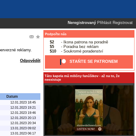
Neregistrovaný
Přihlásit
Registrovat
Podpořte nás
$2
- Ikona patrona na poradně
$5
- Poradna bez reklam
perverzné reklamy.
$10
- Soukromé poradenství
Odpovědět
STAŇTE SE PATRONEM
Táto kapela má milióny fanúšikov - až na to, že
neexistuje
Datum
12.01.2023 18:45
12.01.2023 19:21
12.01.2023 19:46
12.01.2023 20:13
12.01.2023 20:34
13.01.2023 09:02
13.01.2023 06:17