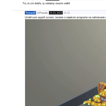
Tvl, to zní dobře, ty reklamy musím vidět!
TomasD
@
Prasak
,
15.01.2023
15:15
Urobil som aspoň screen, neviete o nejakom programe na nahrávanie