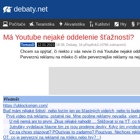
debaty.net
Počítače
Teraristika
Akvaristika
Kutilství
Hry
P
Má Youtube nejaké oddelenie šťažností?
TomasD
,
12.01.2023
18:38
,
Debaty
, 16 příspěvků (4786 zobrazení)
Chcem sa opýtať, či niekto z vás nevie či má Youtube nejaké odd
Perverznú reklamu na mlieko či ešte perverznejšie reklamy na nej
Předmět
https://ublockorigin.com/
Buď mám nějaké štěstí, nebo lozím jen po šťastných videích, nebo to bu
Prvé video má reklamu, ostatné nie. Mne osobne reklamy nevadia, viem 
U mě nemá ani to první. Zkus nějaké nahodit ... Stěžovat si na YT, co 
Jutrubky vydelavaj hlavne tim ze jsou prodejne devky. Kdyz jim vyrob
Co sa chces stazovat? POuzivas to zadarmo? Pouzivas. Nechces rekla
OT: co je perverzní na reklamě na mléko nebo hry? ::)