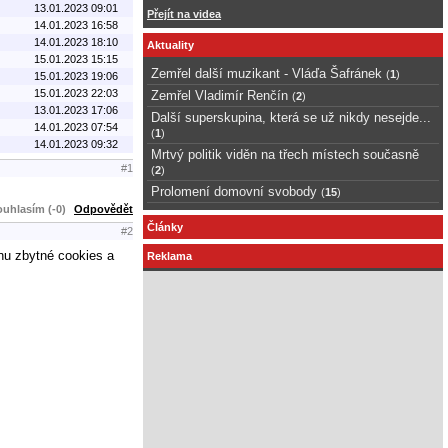
13.01.2023 09:01
Přejít na videa
14.01.2023 16:58
14.01.2023 18:10
Aktuality
15.01.2023 15:15
Zemřel další muzikant - Vláďa Šafránek
(
1
)
15.01.2023 19:06
15.01.2023 22:03
Zemřel Vladimír Renčín
(
2
)
13.01.2023 17:06
Další superskupina, která se už nikdy nesejde...
14.01.2023 07:54
(
1
)
14.01.2023 09:32
Mrtvý politik viděn na třech místech současně
#1
(
2
)
Prolomení domovní svobody
(
15
)
uhlasím (-0)
Odpovědět
Články
#2
nu zbytné cookies a
Reklama