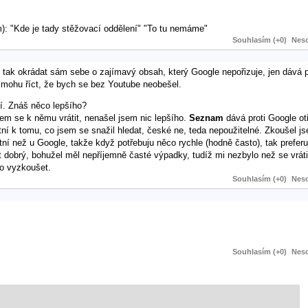
ím): "Kde je tady stěžovací oddělení" "To tu nemáme"
Souhlasím (+0)
Neso
tak okrádat sám sebe o zajímavý obsah, který Google nepořizuje, jen dává p
e mohu říct, že bych se bez Youtube neobešel.
í. Znáš něco lepšího?
sem se k němu vrátit, nenašel jsem nic lepšího.
Seznam
dává proti Google ot
tní k tomu, co jsem se snažil hledat, české ne, teda nepoužitelné. Zkoušel 
tní než u Google, takže když potřebuju něco rychle (hodně často), tak prefer
 dobrý, bohužel měl nepříjemně časté výpadky, tudíž mi nezbylo než se vráti
to vyzkoušet.
Souhlasím (+0)
Neso
Souhlasím (+0)
Neso