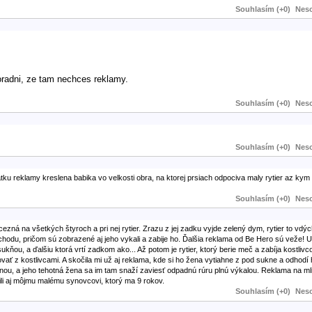
Souhlasím (+0)
Neso
oradni, ze tam nechces reklamy.
Souhlasím (+0)
Neso
Souhlasím (+0)
Neso
atku reklamy kreslena babika vo velkosti obra, na ktorej prsiach odpociva maly rytier az kym
Souhlasím (+0)
Neso
ezná na všetkých štyroch a pri nej rytier. Zrazu z jej zadku vyjde zelený dym, rytier to vdý
záchodu, pričom sú zobrazené aj jeho vykali a zabije ho. Ďalšia reklama od Be Hero sú veže!
ňou, a ďalšiu ktorá vrtí zadkom ako... Až potom je rytier, ktorý berie meč a zabíja kostlivco
ovať z kostlivcami. A skočila mi už aj reklama, kde si ho žena vytiahne z pod sukne a odhodí
ženou, a jeho tehotná žena sa im tam snaží zaviesť odpadnú rúru plnú výkalou. Reklama na ml
čili aj môjmu malému synovcovi, ktorý ma 9 rokov.
Souhlasím (+0)
Neso