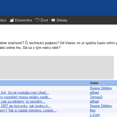
rávo
Ekonomika
Život
Debaty
elnie sťažností? Či technickú podporu? Od Vianoc mi yt spúšťa často veľmi 
akú online hru. Dá sa s tým niečo robiť?
Autor
Dwane Dibbley
de tím, že na youtube.com chod…
gilhad
že youtuberi musia nejako zaráb…
TomasD
ti cpe za reklamy, to nevidím…
gilhad
ce DDT da tisicovku, tak budou d…
Dwane Dibbley
my? Tak si zaplat clenstvo. Logick…
fleg
L-Core