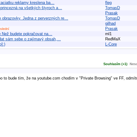
 zaciatku reklamy kreslena ba…
fleg
 princezná na všetkých štyroch a…
TomasD
Prasak
e obrazovky. Jedna z perverzných re…
TomasD
gilhad
Prasak
slední
le Než budete pokračovat na…
ml1
rádat sám sebe o zajímavý obsah,…
RedMaX
]:)
L-Core
Souhlasím (+1)
Neso
bo to bude tím, že na youtube.com chodím v "Private Browsing" ve FF, odmít