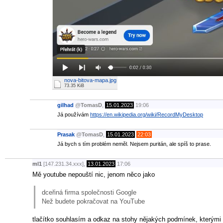
nova-bitova-mapa.jpg
73.35 KiB
gilhad
@
TomasD
,
15.01.2023
19:06
Já používám
https://en.wikipedia.org/wiki/RecordMyDesktop
Prasak
@
TomasD
,
15.01.2023
22:03
Já bych s tím problém neměl. Nejsem puritán, ale spíš to prase.
ml1
[147.231.34.xxx],
13.01.2023
17:06
Mě youtube nepouští nic, jenom něco jako
dceřiná firma společnosti Google
Než budete pokračovat na YouTube
tlačítko souhlasím a odkaz na stohy nějakých podmínek, kterými 