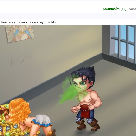
Souhlasím (+2)
Neso
 obrazovky.
Jedna z perverzných reklám: