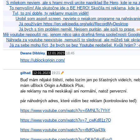
S mliekom neviem, ale s hrami mysli urcite napriklad Be Hero, kde je na
To nemyslím! Ale skutočne ide o BE HERO! Skočila mi reklama, kde je
Tvl, to zní dobře, ty reklamy musím vidět!
Urobil som aspoň screen, neviete o nejakom programe na nahrávani
Já používám https://en.wikipedia.org/wiki/RecordMyDesktop
Já bych s tím problém neměl. Nejsem puritán, ale spíš to prase.
po
Mě youtube nepouští nic, jenom něco jako dceřiná firma společnosti Goog
Náhrada za youtube neexistuje, nemusíš to sledovat, ale můžeš tak ok
Já za sebe mohu říct, že bych se bez Youtube neobešel. Kvůli hrám? :-p
Dwane Dibbley
,
12.01.2023
18:45
https://ublockorigin.com/
gilhad
,
12.01.2023
19:21
Buď mám nějaké štěstí, nebo lozím jen po šťastných videích, ne
mám uBlock Origin a Adblock Plus,
ale reklamy na mě neskákají ani normální, natož perverzní.
pár náhodných adres, které vidím bez reklam (kontrolováno teď):
https://www.youtube.com/watch?v=i5MNLTc7YhY
https://www.youtube.com/watch?v=7_cwKd81z7Q
https://www.youtube.com/watch?v=r8dfQja43Ik
https://www.youtube.com/watch?v=QKAQAxiEvy0