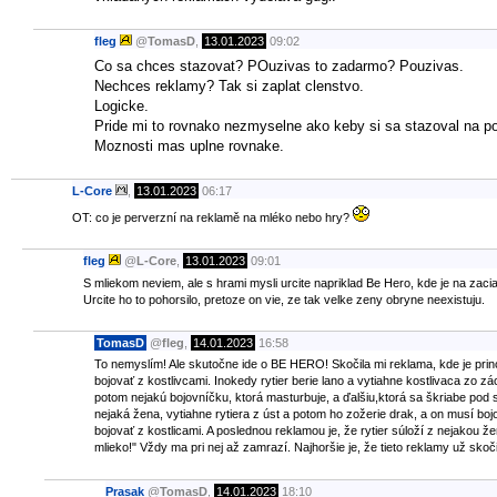
fleg
@
TomasD
,
13.01.2023
09:02
Co sa chces stazovat? POuzivas to zadarmo? Pouzivas.
Nechces reklamy? Tak si zaplat clenstvo.
Logicke.
Pride mi to rovnako nezmyselne ako keby si sa stazoval na p
Moznosti mas uplne rovnake.
L-Core
,
13.01.2023
06:17
OT: co je perverzní na reklamě na mléko nebo hry?
fleg
@
L-Core
,
13.01.2023
09:01
S mliekom neviem, ale s hrami mysli urcite napriklad Be Hero, kde je na zaci
Urcite ho to pohorsilo, pretoze on vie, ze tak velke zeny obryne neexistuju.
TomasD
@
fleg
,
14.01.2023
16:58
To nemyslím! Ale skutočne ide o BE HERO! Skočila mi reklama, kde je princ
bojovať z kostlivcami. Inokedy rytier berie lano a vytiahne kostlivaca zo 
potom nejakú bojovníčku, ktorá masturbuje, a ďalšiu,ktorá sa škriabe pod suk
nejaká žena, vytiahne rytiera z úst a potom ho zožerie drak, a on musí boj
bojovať z kostlicami. A poslednou reklamou je, že rytier súloží z nejakou 
mlieko!" Vždy ma pri nej až zamrazí. Najhoršie je, že tieto reklamy už sko
Prasak
@
TomasD
,
14.01.2023
18:10