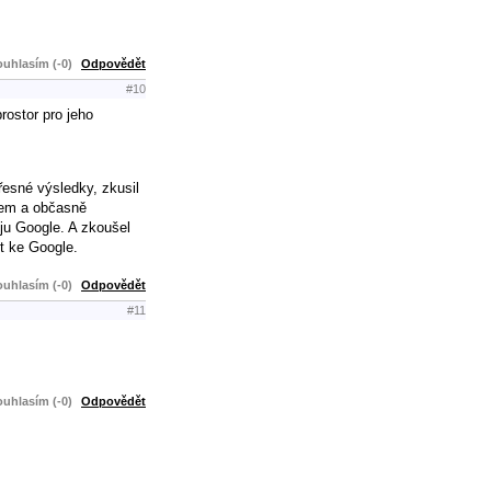
uhlasím (-0)
Odpovědět
#10
rostor pro jeho
řesné výsledky, zkusil
jsem a občasně
uju Google. A zkoušel
t ke Google.
uhlasím (-0)
Odpovědět
#11
uhlasím (-0)
Odpovědět