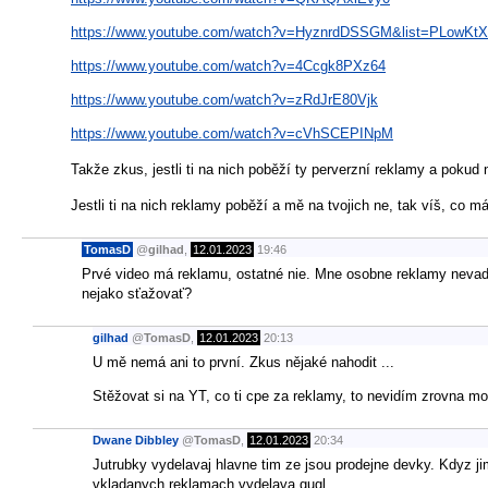
https://www.youtube.com/watch?v=HyznrdDSSGM&list=PLowKt
https://www.youtube.com/watch?v=4Ccgk8PXz64
https://www.youtube.com/watch?v=zRdJrE80Vjk
https://www.youtube.com/watch?v=cVhSCEPINpM
Takže zkus, jestli ti na nich poběží ty perverzní reklamy a pokud
Jestli ti na nich reklamy poběží a mě na tvojich ne, tak víš, co m
TomasD
@
gilhad
,
12.01.2023
19:46
Prvé video má reklamu, ostatné nie. Mne osobne reklamy nevadi
nejako sťažovať?
gilhad
@
TomasD
,
12.01.2023
20:13
U mě nemá ani to první. Zkus nějaké nahodit ...
Stěžovat si na YT, co ti cpe za reklamy, to nevidím zrovna mo
Dwane Dibbley
@
TomasD
,
12.01.2023
20:34
Jutrubky vydelavaj hlavne tim ze jsou prodejne devky. Kdyz j
vkladanych reklamach vydelava gugl.