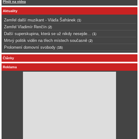
Přejít na videa
Aktuality
Zemřel další muzikant - Vláďa Šafránek
(
1
)
Zemřel Vladimír Renčín
(
2
)
Další superskupina, která se už nikdy nesejde...
(
1
)
Mrtvý politik viděn na třech místech současně
(
2
)
Prolomení domovní svobody
(
15
)
Články
Reklama