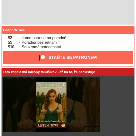
Podpořte nás
$2
- Ikona patrona na poradně
$5
- Poradna bez reklam
$10
- Soukromé poradenství
STAŇTE SE PATRONEM
Táto kapela má milióny fanúšikov - až na to, že neexistuje