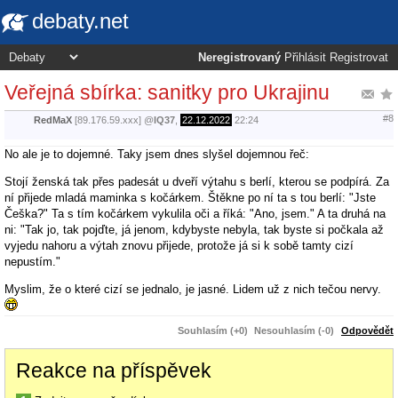
debaty.net
Neregistrovaný
Přihlásit
Registrovat
Veřejná sbírka: sanitky pro Ukrajinu
#8
RedMaX
[89.176.59.xxx]
@
IQ37
,
22.12.2022
22:24
No ale je to dojemné. Taky jsem dnes slyšel dojemnou řeč:
Stojí ženská tak přes padesát u dveří výtahu s berlí, kterou se podpírá. Za
ní přijede mladá maminka s kočárkem. Štěkne po ní ta s tou berlí: "Jste
Češka?" Ta s tím kočárkem vykulila oči a říká: "Ano, jsem." A ta druhá na
ni: "Tak jo, tak pojďte, já jenom, kdybyste nebyla, tak byste si počkala až
vyjedu nahoru a výtah znovu přijede, protože já si k sobě tamty cizí
nepustím."
Myslim, že o které cizí se jednalo, je jasné. Lidem už z nich tečou nervy.
Souhlasím (+0)
Nesouhlasím (-0)
Odpovědět
Reakce na příspěvek