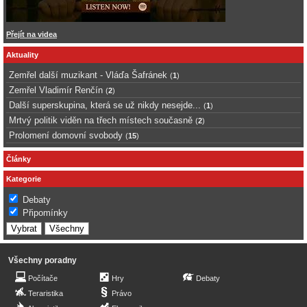
Přejít na videa
Aktuality
Zemřel další muzikant - Vláďa Šafránek
(
1
)
Zemřel Vladimír Renčín
(
2
)
Další superskupina, která se už nikdy nesejde...
(
1
)
Mrtvý politik viděn na třech místech současně
(
2
)
Prolomení domovní svobody
(
15
)
Články
Kategorie
Debaty
Připomínky
Všechny poradny
Počítače
Hry
Debaty
Teraristika
Právo