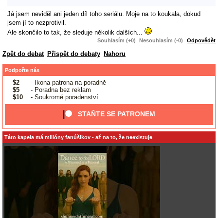
Já jsem neviděl ani jeden díl toho seriálu. Moje na to koukala, dokud
jsem jí to nezprotivil.
Ale skončilo to tak, že sleduje několik dalších...
Souhlasím (+0)
Nesouhlasím (-0)
Odpovědět
Zpět do debat
Přispět do debaty
Nahoru
Podpořte nás
$2
- Ikona patrona na poradně
$5
- Poradna bez reklam
$10
- Soukromé poradenství
STAŇTE SE PATRONEM
Táto kapela má milióny fanúšikov - až na to, že neexistuje