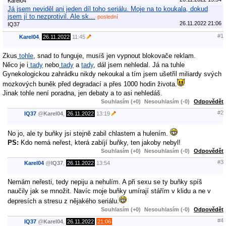
Karel04
Já jsem neviděl ani jeden díl toho seriálu. Moje na to koukala, dokud
jsem jí to nezprotivil. Ale sk…
poslední
26.11.2022 21:06
IQ37
#1
Karel04
,
26.11.2022
11:45
Zkus
tohle
, snad to funguje, musíš jen vypnout blokovače reklam.
Něco je i
tady
nebo
tady
a
tady
, dál jsem nehledal. Já na tuhle
Gynekologickou zahrádku nikdy nekoukal a tím jsem ušetřil miliardy svých
mozkových buněk před degradací a přes 1000 hodin života.
Jinak tohle není poradna, jen debaty a to asi nehledáš.
Souhlasím (+0)
Nesouhlasím (-0)
Odpovědět
#2
IQ37
@
Karel04
,
26.11.2022
13:19
No jo, ale ty buňky jsi stejně zabil chlastem a hulením.
PS:
Kdo nemá neřest, která zabíjí buňky, ten jakoby nebyl!
Souhlasím (+0)
Nesouhlasím (-0)
Odpovědět
#3
Karel04
@
IQ37
,
26.11.2022
13:54
Nemám neřesti, tedy nepiju a nehulím. A při sexu se ty buňky spíš
naučily jak se množit. Navíc moje buňky umírají stářím v klidu a ne v
depresích a stresu z nějakého seriálu.
Souhlasím (+0)
Nesouhlasím (-0)
Odpovědět
#4
IQ37
@
Karel04
,
26.11.2022
21:06