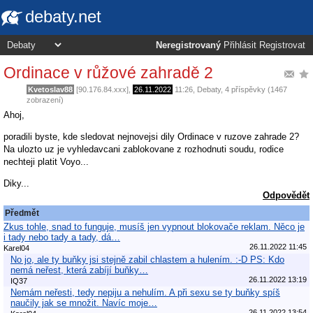
debaty.net
Neregistrovaný
Přihlásit
Registrovat
Ordinace v růžové zahradě 2
Kvetoslav88
[90.176.84.xxx],
26.11.2022
11:26
,
Debaty
, 4 příspěvky (1467
zobrazení)
Ahoj,
poradili byste, kde sledovat nejnovejsi dily Ordinace v ruzove zahrade 2?
Na ulozto uz je vyhledavcani zablokovane z rozhodnuti soudu, rodice
nechteji platit Voyo...
Diky...
Odpovědět
Předmět
Zkus tohle, snad to funguje, musíš jen vypnout blokovače reklam. Něco je
i tady nebo tady a tady, dá…
26.11.2022 11:45
Karel04
No jo, ale ty buňky jsi stejně zabil chlastem a hulením. :-D PS: Kdo
nemá neřest, která zabíjí buňky…
26.11.2022 13:19
IQ37
Nemám neřesti, tedy nepiju a nehulím. A při sexu se ty buňky spíš
naučily jak se množit. Navíc moje…
26.11.2022 13:54