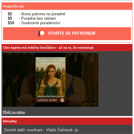
Podpořte nás
$2
- Ikona patrona na poradně
$5
- Poradna bez reklam
$10
- Soukromé poradenství
STAŇTE SE PATRONEM
Táto kapela má milióny fanúšikov - až na to, že neexistuje
Přejít na videa
Aktuality
Zemřel další muzikant - Vláďa Šafránek
(
1
)