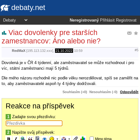
debaty.net
Neregistrovaný
Přihlásit
Registrovat
Viac dovolenky pre starších
zamestnancov: Áno alebo nie?
#5
RedMaX
[195.113.132.xxx],
21.10.2022
10:59
Dovolená je v ČR 4 týdenní, ale zaměstnavatel se může rozhodnout i pro
víc, státní zaměstnanci mají 5 týdnů.
Dle mého názoru rozhodně nic podle věku nerozdělovat, spíš se zaměřit na
to, aby zaměstnavatelé aspoň ty 4 týdny dodržovali.
Souhlasím (+0)
Nesouhlasím (-0)
Odpovědět
Reakce na příspěvek
1
Zadajte svou přezdívku:
2
Napište svůj příspěvek:
Mimo téma