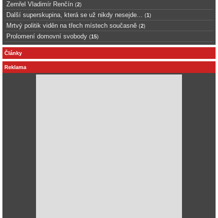
Zemřel Vladimír Renčín
(
2
)
Další superskupina, která se už nikdy nesejde...
(
1
)
Mrtvý politik viděn na třech místech současně
(
2
)
Prolomení domovní svobody
(
15
)
Články
Reklama