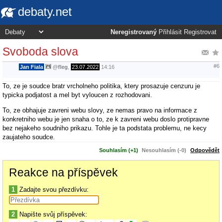
debaty.net
Neregistrovaný
Přihlásit
Registrovat
Svoboda slova
#6
Jan Fiala
@
fleg
,
23.07.2022
14:16
To, ze je soudce bratr vrcholneho politika, ktery prosazuje cenzuru je
typicka podjatost a mel byt vyloucen z rozhodovani.
To, ze obhajuje zavreni webu slovy, ze nemas pravo na informace z
konkretniho webu je jen snaha o to, ze k zavreni webu doslo protipravne
bez nejakeho soudniho prikazu. Tohle je ta podstata problemu, ne kecy
zaujateho soudce.
Souhlasím (+1)
Nesouhlasím (-0)
Odpovědět
Reakce na příspěvek
1
Zadajte svou přezdívku:
2
Napište svůj příspěvek: