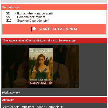
Podpořte nás
$2
- Ikona patrona na poradně
$5
- Poradna bez reklam
$10
- Soukromé poradenství
STAŇTE SE PATRONEM
Táto kapela má milióny fanúšikov - až na to, že neexistuje
Přejít na videa
Aktuality
Zemřel další muzikant - Vláďa Šafránek
(
1
)