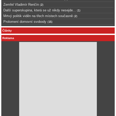
Zemřel Vladimír Renčín
(
2
)
Další superskupina, která se už nikdy nesejde...
(
1
)
Mrtvý politik viděn na třech místech současně
(
2
)
Prolomení domovní svobody
(
15
)
Články
Reklama