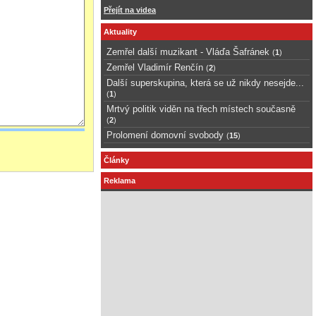
Přejít na videa
Aktuality
Zemřel další muzikant - Vláďa Šafránek
(
1
)
Zemřel Vladimír Renčín
(
2
)
Další superskupina, která se už nikdy nesejde...
(
1
)
Mrtvý politik viděn na třech místech současně
(
2
)
Prolomení domovní svobody
(
15
)
Články
Reklama