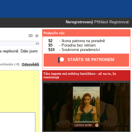
Neregistrovaný
Přihlásit
Registrovat
Podpořte nás
$2
- Ikona patrona na poradně
#9
$5
- Poradna bez reklam
$10
- Soukromé poradenství
ala nepřesně. Dále jsem
STAŇTE SE PATRONEM
uhlasím (-0)
Odpovědět
Táto kapela má milióny fanúšikov - až na to, že
neexistuje