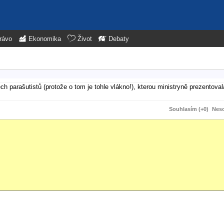
rávo
Ekonomika
Život
Debaty
ěch parašutistů (protože o tom je tohle vlákno!), kterou ministryně prezentov
Souhlasím (+0)
Neso