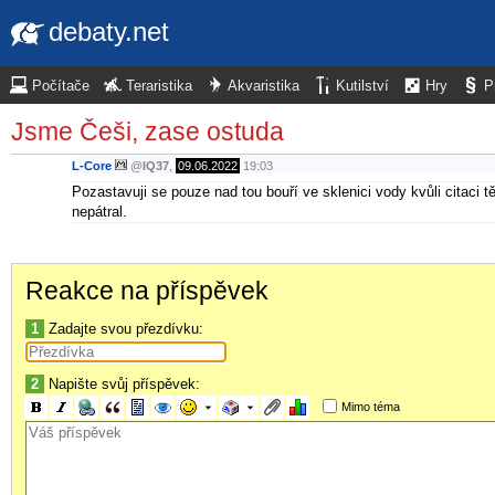
debaty.net
Počítače
Teraristika
Akvaristika
Kutilství
Hry
P
Jsme Češi, zase ostuda
L-Core
@
IQ37
,
09.06.2022
19:03
Pozastavuji se pouze nad tou bouří ve sklenici vody kvůli citaci t
nepátral.
Reakce na příspěvek
1
Zadajte svou přezdívku:
2
Napište svůj příspěvek:
Mimo téma