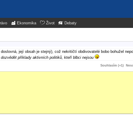
rávo
Ekonomika
Život
Debaty
doslovná, její obsah je stejný), což nekritičtí obdivovatelé bobo bohužel nep
ozvědět příklady aktivních politiků, kteří blbci nejsou
Souhlasím (+1)
Neso