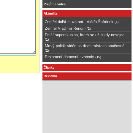
Přejít na videa
Aktuality
Zemřel další muzikant - Vláďa Šafránek
(
1
)
Zemřel Vladimír Renčín
(
2
)
Další superskupina, která se už nikdy nesejde...
(
1
)
Mrtvý politik viděn na třech místech současně
(
2
)
Prolomení domovní svobody
(
15
)
Články
Reklama