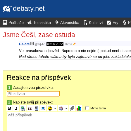
debaty.net
Počítače
Teraristika
Akvaristika
Kutilství
Hry
P
Jsme Češi, zase ostuda
L-Core
@
IQ37
,
09.06.2022
16:34
Viz prasakova odpověď. Naprosto o nic nejde (i pokud není citace 
Nad rámec tohoto vlákna by bylo zajímavé se od jeho zakladatele d
Reakce na příspěvek
1
Zadajte svou přezdívku:
2
Napište svůj příspěvek:
Mimo téma