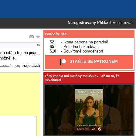
Neregistrovaný
Přihlásit
Registrovat
Podpořte nás
$2
- Ikona patrona na poradně
#4
$5
- Poradna bez reklam
$10
- Soukromé poradenství
ku citátu trochu jinam,
možné je.
STAŇTE SE PATRONEM
uhlasím (-0)
Odpovědět
Táto kapela má milióny fanúšikov - až na to, že
neexistuje