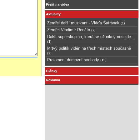
Přejít na videa
Aktuality
Zemřel další muzikant - Vláďa Šafránek
(
1
)
Zemřel Vladimír Renčín
(
2
)
Další superskupina, která se už nikdy nesejde...
(
1
)
Mrtvý politik viděn na třech místech současně
(
2
)
Prolomení domovní svobody
(
15
)
Články
Reklama