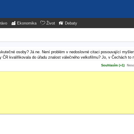
rávo
Ekonomika
Život
Debaty
t skutečné osoby? Já ne. Není problém v nedoslovné citaci posouvající myšlen
y ČR kvalifikovala do úřadu znalost válečného velkofilmu? Jo, v Čechách to 
Souhlasím (+1)
Neso