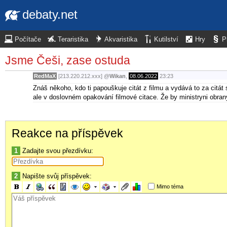
debaty.net
Počítače
Teraristika
Akvaristika
Kutilství
Hry
P
Jsme Češi, zase ostuda
RedMaX
[213.220.212.xxx]
@
Wikan
,
08.06.2022
23:23
Znáš někoho, kdo ti papouškuje citát z filmu a vydává to za citá
ale v doslovném opakování filmové citace. Že by ministryni obran
Reakce na příspěvek
1
Zadajte svou přezdívku:
2
Napište svůj příspěvek:
Mimo téma