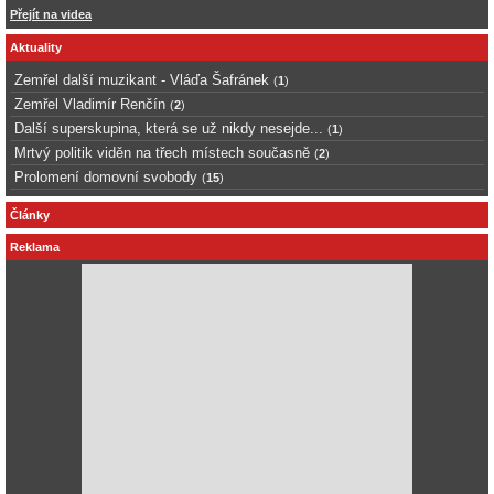
Přejít na videa
Aktuality
Zemřel další muzikant - Vláďa Šafránek
(
1
)
Zemřel Vladimír Renčín
(
2
)
Další superskupina, která se už nikdy nesejde...
(
1
)
Mrtvý politik viděn na třech místech současně
(
2
)
Prolomení domovní svobody
(
15
)
Články
Reklama