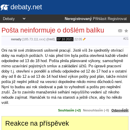
debaty.net
Neregistrovaný
Přihlásit
Registrovat
Pošta neinformuje o došlém balíku
#21
nerady
[185.73.111.xxx]
@
ml1
,
07.10.2021
22:05
Oni na té své ztrátovosti usilovně pracují. Jistě víš že sjednotily otvírací
doby na malých poštách. U nás před tím byla pošta otevřená každé všední
odpoledne od 13 do 18 hod. Pošta plnila plánované výkony, samozřejmě
mimo uzavírání pojistných smluv a zakládání účtů. Po úpravě pracovní
doby t.j. otevření v pondělí a středu odpoledne od 12 do 17 hod a v ostatní
dny od 8 do 12 a od 13 do 14 hod klesl výkon pošty pod plán, takže místní
pošta již neplní jelikož na vesnici dopoledne nikdo mimo důchodců není.
Nyní to budou asi rok sledovat a pak to vyhodnotí a poštu pro neplnění
zruší. Že to zavinilo manažerské selhání nejvyššího vedení už nikoho
nebude zajímat. Hamáček to má na starosti a ještě chce, aby ho někdo
volil.
Souhlasím (+2)
Nesouhlasím (-0)
Odpovědět
Reakce na příspěvek