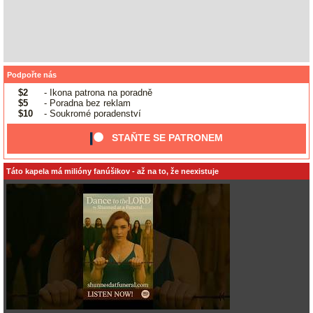
Podpořte nás
$2
- Ikona patrona na poradně
$5
- Poradna bez reklam
$10
- Soukromé poradenství
STAŇTE SE PATRONEM
Táto kapela má milióny fanúšikov - až na to, že neexistuje