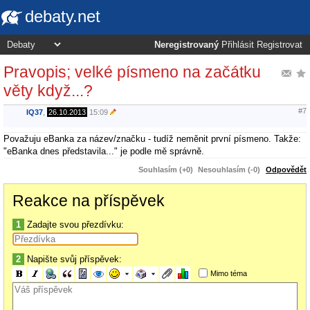
debaty.net
Neregistrovaný
Přihlásit
Registrovat
Pravopis; velké písmeno na začátku
věty když...?
#7
IQ37
,
26.10.2013
15:09
Považuju eBanka za název/značku - tudíž neměnit první písmeno. Takže:
"eBanka dnes představila..." je podle mě správně.
Souhlasím (+0)
Nesouhlasím (-0)
Odpovědět
Reakce na příspěvek
1
Zadajte svou přezdívku:
2
Napište svůj příspěvek:
Mimo téma