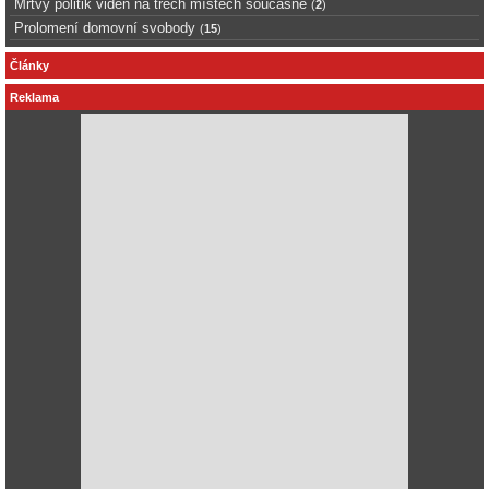
Mrtvý politik viděn na třech místech současně
(
2
)
Prolomení domovní svobody
(
15
)
Články
Reklama