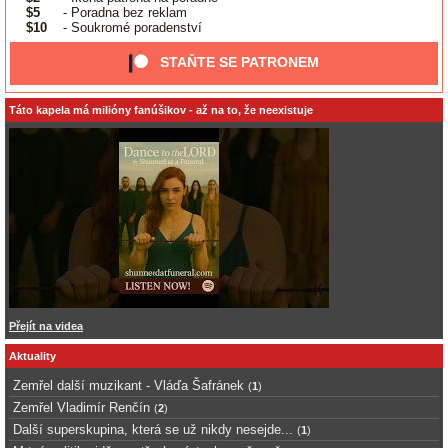
$5
- Poradna bez reklam
$10
- Soukromé poradenství
STAŇTE SE PATRONEM
Táto kapela má milióny fanúšikov - až na to, že neexistuje
Přejít na videa
Aktuality
Zemřel další muzikant - Vláďa Šafránek
(
1
)
Zemřel Vladimír Renčín
(
2
)
Další superskupina, která se už nikdy nesejde...
(
1
)