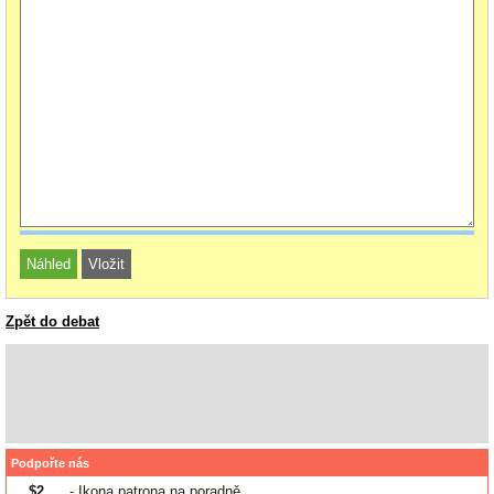
Zpět do debat
Podpořte nás
$2
- Ikona patrona na poradně