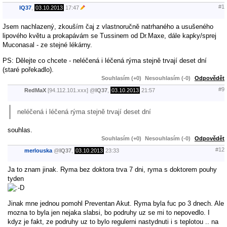
#1
IQ37
,
03.10.2013
17:47
Jsem nachlazený, zkouším čaj z vlastnoručně natrhaného a usušeného
lipového květu a prokapávám se Tussinem od Dr.Maxe, dále kapky/sprej
Muconasal - ze stejné lékárny.
PS: Dělejte co chcete - neléčená i léčená rýma stejně trvají deset dní
(staré pořekadlo).
Souhlasím (+0)
Nesouhlasím (-0)
Odpovědět
#9
RedMaX
[94.112.101.xxx]
@
IQ37
,
03.10.2013
21:57
neléčená i léčená rýma stejně trvají deset dní
souhlas.
Souhlasím (+0)
Nesouhlasím (-0)
Odpovědět
#12
merlouska
@
IQ37
,
03.10.2013
23:33
Ja to znam jinak. Ryma bez doktora trva 7 dni, ryma s doktorem pouhy
tyden
Jinak mne jednou pomohl Preventan Akut. Ryma byla fuc po 3 dnech. Ale
mozna to byla jen nejaka slabsi, bo podruhy uz se mi to nepovedlo. I
kdyz je fakt, ze podruhy uz to bylo regulerni nastydnuti i s teplotou .. na