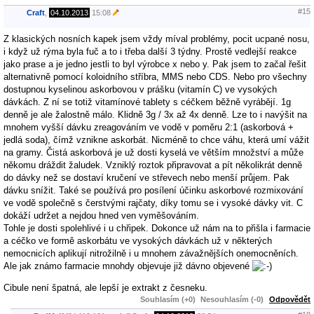
#15
Craft
,
04.10.2013
15:08
Z klasických nosních kapek jsem vždy míval problémy, pocit ucpané nosu,
i když už rýma byla fuč a to i třeba další 3 týdny. Prostě vedlejší reakce
jako prase a je jedno jestli to byl výrobce x nebo y. Pak jsem to začal řešit
alternativně pomocí koloidního stříbra, MMS nebo CDS. Nebo pro všechny
dostupnou kyselinou askorbovou v prášku (vitamín C) ve vysokých
dávkách. Z ní se totiž vitamínové tablety s céčkem běžně vyrábějí. 1g
denně je ale žalostně málo. Klidně 3g / 3x až 4x denně. Lze to i navýšit na
mnohem vyšší dávku zreagováním ve vodě v poměru 2:1 (askorbová +
jedlá soda), čímž vznikne askorbát. Nicméně to chce váhu, která umí vážit
na gramy. Čistá askorbová je už dosti kyselá ve větším množství a může
někomu dráždit žaludek. Vzniklý roztok připravovat a pít několikrát denně
do dávky než se dostaví kručení ve střevech nebo menší průjem. Pak
dávku snížit. Také se používá pro posílení účinku askorbové rozmixování
ve vodě společně s čerstvými rajčaty, díky tomu se i vysoké dávky vit. C
dokáží udržet a nejdou hned ven vyměšováním.
Tohle je dosti spolehlivé i u chřipek. Dokonce už nám na to přišla i farmacie
a céčko ve formě askorbátu ve vysokých dávkách už v některých
nemocnicích aplikují nitrožilně i u mnohem závažnějších onemocněních.
Ale jak známo farmacie mnohdy objevuje již dávno objevené
Cibule není špatná, ale lepší je extrakt z česneku.
Souhlasím (+0)
Nesouhlasím (-0)
Odpovědět