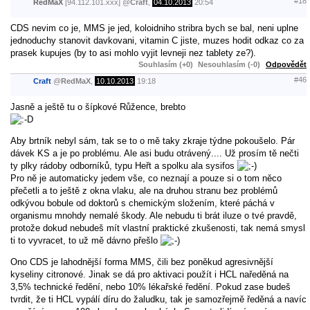
#18
RedMaX
[94.112.101.xxx]
@
Craft
,
04.10.2013
20:54
CDS nevim co je, MMS je jed, koloidniho stribra bych se bal, neni uplne
jednoduchy stanovit davkovani, vitamin C jiste, muzes hodit odkaz co za
prasek kupujes (by to asi mohlo vyjit levneji nez tablety ze?).
Souhlasím (+0)
Nesouhlasím (-0)
Odpovědět
#46
Craft
@
RedMaX
,
10.10.2013
19:18
Jasně a ještě tu o šípkové Růžence, brebto
Aby brtník nebyl sám, tak se to o mě taky zkraje týdne pokoušelo. Pár
dávek KS a je po problému. Ale asi budu otrávený.... Už prosím tě nečti
ty plky rádoby odborníků, typu Heřt a spolku ala sysifos
Pro ně je automaticky jedem vše, co neznají a pouze si o tom něco
přečetli a to ještě z okna vlaku, ale na druhou stranu bez problémů
odkývou bobule od doktorů s chemickým složením, které páchá v
organismu mnohdy nemalé škody. Ale nebudu ti brát iluze o tvé pravdě,
protože dokud nebudeš mít vlastní praktické zkušenosti, tak nemá smysl
ti to vyvracet, to už mě dávno přešlo
Ono CDS je lahodnější forma MMS, čili bez poněkud agresivnější
kyseliny citronové. Jinak se dá pro aktivaci použít i HCL naředěná na
3,5% technické ředění, nebo 10% lékařské ředění. Pokud zase budeš
tvrdit, že ti HCL vypálí díru do žaludku, tak je samozřejmě ředěná a navíc