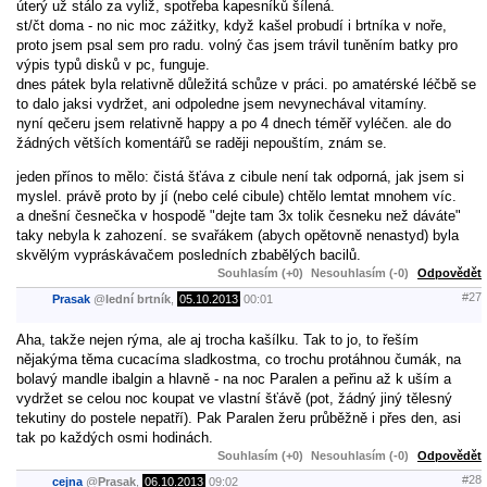
úterý už stálo za vyliž, spotřeba kapesníků šílená.
st/čt doma - no nic moc zážitky, když kašel probudí i brtníka v noře,
proto jsem psal sem pro radu. volný čas jsem trávil tuněním batky pro
výpis typů disků v pc, funguje.
dnes pátek byla relativně důležitá schůze v práci. po amatérské léčbě se
to dalo jaksi vydržet, ani odpoledne jsem nevynechával vitamíny.
nyní qečeru jsem relativně happy a po 4 dnech téměř vyléčen. ale do
žádných větších komentářů se raději nepouštím, znám se.
jeden přínos to mělo: čistá šťáva z cibule není tak odporná, jak jsem si
myslel. právě proto by jí (nebo celé cibule) chtělo lemtat mnohem víc.
a dnešní česnečka v hospodě "dejte tam 3x tolik česneku než dáváte"
taky nebyla k zahození. se svařákem (abych opětovně nenastyd) byla
skvělým vypráskávačem posledních zbabělých bacilů.
Souhlasím (+0)
Nesouhlasím (-0)
Odpovědět
#27
Prasak
@
lední brtník
,
05.10.2013
00:01
Aha, takže nejen rýma, ale aj trocha kašílku. Tak to jo, to řeším
nějakýma těma cucacíma sladkostma, co trochu protáhnou čumák, na
bolavý mandle ibalgin a hlavně - na noc Paralen a peřinu až k uším a
vydržet se celou noc koupat ve vlastní šťávě (pot, žádný jiný tělesný
tekutiny do postele nepatří). Pak Paralen žeru průběžně i přes den, asi
tak po každých osmi hodinách.
Souhlasím (+0)
Nesouhlasím (-0)
Odpovědět
#28
cejna
@
Prasak
,
06.10.2013
09:02