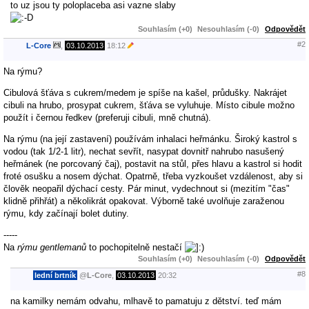
to uz jsou ty poloplaceba asi vazne slaby
Souhlasím (+0)
Nesouhlasím (-0)
Odpovědět
#2
L-Core
,
03.10.2013
18:12
Na rýmu?
Cibulová šťáva s cukrem/medem je spíše na kašel, průdušky. Nakrájet
cibuli na hrubo, prosypat cukrem, šťáva se vyluhuje. Místo cibule možno
použít i černou ředkev (preferuji cibuli, mně chutná).
Na rýmu (na její zastavení) používám inhalaci heřmánku. Široký kastrol s
vodou (tak 1/2-1 litr), nechat sevřít, nasypat dovnitř nahrubo nasušený
heřmánek (ne porcovaný čaj), postavit na stůl, přes hlavu a kastrol si hodit
froté osušku a nosem dýchat. Opatrně, třeba vyzkoušet vzdálenost, aby si
člověk neopařil dýchací cesty. Pár minut, vydechnout si (mezitím "čas"
klidně přihřát) a několikrát opakovat. Výborně také uvolňuje zaraženou
rýmu, kdy začínají bolet dutiny.
-----
Na
rýmu gentlemanů
to pochopitelně nestačí
Souhlasím (+0)
Nesouhlasím (-0)
Odpovědět
#8
lední brtník
@
L-Core
,
03.10.2013
20:32
na kamilky nemám odvahu, mlhavě to pamatuju z dětství. teď mám