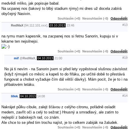
medvědí mlíko, jak popisuje babal.
Na ucpanej nos (takový to blbý stadium rýmy) mi dnes už docela zabírá
obyčejný Nasivin.
Souhlasím (+0)
Nesouhlasím (-0)
Odpovědět
#13
RedMaX
[94.112.101.xxx],
03.10.2013
23:46
na rymu mam kapesnik, na zacpanej nos si fetnu Sanorin, kupuju si v
lekarne ten nejsilnejsi.
Souhlasím (+0)
Nesouhlasím (-0)
Odpovědět
#19
mif
@
RedMaX
,
04.10.2013
21:00
No já ti nevím - na Sanorin jsem si před lety vypěstoval slušnou závislost
(když rýmuješ co měsíc a kapeš to do fifáku, po určité době to přestává
fungovat a chobot vyžaduje čím dál větší dávky). Mám pocit, že je to i na
příbalovém letáku.
Souhlasím (+0)
Nesouhlasím (-0)
Odpovědět
#14
lillek
,
04.10.2013
14:08
Nakrájet půlku cibule, zalejt šťávou z celýho citronu, pořádně osladit
medem, zavřít oči a celý to sežrat:) Hnusný a smradlavý, ale zatim to
nejlepší z babskejch rad, co znám.
Ale chce to se před tim trochu najíst, je to celkem zabiják na žaludek.
Souhlasím (+0)
Nesouhlasím (-0)
Odpovědět