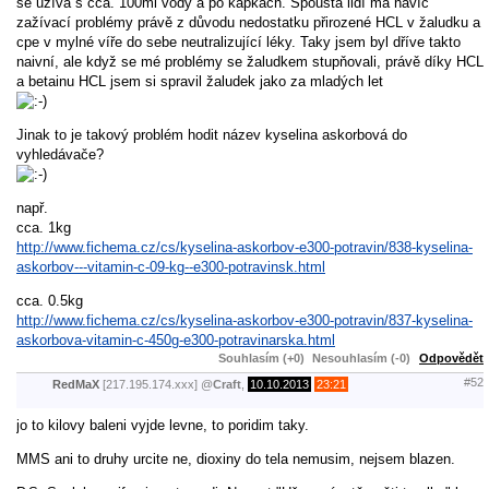
se užívá s cca. 100ml vody a po kapkách. Spousta lidí má navíc
zažívací problémy právě z důvodu nedostatku přirozené HCL v žaludku a
cpe v mylné víře do sebe neutralizující léky. Taky jsem byl dříve takto
naivní, ale když se mé problémy se žaludkem stupňovali, právě díky HCL
a betainu HCL jsem si spravil žaludek jako za mladých let
Jinak to je takový problém hodit název kyselina askorbová do
vyhledávače?
např.
cca. 1kg
http://www.fichema.cz/cs/kyselina-askorbov-e300-potravin/838-kyselina-
askorbov---vitamin-c-09-kg--e300-potravinsk.html
cca. 0.5kg
http://www.fichema.cz/cs/kyselina-askorbov-e300-potravin/837-kyselina-
askorbova-vitamin-c-450g-e300-potravinarska.html
Souhlasím (+0)
Nesouhlasím (-0)
Odpovědět
#52
RedMaX
[217.195.174.xxx]
@
Craft
,
10.10.2013
23:21
jo to kilovy baleni vyjde levne, to poridim taky.
MMS ani to druhy urcite ne, dioxiny do tela nemusim, nejsem blazen.