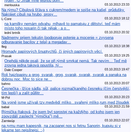
tyden :-D Jinak mne jednou pom…
03.10.2013 23:33
merlouska
Na rýmu? Cibulová šťáva s cukrem/medem je spíše na kašel, průdušky.
Nakrájet cibuli na hrubo, prosy…
03.10.2013 18:12
L-Core
na kamilky nemám odvahu, mlhavě to pamatuju z dětství. teď mám
místo toho nosarin či tak nějak - a o…
03.10.2013 20:32
lední brtník
Nadmerny prijem tekutin (podporuje potenie a mocenie = zvysena
odburavanie bacilov z tela) a megadav…
03.10.2013 18:38
fleg
Hromady papírových šnuptychlů, či jiných papírových věcí.
03.10.2013 19:25
Prasak
Onehdá někde psali, že se při rýmě smrkat nemá. Tak nevím... Teď mě
zrovna jedna taková opustila, tý…
03.10.2013 19:47
Dale Cooper
Roli hajzlpapiru a grog, svarak, grog, svarak, svarak, svarak a panaka na
dobrou noc. Moc to sice ne…
03.10.2013 20:07
bahno
Česnečka - lžíce sádla, sůl, palice rozmačkaného česneku (čím čerstvější,
tím lepší) a zalít půllitr…
03.10.2013 20:23
M-Pol
Na vojně jsme užívali tzv.medvědí mlíko...svařený mlíko,rum,med,žloudek
03.10.2013 21:59
babal
Rýmička (taková, že jsem byl sprostej na každýho, od koho jsem jen
zpovzdálí zaslechl "rýmička") mě…
03.10.2013 22:07
Zarniwúp
na rymu mam kapesnik, na zacpanej nos si fetnu Sanorin, kupuju si v
lekarne ten nejsilnejsi. :-)