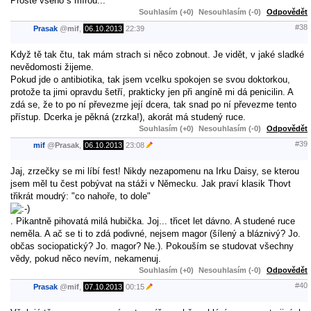
Prostě všeho s mírou...
Souhlasím (+0)
Nesouhlasím (-0)
Odpovědět
#38
Prasak
@
mif
,
06.10.2013
22:39
Když tě tak čtu, tak mám strach si něco zobnout. Je vidět, v jaké sladké
nevědomosti žijeme.
Pokud jde o antibiotika, tak jsem vcelku spokojen se svou doktorkou,
protože ta jimi opravdu šetří, prakticky jen při angíně mi dá penicilin. A
zdá se, že to po ní převezme její dcera, tak snad po ní převezme tento
přístup. Dcerka je pěkná (zrzka!), akorát má studený ruce.
Souhlasím (+0)
Nesouhlasím (-0)
Odpovědět
#39
mif
@
Prasak
,
06.10.2013
23:08
Jaj, zrzečky se mi líbí fest! Nikdy nezapomenu na Irku Daisy, se kterou
jsem měl tu čest pobývat na stáži v Německu. Jak praví klasik Thovt
třikrát moudrý: "co nahoře, to dole"
. Pikantně pihovatá milá hubička. Joj... třicet let dávno. A studené ruce
neměla. A ač se ti to zdá podivné, nejsem magor (šílený a bláznivý? Jo.
občas sociopatický? Jo. magor? Ne.). Pokouším se studovat všechny
vědy, pokud něco nevím, nekamenuj.
Souhlasím (+0)
Nesouhlasím (-0)
Odpovědět
#40
Prasak
@
mif
,
07.10.2013
00:15