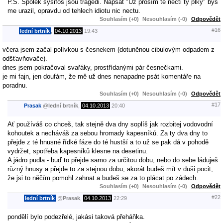
P.S. Spolek sysifos jsou tragedi. Napsat "Už prosím tě nečti ty plky" bys
me urazil, opravdu od tehlech idiotu nic nectu.
Souhlasím (+0)
Nesouhlasím (-0)
Odpovědět
#16
lední brtník
,
04.10.2013
19:43
včera jsem začal polívkou s česnekem (dotuněnou cibulovým odpadem z
odšťavňovače).
dnes jsem pokračoval svařáky, prostřídanými pár česnečkami.
je mi fajn, jen doufám, že mě už dnes nenapadne psát komentáře na
poradnu.
Souhlasím (+0)
Nesouhlasím (-0)
Odpovědět
#17
Prasak
@
lední brtník
,
04.10.2013
20:40
Ať používáš co chceš, tak stejně dva dny soplíš jak rozbitej vodovodní
kohoutek a necháváš za sebou hromady kapesníků. Za ty dva dny to
přejde z té hnusné řídké fáze do té hustší a to už se pak dá v pohodě
vydržet, spotřeba kapesníků klesne na desetinu.
A jádro pudla - buď to přejde samo za určitou dobu, nebo do sebe láduješ
různý hnusy a přejde to za stejnou dobu, akorát budeš mít v duši pocit,
že jsi to něčím pomohl zahnat a budeš se za to plácat po zádech.
Souhlasím (+0)
Nesouhlasím (-0)
Odpovědět
#22
lední brtník
@
Prasak
,
04.10.2013
22:29
pondělí bylo podezřelé, jakási taková přeháňka.