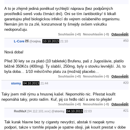
A to je zřejmě jediná poněkud rychlejší náprava (bez podpůrných
prostředků sereš vodu čtrnáct dní). Oni se tím /antibiotiky/ ti lékaři
garantujou před biologickou infekcí do vejrem oslabeného organismu.
Nemám jim to za zlé, konzumovat ty šmejdy ovšem vskutku
nedoporučuju.
Souhlasím (+0)
Nesouhlasím (-0)
Odpovědět
#50
L-Core
@
cejna
,
10.10.2013
21:10
Nová doba!
Před 30 lety se za plató (10 tabletek) Brufenu, paš z Jugoslávie, platilo
běžně 350Kčs (400mg). Ty slabší, 250mg, byly o stovku levnější. Jó, to
byla doba… 1/10 měsíčního platu za (možná) placebo…
Souhlasím (+0)
Nesouhlasím (-0)
Odpovědět
#20
storny
,
04.10.2013
21:44
Taky jsem měl rýmu a hnusnej kašel. Nepomohlo nic. Přestat kouřit
nepomáhá taky, proto radím. Kuř, pij co hrdlo ráčí a ono to přejde!
Souhlasím (+0)
Nesouhlasím (-0)
Odpovědět
#21
RedMaX
[94.112.101.xxx]
@
storny
,
04.10.2013
22:03
Tak kurak hlavne bez ty cigarety nevydrzi, abstak ti naopak rymu
podpori, takze v tomhle pripade je spatne oboji, jak kourit prestat v dobe