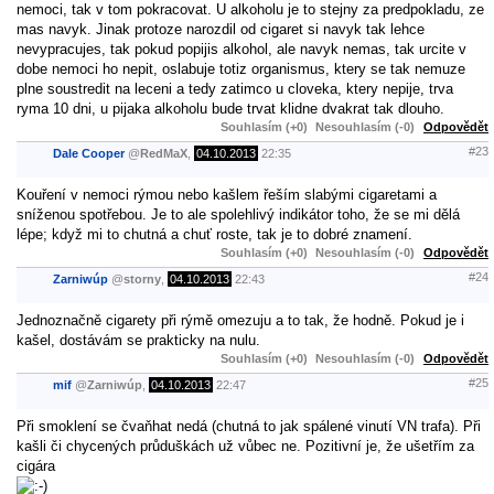
nemoci, tak v tom pokracovat. U alkoholu je to stejny za predpokladu, ze
mas navyk. Jinak protoze narozdil od cigaret si navyk tak lehce
nevypracujes, tak pokud popijis alkohol, ale navyk nemas, tak urcite v
dobe nemoci ho nepit, oslabuje totiz organismus, ktery se tak nemuze
plne soustredit na leceni a tedy zatimco u cloveka, ktery nepije, trva
ryma 10 dni, u pijaka alkoholu bude trvat klidne dvakrat tak dlouho.
Souhlasím (+0)
Nesouhlasím (-0)
Odpovědět
#23
Dale Cooper
@
RedMaX
,
04.10.2013
22:35
Kouření v nemoci rýmou nebo kašlem řeším slabými cigaretami a
sníženou spotřebou. Je to ale spolehlivý indikátor toho, že se mi dělá
lépe; když mi to chutná a chuť roste, tak je to dobré znamení.
Souhlasím (+0)
Nesouhlasím (-0)
Odpovědět
#24
Zarniwúp
@
storny
,
04.10.2013
22:43
Jednoznačně cigarety při rýmě omezuju a to tak, že hodně. Pokud je i
kašel, dostávám se prakticky na nulu.
Souhlasím (+0)
Nesouhlasím (-0)
Odpovědět
#25
mif
@
Zarniwúp
,
04.10.2013
22:47
Při smoklení se čvaňhat nedá (chutná to jak spálené vinutí VN trafa). Při
kašli či chycených průduškách už vůbec ne. Pozitivní je, že ušetřím za
cigára