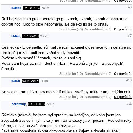
Souhlasím (+0)
Nesouhlasím (-0)
Odpovědět
#6
bahno
,
03.10.2013
20:07
Roli hajzlpapiru a grog, svarak, grog, svarak, svarak, svarak a panaka na
dobrou noc. Moc to sice nepomaha, ale daleko lip se to snasi.
Souhlasím (+0)
Nesouhlasím (-0)
Odpovědět
#7
M-Pol
,
03.10.2013
20:23
Česnečka - lžíce sádla, sůl, palice rozmačkaného česneku (čím čerstvější,
tím lepší) a zalít půllitrem vařicí vody, nevařit.
(ovšem kdo nesnáší česnek, tak to je zabiják)
Používám když už mám dost smrkání, Paralenů a jiných "zaručených"
šmejdů.
Souhlasím (+0)
Nesouhlasím (-0)
Odpovědět
#10
babal
,
03.10.2013
21:59
Na vojně jsme užívali tzv.medvědí mlíko...svařený mlíko,rum,med,žloudek
Souhlasím (+0)
Nesouhlasím (-0)
Odpovědět
#11
Zarniwúp
,
03.10.2013
22:07
Rýmička (taková, že jsem byl sprostej na každýho, od koho jsem jen
zpovzdálí zaslechl "rýmička") mě trápila každý jaro i podzim. Poslední roky
už ne, asi jak se začínám pomalu rozpadat...
Jakž takž pomáhala akorát citronová dieta s čajem a docela slušně i