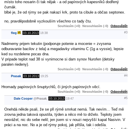
místo toho nosarin či tak nějak - a od papírových kapesníků dodřený
čumák.
blbé je, že od rýmy se pak nakazí krk, proto ta cibule a občas septonex.
no, pravděpodobně vyzkouším všechno co tady čtu.
Souhlasím (+0)
Nesouhlasím (-0)
Odpovědět
#3
fleg
,
03.10.2013
18:38
Nadmerny prijem tekutin (podporuje potenie a mocenie = zvysena
odburavanie bacilov z tela) a megadavky vitaminu C (1g a vyssie), lepsie
ked su rozdelene pocas dna.
V pripade teplot nad 38 si vynimocne si dam synov Nurofen (detsky
paralen riedeny).
Souhlasím (+0)
Nesouhlasím (-0)
Odpovědět
#4
Prasak
,
03.10.2013
19:25
Hromady papírových šnuptychlů, či jiných papírových věcí.
Souhlasím (+0)
Nesouhlasím (-0)
Odpovědět
#5
Dale Cooper
@
Prasak
,
03.10.2013
19:47
Onehdá někde psali, že se při rýmě smrkat nemá. Tak nevím... Teď mě
zrovna jedna taková opustila, týden a něco mě to drželo. Teploty jsem
nesrážel, nic do sebe nelil; jen jsem si v nouzi nejvyšší kapal Nasivin. V
práci a na noc. No a je od rýmy pokoj, jak přišla, tak i odešla.