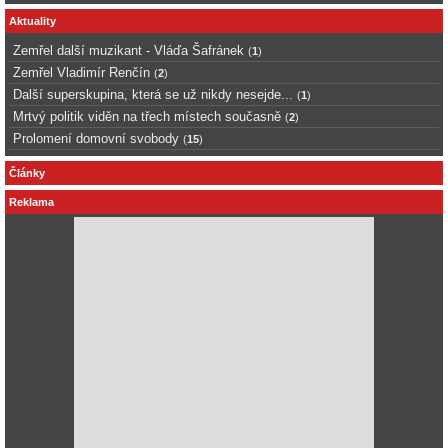
Aktuality
Zemřel další muzikant - Vláďa Šafránek
(
1
)
Zemřel Vladimír Renčín
(
2
)
Další superskupina, která se už nikdy nesejde...
(
1
)
Mrtvý politik viděn na třech místech současně
(
2
)
Prolomení domovní svobody
(
15
)
Články
Reklama