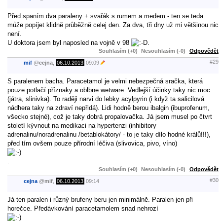
Před spaním dva paraleny + svařák s rumem a medem - ten se teda
může popíjet klidně průběžně celej den. Za dva, tři dny už mi většinou nic
není.
U doktora jsem byl naposled na vojně v 98
.
Souhlasím (+0)
Nesouhlasím (-0)
Odpovědět
#29
mif
@
cejna
,
06.10.2013
09:09
S paralenem bacha. Paracetamol je velmi nebezpečná sračka, která
pouze potlačí příznaky a oblbne wetware. Vedlejší účinky taky nic moc
(játra, slinivka). To raději narvi do lebky acylpyrin (i když ta salicilová
nádhera taky na zdraví nepřidá). Lidi hodně berou ibalgin (ibuprofenum,
všecko stejné), což je taky dobrá propalovačka. Já jsem musel po čtvrt
století kývnout na medikaci na hypertenzi (inhibitory
adrenalinu/noradrenalinu /betablokátory/ - to je taky dílo hodné králů!!!),
před tím ovšem pouze přírodní léčiva (slivovica, pivo, víno)
.
Souhlasím (+0)
Nesouhlasím (-0)
Odpovědět
#30
cejna
@
mif
,
06.10.2013
09:14
Já ten paralen i různý brufeny beru jen minimálně. Paralen jen při
horečce. Předávkování paracetamolem snad nehrozí