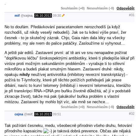
.
Souhlasím (+0)
Nesouhlasím (-0)
Odpovědět
#31
mif
@
cejna
,
06.10.2013
09:30
No to doufám. Předávkování paracetamolem nerozchodíš (a když
rozchodíš, už nikdy veselý nebudeš). Jak se tu kdesi výše praví, žer
česnek - to je skutečný zázrak. Chjo, Gaia nám dala léky na všecky
problémy, my ale rvem do palice patáčky. Zasloužíme si vyhynout...
A ještě pár editů. Zastavení první: ať tě ani ve snu nenapadne požírat
"doplňkovou léčbu" širokospektrými antibiotiky, které ti předepíše lékař při
viróze proti možným sekundárním problémům - vyrabuje ti to střevní
mikroflóru a budeš plakat smutným hlasem. Zastavení druhé: nikdy,
opakuju
nikdy
neužívej antivirotika (inhibitory reverzní transkriptázy) -
požírá to T-lymfocity, které při těchto potížích potřebuješ jak prase
drbání, navíc to kurví telomery (inhibitují i reverzní telomerázu, kterážto
je při transkripci RNA->DNA pro buňku životně důležitá, ač jí v podstatě
zkracuje život), takže má pak /jakákoliv/ buňka problém s vlastní
mitózou. Zastavení by mohlo být víc, ale mně se nechce...
Souhlasím (+0)
Nesouhlasím (-0)
Odpovědět
#32
cejna
@
mif
,
06.10.2013
09:51
Tak požírání česneku, medu, všeobecně přírodnin všeho druhu, fetování
přírodního kapsaicinu
je taková dobrá prevence. Občas ale nějaká