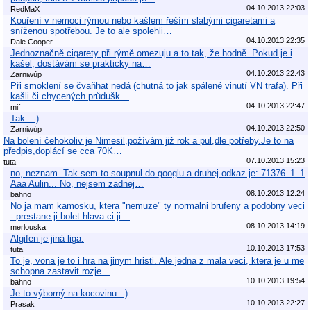
04.10.2013 22:03
RedMaX
Kouření v nemoci rýmou nebo kašlem řeším slabými cigaretami a
sníženou spotřebou. Je to ale spolehli…
04.10.2013 22:35
Dale Cooper
Jednoznačně cigarety při rýmě omezuju a to tak, že hodně. Pokud je i
kašel, dostávám se prakticky na…
04.10.2013 22:43
Zarniwúp
Při smoklení se čvaňhat nedá (chutná to jak spálené vinutí VN trafa). Při
kašli či chycených průdušk…
04.10.2013 22:47
mif
Tak. :-)
04.10.2013 22:50
Zarniwúp
Na bolení čehokoliv je Nimesil,požívám již rok a pul,dle potřeby.Je to na
předpis,doplácí se cca 70K…
07.10.2013 15:23
tuta
no, neznam. Tak sem to soupnul do googlu a druhej odkaz je: 71376_1_1
Aaa Aulin... No, nejsem zadnej…
08.10.2013 12:24
bahno
No ja mam kamosku, ktera "nemuze" ty normalni brufeny a podobny veci
- prestane ji bolet hlava ci ji…
08.10.2013 14:19
merlouska
Algifen je jiná liga.
10.10.2013 17:53
tuta
To je, vona je to i hra na jinym hristi. Ale jedna z mala veci, ktera je u me
schopna zastavit rozje…
10.10.2013 19:54
bahno
Je to výborný na kocovinu :-)
10.10.2013 22:27
Prasak