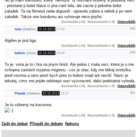
No ja mam kamosku, ktera "nemuze" ty normalni brufeny a podobny veci
- prestane ji bolet hlava ci jina cast tela, ale zacne ji pekelne bolet
zaludek. Ta na Nimesil neda dopustit - opravdu zabira a neboli ji po nem
zaludek. Takze ono kazdymu asi vyhovuje neco jinyho.
Souhlasím (+0)
Nesouhlasím (-0)
Odpovědět
#45
tuta
@
bahno
,
10.10.2013
17:53
Algifen je jiná liga.
Souhlasím (+0)
Nesouhlasím (-0)
Odpovědět
#48
bahno
@
tuta
,
10.10.2013
19:54
To je, vona je to i hra na jinym hristi. Ale jedna z mala veci, ktera je u me
schopna zastavit rozjetou migrenu - coz je stav, kdy me blikaj svetylka
pred vocima a ranu pesti bych pres tu bolest snad ani necitil. Navic je
tekutej, cimz me prijde odolnejsi vuci vyzvraceni, dalsi podstatna vyhoda.
Souhlasím (+0)
Nesouhlasím (-0)
Odpovědět
#51
Prasak
@
bahno
,
10.10.2013
22:27
Je to výborný na kocovinu
Souhlasím (+0)
Nesouhlasím (-0)
Odpovědět
Zpět do debat
Přispět do debaty
Nahoru