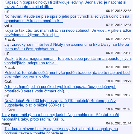
Kapsaicin (capsaicinoidy) ti zlikviduje ledviny. Jedna věc je napchat si
raz za čas do fazolí chillk…
06.10.2013 22:36
mif
No nevím. Všude se píše spíš o jeho pozitivních a léčivých účincích na
organismus. A koneckonců to č…
07.10.2013 12:37
cejna
Když tě tak čtu, tak mám strach si něco zobnout. Je vidět, v jaké sladké
nevědomosti žijeme. Pokud j…
06.10.2013 22:39
Prasak
Jaj, zrzečky se mi líbí fest! Nikdy nezapomenu na Irku Daisy, se kterou
jsem měl tu čest pobývat na…
06.10.2013 23:08
mif
Však já tě za magora nemám, to spíš o sobě prohlásím a spoustu jiných,
vhodnějších, adeptů na tohle…
07.10.2013 00:15
Prasak
Pokud už to někdo udělá, není vše ještě ztraceno, dá se to napravit buď
kvalitními jogurty s bioflór…
10.10.2013 19:27
Craft
A to je zřejmě jediná poněkud rychlejší náprava (bez podpůrných
prostředků sereš vodu čtrnáct dní).…
10.10.2013 19:55
mif
Nová doba! Před 30 lety se za plató (10 tabletek) Brufenu, paš z
Jugoslávie, platilo běžně 350Kčs (…
10.10.2013 21:10
L-Core
Taky jsem měl rýmu a hnusnej kašel. Nepomohlo nic. Přestat kouřit
nepomáhá taky, proto radím. Kuř, p…
04.10.2013 21:44
storny
Tak kurak hlavne bez ty cigarety nevydrzi, abstak ti naopak rymu
podpori, takze v tomhle pripade je…