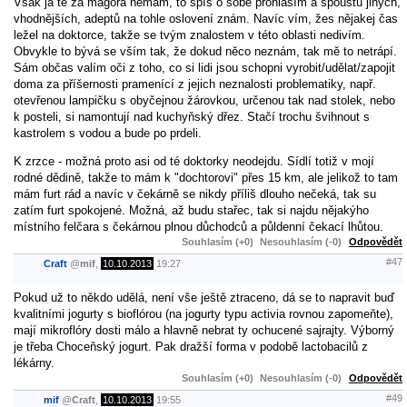
Však já tě za magora nemám, to spíš o sobě prohlásím a spoustu jiných,
vhodnějších, adeptů na tohle oslovení znám. Navíc vím, žes nějakej čas
ležel na doktorce, takže se tvým znalostem v této oblasti nedivím.
Obvykle to bývá se vším tak, že dokud něco neznám, tak mě to netrápí.
Sám občas valím oči z toho, co si lidi jsou schopni vyrobit/udělat/zapojit
doma za příšernosti pramenící z jejich neznalosti problematiky, např.
otevřenou lampičku s obyčejnou žárovkou, určenou tak nad stolek, nebo
k posteli, si namontují nad kuchyňský dřez. Stačí trochu švihnout s
kastrolem s vodou a bude po prdeli.
K zrzce - možná proto asi od té doktorky neodejdu. Sídlí totiž v mojí
rodné dědině, takže to mám k "dochtorovi" přes 15 km, ale jelikož to tam
mám furt rád a navíc v čekárně se nikdy příliš dlouho nečeká, tak su
zatím furt spokojené. Možná, až budu stařec, tak si najdu nějakýho
místního felčara s čekárnou plnou důchodců a půldenní čekací lhůtou.
Souhlasím (+0)
Nesouhlasím (-0)
Odpovědět
#47
Craft
@
mif
,
10.10.2013
19:27
Pokud už to někdo udělá, není vše ještě ztraceno, dá se to napravit buď
kvalitními jogurty s bioflórou (na jogurty typu activia rovnou zapomeňte),
mají mikroflóry dosti málo a hlavně nebrat ty ochucené sajrajty. Výborný
je třeba Choceňský jogurt. Pak dražší forma v podobě lactobacilů z
lékárny.
Souhlasím (+0)
Nesouhlasím (-0)
Odpovědět
#49
mif
@
Craft
,
10.10.2013
19:55