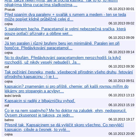
Aha, takže nejen rýma, ale aj trocha kašílku. Tak to jo, to řeším
nějakýma těma cucacíma sladkostma,…
05.10.2013 00:01
Prasak
Před spaním dva paraleny + svařák s rumem a medem - ten se teda
může popíjet klidně průběžně celej d…
06.10.2013 09:02
cejna
S paralenem bacha. Paracetamol je velmi nebezpečná sračka, která
pouze potlačí příznaky a oblbne wet…
06.10.2013 09:09
mif
Já ten paralen i různý brufeny beru jen minimálně. Paralen jen při
horečce. Předávkování paracetamol…
06.10.2013 09:14
cejna
No to doufám. Předávkování paracetamolem nerozchodíš (a když
rozchodíš, už nikdy veselý nebudeš). Ja…
06.10.2013 09:30
mif
Tak požírání česneku, medu, všeobecně přírodnin všeho druhu, fetování
přírodního kapsaicinu :-) je t…
06.10.2013 09:51
cejna
kapsaicin? znamenám si pro příště. chemie: při kašli rovnou mířím do
lékárny pro stopangin a acylpyr…
06.10.2013 13:13
lední brtník
Kapsaicin si raději z blbajzníčku vyhoď.
06.10.2013 15:19
mif
Co je na nem spatnyho? Me ho doktor na zaludek, ehm, nedoporucil.
Ovsem zkusenost je takova, ze jedn…
06.10.2013 19:17
bahno
Přesně tak. Kapsaicinem se dá vyléčit skoro všechno. Co nevyléčí
kapsaicin, cibule a česnek, to vylé…
06.10.2013 20:00
cejna