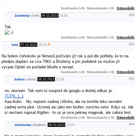
.
Souhlasím (+0)
Nesouhlasím (-0)
Odpovědět
#26
Zarniwúp
@
mif
,
04.10.2013
22:50
Tak.
Souhlasím (+0)
Nesouhlasím (-0)
Odpovědět
#42
tuta
,
07.10.2013
15:23
Na bolení čehokoliv je Nimesil,požívám již rok a pul,dle potřeby.Je to na
předpis,doplácí se cca 70Kč a Brufeiny a jim podobné se mužou jít
vycpat.Oplatí se požádat lékaře o recept.
Souhlasím (+0)
Nesouhlasím (-0)
Odpovědět
#43
bahno
@
tuta
,
08.10.2013
12:24
no, neznam. Tak sem to soupnul do googlu a druhej odkaz je:
71376_1_1
Aaa Aulin... No, nejsem zadnej citlivka, ale na tomhle leku nevidim
zadnej extra plus. Ucinnej asi jako ten brufen, toxicita vetsi. Kdyz uz, tak
si necham napsat Algifen - to uz je sice peknej magorak, ale zabira fest.
Souhlasím (+0)
Nesouhlasím (-0)
Odpovědět
#44
merlouska
@
bahno
,
08.10.2013
14:19