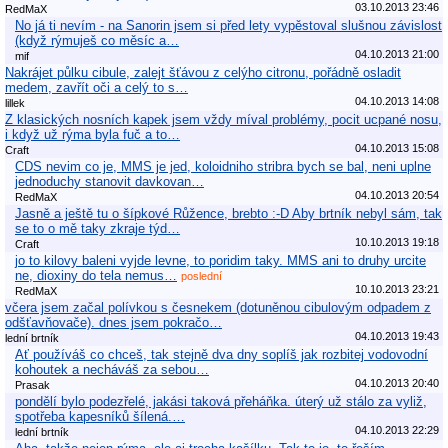
03.10.2013 23:46
RedMaX
No já ti nevím - na Sanorin jsem si před lety vypěstoval slušnou závislost
(když rýmuješ co měsíc a…
04.10.2013 21:00
mif
Nakrájet půlku cibule, zalejt šťávou z celýho citronu, pořádně osladit
medem, zavřít oči a celý to s…
04.10.2013 14:08
lillek
Z klasických nosních kapek jsem vždy míval problémy, pocit ucpané nosu,
i když už rýma byla fuč a to…
04.10.2013 15:08
Craft
CDS nevim co je, MMS je jed, koloidniho stribra bych se bal, neni uplne
jednoduchy stanovit davkovan…
04.10.2013 20:54
RedMaX
Jasně a ještě tu o šípkové Růžence, brebto :-D Aby brtník nebyl sám, tak
se to o mě taky zkraje týd…
10.10.2013 19:18
Craft
jo to kilovy baleni vyjde levne, to poridim taky. MMS ani to druhy urcite
ne, dioxiny do tela nemus…
poslední
10.10.2013 23:21
RedMaX
včera jsem začal polívkou s česnekem (dotuněnou cibulovým odpadem z
odšťavňovače). dnes jsem pokračo…
04.10.2013 19:43
lední brtník
Ať používáš co chceš, tak stejně dva dny soplíš jak rozbitej vodovodní
kohoutek a necháváš za sebou…
04.10.2013 20:40
Prasak
pondělí bylo podezřelé, jakási taková přeháňka. úterý už stálo za vyliž,
spotřeba kapesníků šílená.…
04.10.2013 22:29
lední brtník