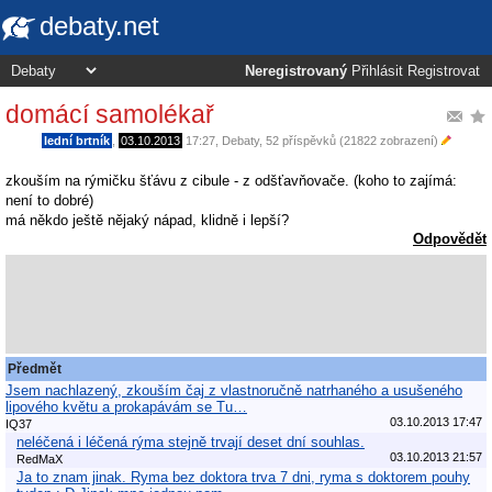
debaty.net
Neregistrovaný
Přihlásit
Registrovat
domácí samolékař
lední brtník
,
03.10.2013
17:27
,
Debaty
, 52 příspěvků (21822 zobrazení)
zkouším na rýmičku šťávu z cibule - z odšťavňovače. (koho to zajímá:
není to dobré)
má někdo ještě nějaký nápad, klidně i lepší?
Odpovědět
Předmět
Jsem nachlazený, zkouším čaj z vlastnoručně natrhaného a usušeného
lipového květu a prokapávám se Tu…
03.10.2013 17:47
IQ37
neléčená i léčená rýma stejně trvají deset dní souhlas.
03.10.2013 21:57
RedMaX
Ja to znam jinak. Ryma bez doktora trva 7 dni, ryma s doktorem pouhy