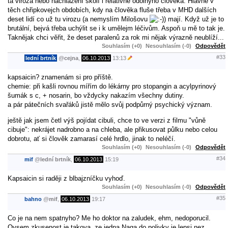
ta viroza nebo nachlazení skolí i relativně odolnýho člověka. Hlavně v
těch chřipkovejch obdobích, kdy na člověka fluše třeba v MHD dalších
deset lidí co už tu virozu (a nemyslím Milošovu
) mají. Když už je to
brutální, bejvá třeba uchýlit se i k umělejm léčivům. Aspoň u mě to tak je.
Taknějak chci věřit, že deset paralenů za rok mi nějak výrazně neublíží...
Souhlasím (+0)
Nesouhlasím (-0)
Odpovědět
#33
lední brtník
@
cejna
,
06.10.2013
13:13
kapsaicin? znamenám si pro příště.
chemie: při kašli rovnou mířím do lékárny pro stopangin a acylpyrinový
šumák s c, + nosarin, bo vždycky nakazím všechny dutiny.
a pár pátečních svařáků jistě mělo svůj podpůrný psychický význam.
ještě jak jsem četl výš pojídat cibuli, chce to ve verzi z filmu "vůně
cibuje": nekrájet nadrobno a na chleba, ale přikusovat půlku nebo celou
dobrotu, ať si člověk zamarasí celé hrdlo, jinak to neléčí.
Souhlasím (+0)
Nesouhlasím (-0)
Odpovědět
#34
mif
@
lední brtník
,
06.10.2013
15:19
Kapsaicin si raději z blbajzníčku vyhoď.
Souhlasím (+0)
Nesouhlasím (-0)
Odpovědět
#35
bahno
@
mif
,
06.10.2013
19:17
Co je na nem spatnyho? Me ho doktor na zaludek, ehm, nedoporucil.
Ovsem zkusenost je takova, ze jedna Naga do polivky je lepsi nez