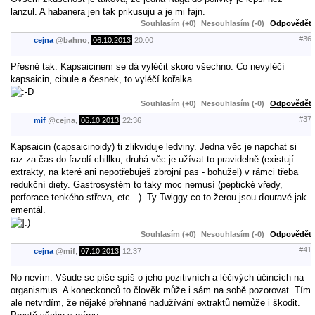
lanzul. A habanera jen tak prikusuju a je mi fajn.
Souhlasím (+0)
Nesouhlasím (-0)
Odpovědět
#36
cejna
@
bahno
,
06.10.2013
20:00
Přesně tak. Kapsaicinem se dá vyléčit skoro všechno. Co nevyléčí
kapsaicin, cibule a česnek, to vyléčí kořalka
Souhlasím (+0)
Nesouhlasím (-0)
Odpovědět
#37
mif
@
cejna
,
06.10.2013
22:36
Kapsaicin (capsaicinoidy) ti zlikviduje ledviny. Jedna věc je napchat si
raz za čas do fazolí chillku, druhá věc je užívat to pravidelně (existují
extrakty, na které ani nepotřebuješ zbrojní pas - bohužel) v rámci třeba
redukční diety. Gastrosystém to taky moc nemusí (peptické vředy,
perforace tenkého střeva, etc...). Ty Twiggy co to žerou jsou ďouravé jak
ementál.
Souhlasím (+0)
Nesouhlasím (-0)
Odpovědět
#41
cejna
@
mif
,
07.10.2013
12:37
No nevím. Všude se píše spíš o jeho pozitivních a léčivých účincích na
organismus. A koneckonců to člověk může i sám na sobě pozorovat. Tím
ale netvrdím, že nějaké přehnané nadužívání extraktů nemůže i škodit.