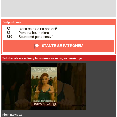
Podpořte nás
$2
- Ikona patrona na poradně
$5
- Poradna bez reklam
$10
- Soukromé poradenství
STAŇTE SE PATRONEM
Táto kapela má milióny fanúšikov - až na to, že neexistuje
Přejít na videa