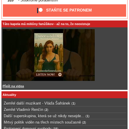
$10
- Soukromé poradenství
STAŇTE SE PATRONEM
Táto kapela má milióny fanúšikov - až na to, že neexistuje
Přejít na videa
Aktuality
Zemřel další muzikant - Vláďa Šafránek
(
1
)
Zemřel Vladimír Renčín
(
2
)
Další superskupina, která se už nikdy nesejde...
(
1
)
Mrtvý politik viděn na třech místech současně
(
2
)
Prolomení domovní svobody
(
15
)