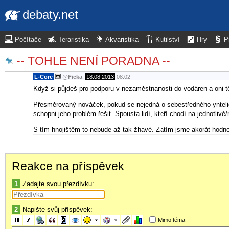
debaty.net
Počítače
Teraristika
Akvaristika
Kutilství
Hry
P
-- TOHLE NENÍ PORADNA --
L-Core
@
Ficka
,
18.08.2013
08:02
Když si půjdeš pro podporu v nezaměstnanosti do vodáren a oni t
Přesměrovaný nováček, pokud se nejedná o sebestředného yntelig
schopni jeho problém řešit. Spousta lidí, kteří chodí na jednotliv
S tím hnojištěm to nebude až tak žhavé. Zatím jsme akorát hodnot
Reakce na příspěvek
1
Zadajte svou přezdívku:
2
Napište svůj příspěvek:
Mimo téma