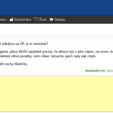
rávo
Ekonomika
Život
Debaty
ě odkážou na ÚP, je to neslušné?
enta, přece MUSÍ následně poznat, že přesun byl v jeho zájmu, na místo, kd
é/některé větve poradny, sem vůbec nezavítá, jejich rady pak chybí.
ili cecky Martičky.
Souhlasím (+1)
Neso