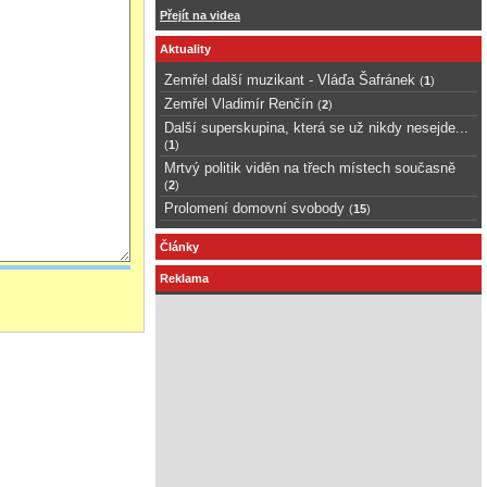
Přejít na videa
Aktuality
Zemřel další muzikant - Vláďa Šafránek
(
1
)
Zemřel Vladimír Renčín
(
2
)
Další superskupina, která se už nikdy nesejde...
(
1
)
Mrtvý politik viděn na třech místech současně
(
2
)
Prolomení domovní svobody
(
15
)
Články
Reklama