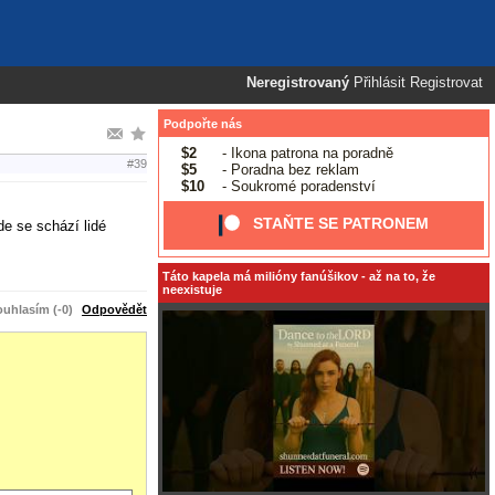
Neregistrovaný
Přihlásit
Registrovat
Podpořte nás
$2
- Ikona patrona na poradně
#39
$5
- Poradna bez reklam
$10
- Soukromé poradenství
STAŇTE SE PATRONEM
e se schází lidé
Táto kapela má milióny fanúšikov - až na to, že
neexistuje
uhlasím (-0)
Odpovědět