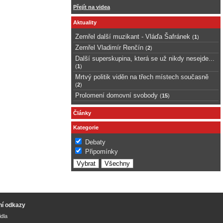
Přejít na videa
Aktuality
Zemřel další muzikant - Vláďa Šafránek
(
1
)
Zemřel Vladimír Renčín
(
2
)
Další superskupina, která se už nikdy nesejde...
(
1
)
Mrtvý politik viděn na třech místech současně
(
2
)
Prolomení domovní svobody
(
15
)
Články
Kategorie
Debaty
Připomínky
ní odkazy
idla