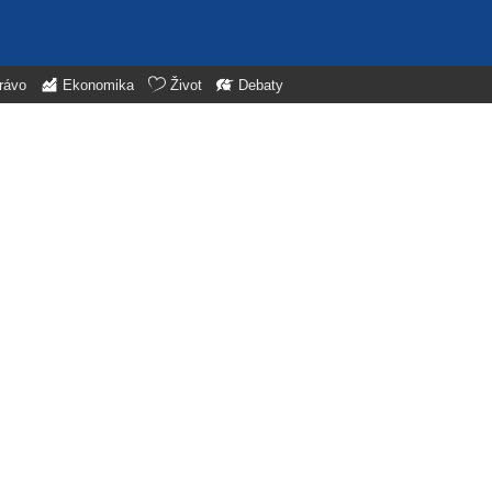
rávo
Ekonomika
Život
Debaty