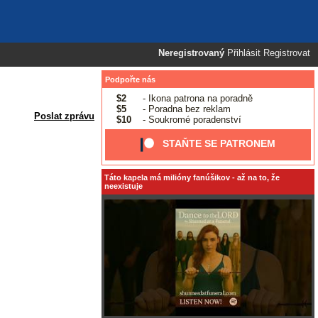
Neregistrovaný
Přihlásit
Registrovat
Podpořte nás
$2
- Ikona patrona na poradně
$5
- Poradna bez reklam
Poslat zprávu
$10
- Soukromé poradenství
STAŇTE SE PATRONEM
Táto kapela má milióny fanúšikov - až na to, že
neexistuje