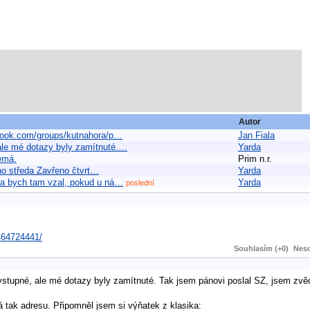
Autor
ebook.com/groups/kutnahora/p…
Jan Fiala
 ale mé dotazy byly zamítnuté.…
Yarda
nemá.
Prim n.r.
eno středa Zavřeno čtvrt…
Yarda
ata bych tam vzal, pokud u ná…
Yarda
poslední
464724441/
Souhlasím (+0)
Neso
vstupné, ale mé dotazy byly zamítnuté. Tak jsem pánovi poslal SZ, jsem zvěd
 tak adresu. Připomněl jsem si výňatek z klasika: