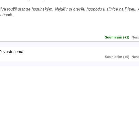
va toužil stát se hostinským. Nejdřív si otevřel hospodu u silnice na Písek. 
hodili...
Souhlasím (+1)
Neso
ělivosti nemá.
Souhlasím (+0)
Neso