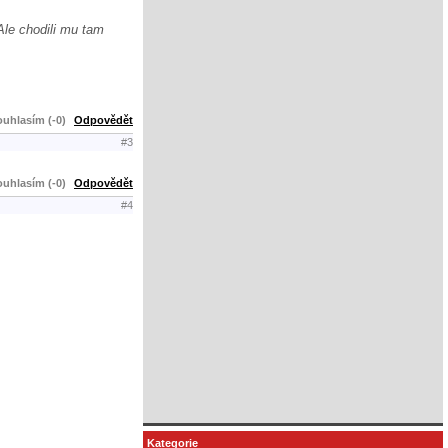
Ale chodili mu tam
uhlasím (-0)
Odpovědět
#3
uhlasím (-0)
Odpovědět
#4
Kategorie