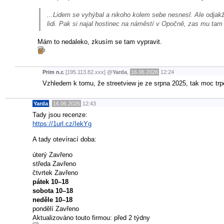
...Lidem se vyhýbal a nikoho kolem sebe nesnesl. Ale odjakži
lidi. Pak si najal hostinec na náměstí v Opočně, zas mu tam c
Mám to nedaleko, zkusím se tam vypravit.
Prim n.r.
[195.113.82.xxx]
@
Yarda
,
16.06.2026
12:24
Vzhledem k tomu, že streetview je ze srpna 2025, tak moc trp
Yarda
,
16.06.2026
12:43
Tady jsou recenze:
https://1url.cz/IekYg
A tady otevírací doba:
úterý Zavřeno
středa Zavřeno
čtvrtek Zavřeno
pátek 10–18
sobota 10–18
neděle 10–18
pondělí Zavřeno
Aktualizováno touto firmou: před 2 týdny