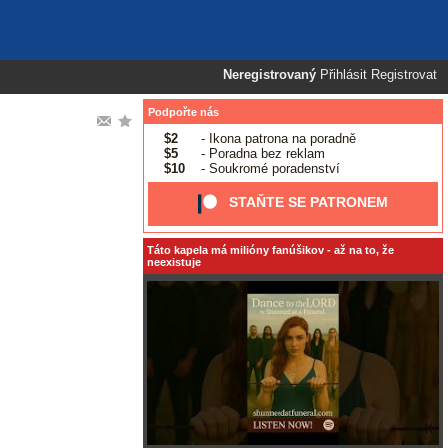
Neregistrovaný
Přihlásit
Registrovat
Podpořte nás
$2
- Ikona patrona na poradně
$5
- Poradna bez reklam
$10
- Soukromé poradenství
STAŇTE SE PATRONEM
Táto kapela má milióny fanúšikov - až na to, že
neexistuje