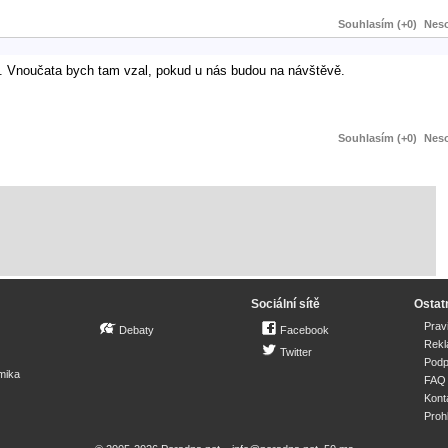
Souhlasím (+0)
Neso
o. Vnoučata bych tam vzal, pokud u nás budou na návštěvě.
Souhlasím (+0)
Neso
Sociální sítě
Ostat
Prav
Debaty
Facebook
Rek
Twitter
Podp
mika
FAQ
Kont
Proh