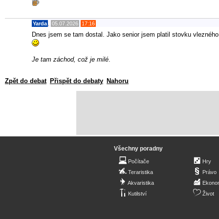
Yarda
,
05.07.2026
17:16
Dnes jsem se tam dostal. Jako senior jsem platil stovku vleznéh
Je tam záchod, což je milé
.
Zpět do debat
Přispět do debaty
Nahoru
Všechny poradny
Počítače
Hry
Teraristika
Právo
Akvaristika
Ekono
Kutilství
Život