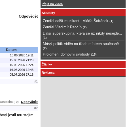
Přejít na videa
Aktuality
Odpovědět
Zemřel další muzikant - Vláďa Šafránek
(
1
)
Zemřel Vladimír Renčín
(
2
)
Další superskupina, která se už nikdy nesejde...
(
1
)
Mrtvý politik viděn na třech místech současně
(
2
)
Datum
Prolomení domovní svobody
(
15
)
15.06.2026 19:11
15.06.2026 21:29
Články
16.06.2026 12:24
16.06.2026 12:43
Reklama
05.07.2026 17:16
#1
uhlasím (-0)
Odpovědět
#2
avý jestli mu stojím