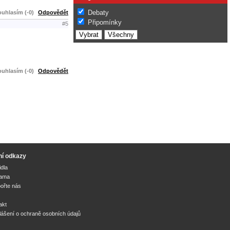
Debaty
uhlasím (-0)
Odpovědět
Připomínky
#5
uhlasím (-0)
Odpovědět
ní odkazy
idla
lama
ořte nás
akt
lášení o ochraně osobních údajů