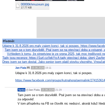
00000khmuzeum.jpg
17.77 KiB
Předmět
Udajne k 31.8.2026 pro.maly zajem konci, tak si pospes. https://www.fac
Tam jsem se o tom dozvěděl. Ptal jsem se na otevírací dobu a vstupné,
Vzhledem k tomu, že streetview je ze srpna 2025, tak moc trpělivosti 
Tady jsou recenze: https://1url.cz/IekYg A tady otevírací doba: úterý Zavř
Dnes jsem se tam dostal. Jako senior jsem platil stovku vlezného. Vnouč
Jan Fiala
,
15.06.2026
19:11
Udajne k 31.8.2026 pro.maly zajem konci, tak si pospes.
https://www.facebook.com/groups/kutnahora/permalink/27415361
Yarda
@
Jan Fiala
,
15.06.2026
21:29
Tam jsem se o tom dozvěděl. Ptal jsem se na otevírací dobu a 
za odpověď.
V tom příspěvku na FB se člověk nic nedozví, akorát když hledá