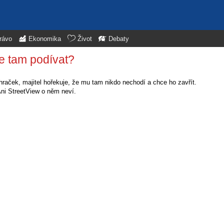
rávo
Ekonomika
Život
Debaty
e tam podívat?
raček, majitel hořekuje, že mu tam nikdo nechodí a chce ho zavřít.
 Ani StreetView o něm neví.