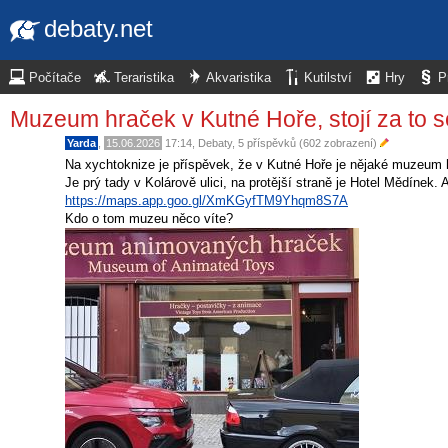
debaty.net
Počítače
Teraristika
Akvaristika
Kutilství
Hry
P
Muzeum hraček v Kutné Hoře, stojí za to s
Yarda
,
15.06.2026
17:14
,
Debaty
, 5 příspěvků (602 zobrazení)
Na xychtoknize je příspěvek, že v Kutné Hoře je nějaké muzeum h
Je prý tady v Kolárově ulici, na protější straně je Hotel Mědínek.
https://maps.app.goo.gl/XmKGyfTM9Yhqm8S7A
Kdo o tom muzeu něco víte?