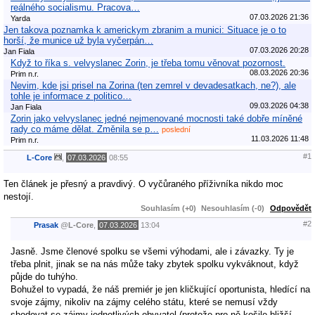
reálného socialismu. Pracova…
07.03.2026 21:36
Yarda
Jen takova poznamka k americkym zbranim a munici: Situace je o to
horší, že munice už byla vyčerpán…
07.03.2026 20:28
Jan Fiala
Když to říka s. velvyslanec Zorin, je třeba tomu věnovat pozornost.
08.03.2026 20:36
Prim n.r.
Nevim, kde jsi prisel na Zorina (ten zemrel v devadesatkach, ne?), ale
tohle je informace z politico…
09.03.2026 04:38
Jan Fiala
Zorin jako velvyslanec jedné nejmenované mocnosti také dobře míněné
rady co máme dělat. Změnila se p…
poslední
11.03.2026 11:48
Prim n.r.
#1
L-Core
,
07.03.2026
08:55
Ten článek je přesný a pravdivý. O vyčůraného příživníka nikdo moc
nestojí.
Souhlasím (+0)
Nesouhlasím (-0)
Odpovědět
#2
Prasak
@
L-Core
,
07.03.2026
13:04
Jasně. Jsme členové spolku se všemi výhodami, ale i závazky. Ty je
třeba plnit, jinak se na nás může taky zbytek spolku vykváknout, když
půjde do tuhýho.
Bohužel to vypadá, že náš premiér je jen kličkující oportunista, hledící na
svoje zájmy, nikoliv na zájmy celého státu, které se nemusí vždy
shodovat se zájmy jednotlivých obyvatel (protože pro ně košile bližší,