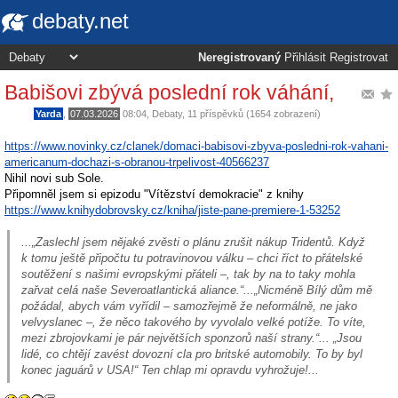
debaty.net
Neregistrovaný
Přihlásit
Registrovat
Babišovi zbývá poslední rok váhání,
Yarda
,
07.03.2026
08:04
,
Debaty
, 11 příspěvků (1654 zobrazení)
https://www.novinky.cz/clanek/domaci-babisovi-zbyva-posledni-rok-vahani-
americanum-dochazi-s-obranou-trpelivost-40566237
Nihil novi sub Sole.
Připomněl jsem si epizodu "Vítězství demokracie" z knihy
https://www.knihydobrovsky.cz/kniha/jiste-pane-premiere-1-53252
...„Zaslechl jsem nějaké zvěsti o plánu zrušit nákup Tridentů. Když
k tomu ještě připočtu tu potravinovou válku – chci říct to přátelské
soutěžení s našimi evropskými přáteli –, tak by na to taky mohla
zařvat celá naše Severoatlantická aliance.“...„Nicméně Bílý dům mě
požádal, abych vám vyřídil – samozřejmě že neformálně, ne jako
velvyslanec –, že něco takového by vyvolalo velké potíže. To víte,
mezi zbrojovkami je pár největších sponzorů naší strany.“... „Jsou
lidé, co chtějí zavést dovozní cla pro britské automobily. To by byl
konec jaguárů v USA!“ Ten chlap mi opravdu vyhrožuje!...