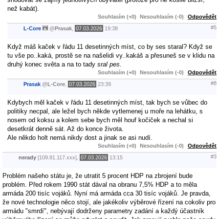
než kabát).
Souhlasím (+0)
Nesouhlasím (-0)
Odpovědět
#5
L-Core
@
Prasak
,
07.03.2026
19:38
Když máš kaček v řádu 11 desetinných míst, co by ses staral? Když se
tu vše po..kaká, prostě se na našelidi vy..kakáš a přesuneš se v klidu na
druhý konec světa a na to tady
sral pes
.
Souhlasím (+0)
Nesouhlasím (-0)
Odpovědět
#8
Prasak
@
L-Core
,
07.03.2026
23:39
Kdybych měl kaček v řádu 11 desetinných míst, tak bych se vůbec do
politiky necpal, ale ležel bych někde vytlemenej u moře na lehátku, s
nosem od koksu a kolem sebe bych měl houf kočiček a nechal si
desetkrát denně sát. Až do konce života.
Ale někdo holt nemá nikdy dost a jinak se asi nudí.
Souhlasím (+0)
Nesouhlasím (-0)
Odpovědět
#3
nerady
[109.81.117.xxx],
07.03.2026
13:15
Problém našeho státu je, že utratit 5 procent HDP na zbrojení bude
problém. Před rokem 1990 stát dával na obranu 7,5% HDP a to měla
armáda 200 tisíc vojáků. Nyní má armáda cca 30 tisíc vojáků. Je pravda,
že nové technologie něco stojí, ale jakékoliv výběrové řízení na cokoliv pro
armádu "smrdí", nebývají dodrženy parametry zadání a každý účastník