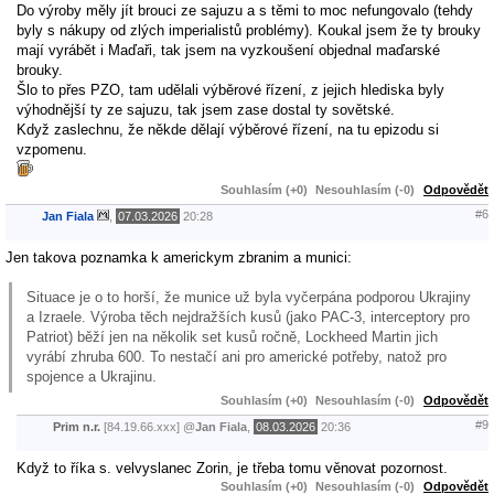
Do výroby měly jít brouci ze sajuzu a s těmi to moc nefungovalo (tehdy
byly s nákupy od zlých imperialistů problémy). Koukal jsem že ty brouky
mají vyrábět i Maďaři, tak jsem na vyzkoušení objednal maďarské
brouky.
Šlo to přes PZO, tam udělali výběrové řízení, z jejich hlediska byly
výhodnější ty ze sajuzu, tak jsem zase dostal ty sovětské.
Když zaslechnu, že někde dělají výběrové řízení, na tu epizodu si
vzpomenu.
Souhlasím (+0)
Nesouhlasím (-0)
Odpovědět
#6
Jan Fiala
,
07.03.2026
20:28
Jen takova poznamka k americkym zbranim a munici:
Situace je o to horší, že munice už byla vyčerpána podporou Ukrajiny
a Izraele. Výroba těch nejdražších kusů (jako PAC-3, interceptory pro
Patriot) běží jen na několik set kusů ročně, Lockheed Martin jich
vyrábí zhruba 600. To nestačí ani pro americké potřeby, natož pro
spojence a Ukrajinu.
Souhlasím (+0)
Nesouhlasím (-0)
Odpovědět
#9
Prim n.r.
[84.19.66.xxx]
@
Jan Fiala
,
08.03.2026
20:36
Když to říka s. velvyslanec Zorin, je třeba tomu věnovat pozornost.
Souhlasím (+0)
Nesouhlasím (-0)
Odpovědět