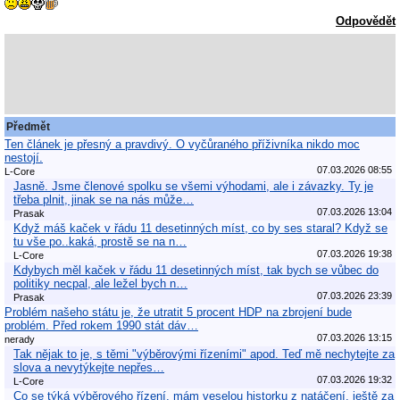
Odpovědět
Předmět
Ten článek je přesný a pravdivý. O vyčůraného příživníka nikdo moc
nestojí.
07.03.2026 08:55
L-Core
Jasně. Jsme členové spolku se všemi výhodami, ale i závazky. Ty je
třeba plnit, jinak se na nás může…
07.03.2026 13:04
Prasak
Když máš kaček v řádu 11 desetinných míst, co by ses staral? Když se
tu vše po..kaká, prostě se na n…
07.03.2026 19:38
L-Core
Kdybych měl kaček v řádu 11 desetinných míst, tak bych se vůbec do
politiky necpal, ale ležel bych n…
07.03.2026 23:39
Prasak
Problém našeho státu je, že utratit 5 procent HDP na zbrojení bude
problém. Před rokem 1990 stát dáv…
07.03.2026 13:15
nerady
Tak nějak to je, s těmi "výběrovými řízeními" apod. Teď mě nechytejte za
slova a nevytýkejte nepřes…
07.03.2026 19:32
L-Core
Co se týká výběrového řízení, mám veselou historku z natáčení, ještě za