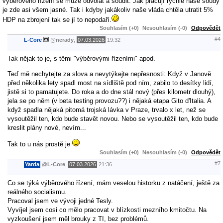
výběrového řízení se může odvolat a soudit. Jak pracují rychle naše soudy
je zde asi všem jasné. Tak i kdyby jakákoliv naše vláda chtěla utratit 5%
HDP na zbrojení tak se jí to nepodaří.
Souhlasím (+0)
Nesouhlasím (-0)
Odpovědět
#4
L-Core
@
nerady
,
07.03.2026
19:32
Tak nějak to je, s těmi "výběrovými řízeními" apod.
Teď mě nechytejte za slova a nevytýkejte nepřesnosti: Když v Janově
před několika lety spadl most na sídliště pod ním, zabilo to desítky lidí,
jistě si to pamatujete. Do roka a do dne stál nový (přes kilometr dlouhý),
jela se po něm (v beta testing provozu??) i nějaká etapa Gito d'Italia. A
když spadla nějaká pitomá trojská lávka v Praze, trvalo x let, než se
vysoutěžil ten, kdo bude stavět novou. Nebo se vysoutěžil ten, kdo bude
kreslit plány nové, nevím...
Tak to u nás prostě je
Souhlasím (+0)
Nesouhlasím (-0)
Odpovědět
#7
Yarda
@
L-Core
,
07.03.2026
21:36
Co se týká výběrového řízení, mám veselou historku z natáčení, ještě za
reálného socialismu.
Pracoval jsem ve vývoji jedné Tesly.
Vyvíjel jsem cosi co mělo pracovat v blízkosti mezního kmitočtu. Na
vyzkoušení jsem měl brouky z TI, bez problémů.