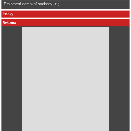
Prolomení domovní svobody
(
15
)
Články
Reklama