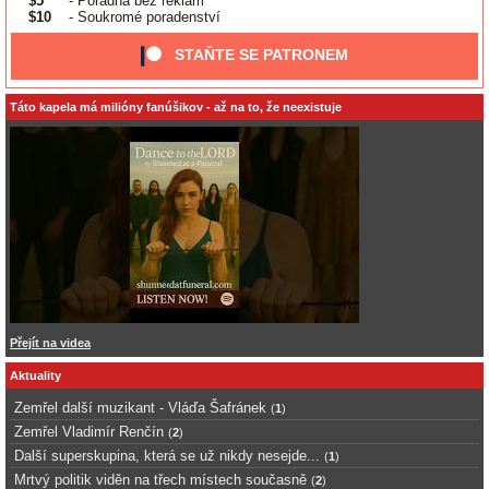
$5
- Poradna bez reklam
$10
- Soukromé poradenství
STAŇTE SE PATRONEM
Táto kapela má milióny fanúšikov - až na to, že neexistuje
Přejít na videa
Aktuality
Zemřel další muzikant - Vláďa Šafránek
(
1
)
Zemřel Vladimír Renčín
(
2
)
Další superskupina, která se už nikdy nesejde...
(
1
)
Mrtvý politik viděn na třech místech současně
(
2
)