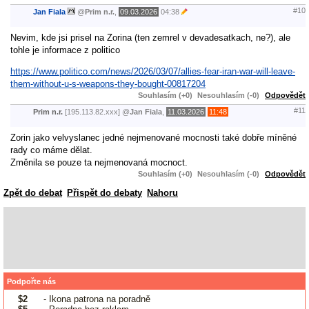
#10
Jan Fiala
@
Prim n.r.
,
09.03.2026
04:38
Nevim, kde jsi prisel na Zorina (ten zemrel v devadesatkach, ne?), ale
tohle je informace z politico
https://www.politico.com/news/2026/03/07/allies-fear-iran-war-will-leave-
them-without-u-s-weapons-they-bought-00817204
Souhlasím (+0)
Nesouhlasím (-0)
Odpovědět
#11
Prim n.r.
[195.113.82.xxx]
@
Jan Fiala
,
11.03.2026
11:48
Zorin jako velvyslanec jedné nejmenované mocnosti také dobře míněné
rady co máme dělat.
Změnila se pouze ta nejmenovaná mocnoct.
Souhlasím (+0)
Nesouhlasím (-0)
Odpovědět
Zpět do debat
Přispět do debaty
Nahoru
Podpořte nás
$2
- Ikona patrona na poradně