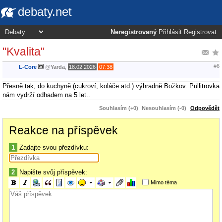
debaty.net
Neregistrovaný
Přihlásit
Registrovat
"Kvalita"
#6
L-Core
@
Yarda
,
18.02.2026
07:38
Přesně tak, do kuchyně (cukroví, koláče atd.) výhradně Božkov. Půllitrovka
nám vydrží odhadem na 5 let..
Souhlasím (+0)
Nesouhlasím (-0)
Odpovědět
Reakce na příspěvek
1
Zadajte svou přezdívku:
2
Napište svůj příspěvek:
Mimo téma