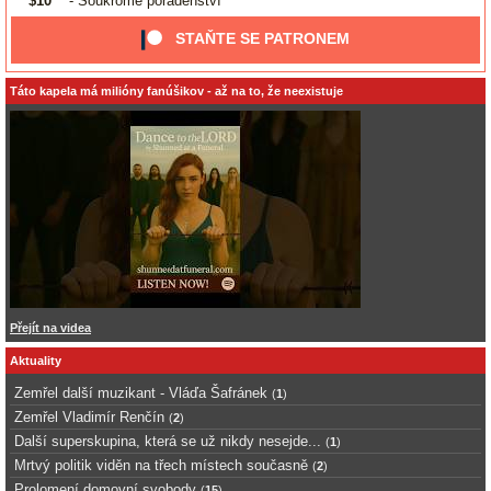
$10
- Soukromé poradenství
STAŇTE SE PATRONEM
Táto kapela má milióny fanúšikov - až na to, že neexistuje
Přejít na videa
Aktuality
Zemřel další muzikant - Vláďa Šafránek
(
1
)
Zemřel Vladimír Renčín
(
2
)
Další superskupina, která se už nikdy nesejde...
(
1
)
Mrtvý politik viděn na třech místech současně
(
2
)
Prolomení domovní svobody
(
15
)