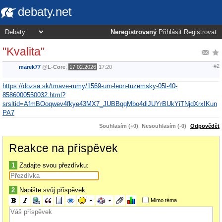
debaty.net
Neregistrovaný
Přihlásit
Registrovat
"Kvalita"
#2
marek77
@
L-Core
,
17.02.2026
17:20
https://dozsa.sk/tmave-rumy/1569-um-leon-tuzemsky-05l-40-
8586000550032.html?
srsltid=AfmBOoqwev4fkye43MX7_JUBBqqMbo4dlJUYrBUkYiTNjdXrxIKun
PA7
Souhlasím (+0)
Nesouhlasím (-0)
Odpovědět
Reakce na příspěvek
1
Zadajte svou přezdívku:
2
Napište svůj příspěvek:
Mimo téma