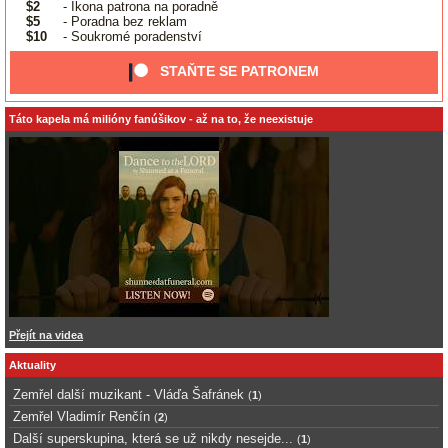
$2
- Ikona patrona na poradně
$5
- Poradna bez reklam
$10
- Soukromé poradenství
STAŇTE SE PATRONEM
Táto kapela má milióny fanúšikov - až na to, že neexistuje
Přejít na videa
Aktuality
Zemřel další muzikant - Vláďa Šafránek
(
1
)
Zemřel Vladimír Renčín
(
2
)
Další superskupina, která se už nikdy nesejde...
(
1
)