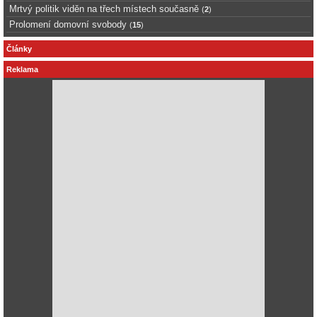
Mrtvý politik viděn na třech místech současně
(
2
)
Prolomení domovní svobody
(
15
)
Články
Reklama